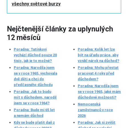
všechny světové burzy
Nejčtenější články za uplynulých
12 měsíců
Poradna: Tatínkovi
Poradna: Kolik let lze
vychází důchod pouze 20
být na úřadu práce, aby
tisíc, jak je to možné?
vznikl nárok na důchod?
Poradna: Narodila jsem
Poradna: Mohu přestat
se v roce 1965, vychovala
pracovat 4 roky před
dvě děti a chci do
důchodem?
předčasného důchodu
Poradna: Narodila jsem
Poradna: Jak to budu
se v roce 1965, jaké mám
mít s důchodem, narodil
důchodové možnosti?
jsem se v roce 1964?
Nemocenská
Poradna: Bude mi 65 let
zaměstnanců v roce
a nemám důchod
2026
Kdy se bude platit daň z
Poradna: Jak si zvýšit