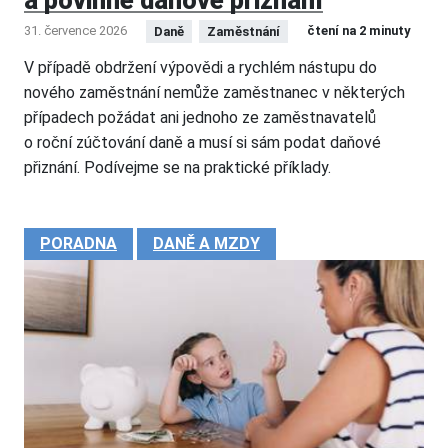
a povinné daňové přiznání
31. července 2026
čtení na 2 minuty
Daně
Zaměstnání
V případě obdržení výpovědi a rychlém nástupu do
nového zaměstnání nemůže zaměstnanec v některých
případech požádat ani jednoho ze zaměstnavatelů
o roční zúčtování daně a musí si sám podat daňové
přiznání. Podívejme se na praktické příklady.
PORADNA
DANĚ A MZDY