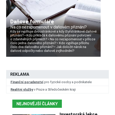
Daňové formuláře
Na co nezapomenout v daňovém přiznání?
Kdy se vyplňuje dvoustránkové a kdy čtyřstránkové daňové
přiznání?
Kdo přikládá k daňovému přiznání potvrzení
o zdanitelných příjmech?
Na co nezapomenout v příloze
číslo jedna daňového přiznání?
Kdo vyplňuje přílohu
číslo dva daňového přiznání?
Jak doložit nárok na
daňové odpočty nebo daňové zvýhodnění?
REKLAMA
Finanční poradenství
pro fyzické osoby a podnikatele
Realitní služby
v Praze a Středočeském kraji
NEJNOVĚJŠÍ ČLÁNKY
Investorská lekce