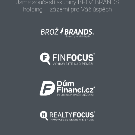
Jsme součástí skupiny BROŽ BRANDS
holding
– zázemí pro Váš úspěch