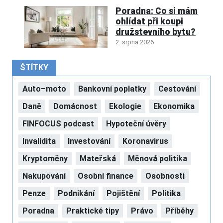
Poradna: Co si mám
ohlídat při koupi
družstevního bytu?
2. srpna 2026
ŠTÍTKY
Auto–moto
Bankovní poplatky
Cestování
Daně
Domácnost
Ekologie
Ekonomika
FINFOCUS podcast
Hypoteční úvěry
Invalidita
Investování
Koronavirus
Kryptoměny
Mateřská
Měnová politika
Nakupování
Osobní finance
Osobnosti
Penze
Podnikání
Pojištění
Politika
Poradna
Praktické tipy
Právo
Příběhy