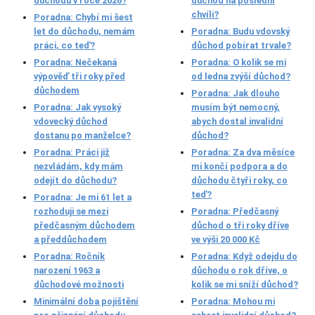
důchodu v roce 2026?
důchod na poslední
chvíli?
Poradna: Chybí mi šest
let do důchodu, nemám
Poradna: Budu vdovský
práci, co teď?
důchod pobírat trvale?
Poradna: Nečekaná
Poradna: O kolik se mi
výpověď tři roky před
od ledna zvýší důchod?
důchodem
Poradna: Jak dlouho
Poradna: Jak vysoký
musím být nemocný,
vdovecký důchod
abych dostal invalidní
dostanu po manželce?
důchod?
Poradna: Práci již
Poradna: Za dva měsíce
nezvládám, kdy mám
mi končí podpora a do
odejít do důchodu?
důchodu čtyři roky, co
teď?
Poradna: Je mi 61 let a
rozhoduji se mezi
Poradna: Předčasný
předčasným důchodem
důchod o tři roky dříve
a předdůchodem
ve výši 20 000 Kč
Poradna: Ročník
Poradna: Když odejdu do
narození 1963 a
důchodu o rok dříve, o
důchodové možnosti
kolik se mi sníží důchod?
Minimální doba pojištění
Poradna: Mohou mi