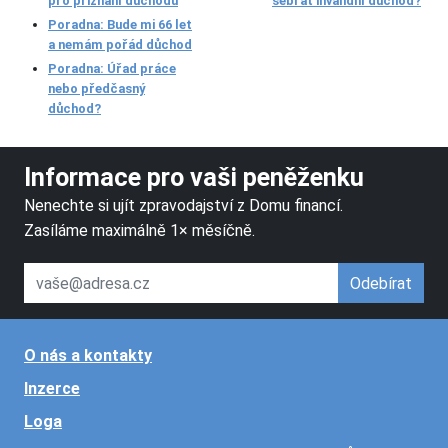
pro přiznání důchodu
sebrat invalidní důchod?
Poradna: Bude mi 66 let
a nemám pořád důchod
Poradna: Úřad práce
nebo předčasný
důchod?
Informace pro vaši peněženku
Nenechte si ujít zpravodajství z Domu financí.
Zasíláme maximálně 1× měsíčně.
váš email
Odebírat
O nás a kontakty
Inzerce
Loga