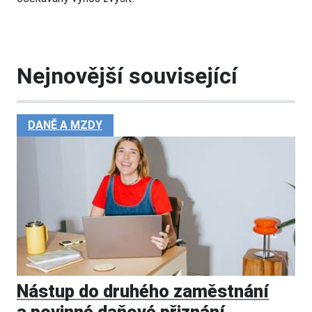
Nejnovější související
DANĚ A MZDY
Nástup do druhého zaměstnání