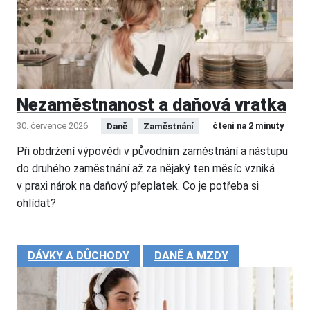
Nezaměstnanost a daňová vratka
30. července 2026
čtení na 2 minuty
Daně
Zaměstnání
Při obdržení výpovědi v původním zaměstnání a nástupu
do druhého zaměstnání až za nějaký ten měsíc vzniká
v praxi nárok na daňový přeplatek. Co je potřeba si
ohlídat?
DÁVKY A DŮCHODY
DANĚ A MZDY