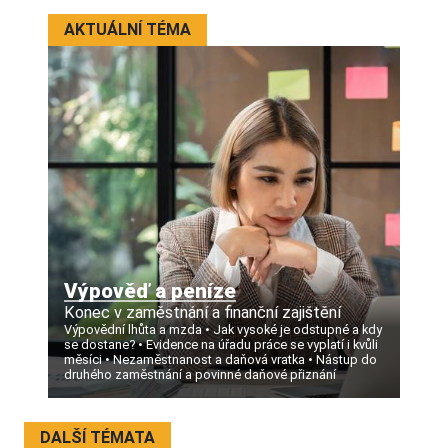
AKTUÁLNÍ TÉMA
Výpověď a peníze
Konec v zaměstnání a finanční zajištění
Výpovědní lhůta a mzda
Jak vysoké je odstupné a kdy
se dostane?
Evidence na úřadu práce se vyplatí i kvůli
měsíci
Nezaměstnanost a daňová vratka
Nástup do
druhého zaměstnání a povinné daňové přiznání
DALŠÍ TÉMATA