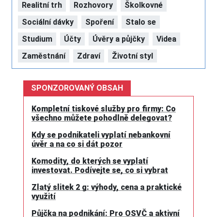
Realitní trh
Rozhovory
Školkovné
Sociální dávky
Spoření
Stalo se
Studium
Účty
Úvěry a půjčky
Videa
Zaměstnání
Zdraví
Životní styl
SPONZOROVANÝ OBSAH
Kompletní tiskové služby pro firmy: Co
všechno můžete pohodlně delegovat?
Kdy se podnikateli vyplatí nebankovní
úvěr a na co si dát pozor
Komodity, do kterých se vyplatí
investovat. Podívejte se, co si vybrat
Zlatý slitek 2 g: výhody, cena a praktické
využití
Půjčka na podnikání: Pro OSVČ a aktivní