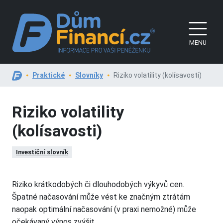
MENU
Praktické
Slovníky
Riziko volatility (kolísavosti)
Riziko volatility
(kolísavosti)
Investiční slovník
Riziko krátkodobých či dlouhodobých výkyvů cen.
Špatné načasování může vést ke značným ztrátám
naopak optimální načasování (v praxi nemožné) může
očekávaný výnos zvýšit.