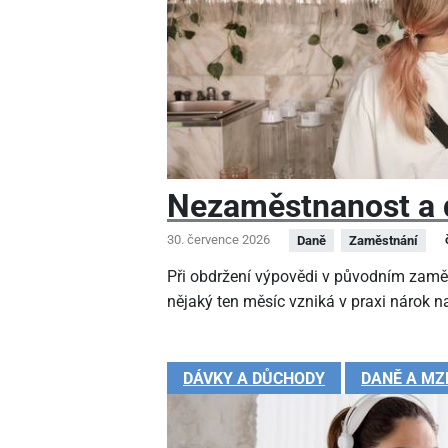
Nezaměstnanost a 
30. července 2026
Daně
Zaměstnání
Při obdržení výpovědi v původním zamě
nějaký ten měsíc vzniká v praxi nárok na
DÁVKY A DŮCHODY
DANĚ A MZ