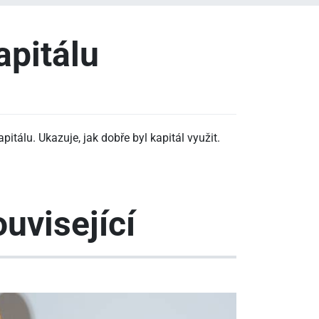
apitálu
tálu. Ukazuje, jak dobře byl kapitál využit.
uvisející