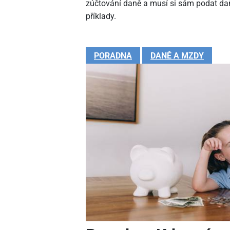
zúčtování daně a musí si sám podat daň
příklady.
PORADNA
DANĚ A MZDY