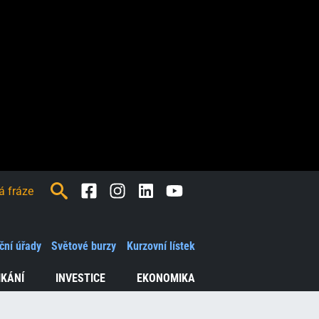
Facebook
Instagram
LinkedIn
Youtube
ční úřady
Světové burzy
Kurzovní lístek
IKÁNÍ
INVESTICE
EKONOMIKA