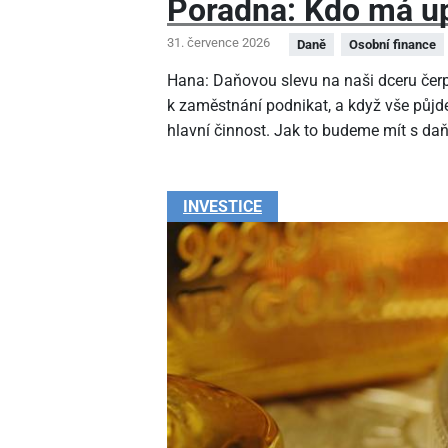
Poradna: Kdo má up
31. července 2026
Daně
Osobní finance
Hana: Daňovou slevu na naši dceru čer
k zaměstnání podnikat, a když vše půjde
hlavní činnost. Jak to budeme mít s da
INVESTICE