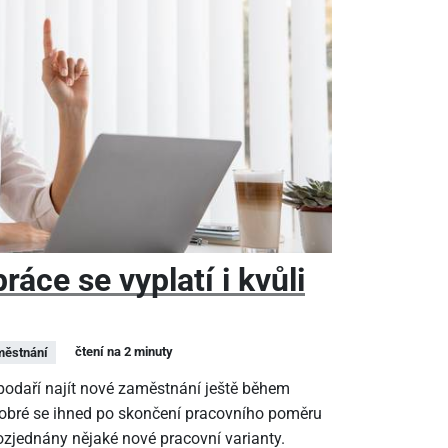
áce se vyplatí i kvůli
čtení na 2 minuty
ěstnání
epodaří najít nové zaměstnání ještě během
dobré se ihned po skončení pracovního poměru
rozjednány nějaké nové pracovní varianty.