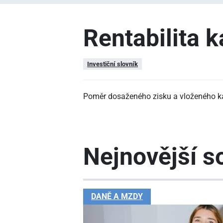
Rentabilita k
Investiční slovník
Poměr dosaženého zisku a vloženého kapi
Nejnovější so
DANĚ A MZDY