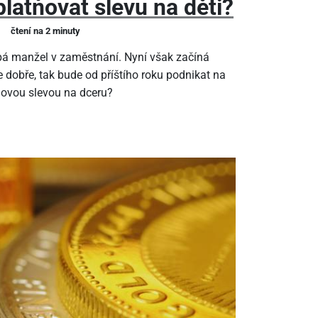
latňovat slevu na děti?
čtení na 2 minuty
pá manžel v zaměstnání. Nyní však začíná
 dobře, tak bude od příštího roku podnikat na
ňovou slevou na dceru?