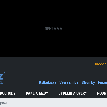
hledaná fráze
Kalkulačky
Vzory smluv
Slovníky
Finan
 DŮCHODY
DANĚ A MZDY
BYDLENÍ A ÚVĚRY
PODN
pitálu