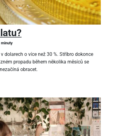
zlatu?
2 minuty
 v dolarech o více než 30 %. Stříbro dokonce
ýrazném propadu během několika měsíců se
 nezačíná obracet.