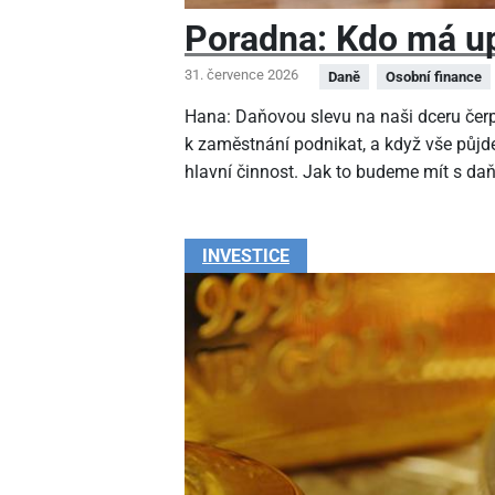
Poradna: Kdo má up
31. července 2026
Daně
Osobní finance
Hana: Daňovou slevu na naši dceru čer
k zaměstnání podnikat, a když vše půjde
hlavní činnost. Jak to budeme mít s da
INVESTICE