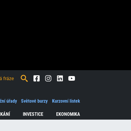
Facebook
Instagram
LinkedIn
Youtube
ční úřady
Světové burzy
Kurzovní lístek
IKÁNÍ
INVESTICE
EKONOMIKA