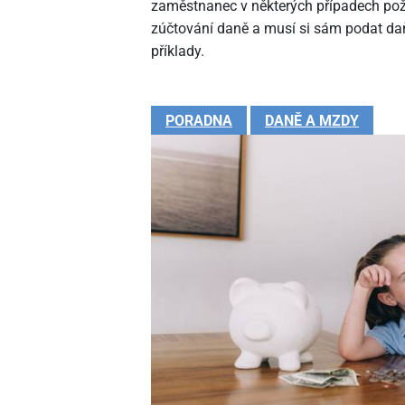
zaměstnanec v některých případech pož
zúčtování daně a musí si sám podat daň
příklady.
PORADNA
DANĚ A MZDY