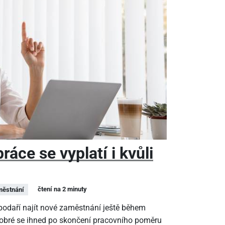
áce se vyplatí i kvůli
čtení na 2 minuty
ěstnání
epodaří najít nové zaměstnání ještě během
dobré se ihned po skončení pracovního poměru