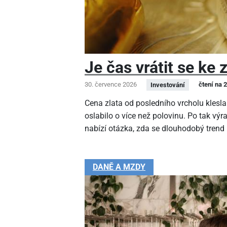
Je čas vrátit se ke 
30. července 2026
čtení na 
Investování
Cena zlata od posledního vrcholu klesla
oslabilo o více než polovinu. Po tak v
nabízí otázka, zda se dlouhodobý trend
DANĚ A MZDY