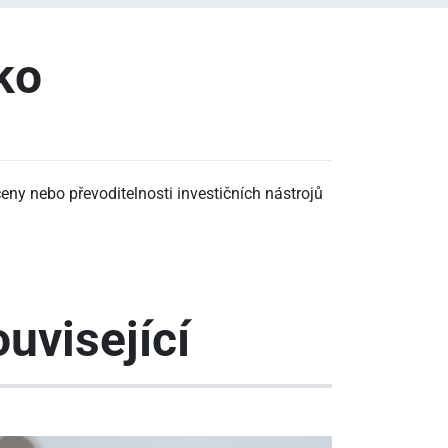
iko
ny nebo převoditelnosti investičních nástrojů
uvisející