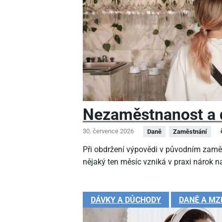
Nezaměstnanost a 
30. července 2026
Daně
Zaměstnání
Při obdržení výpovědi v původním zamě
nějaký ten měsíc vzniká v praxi nárok na
DÁVKY A DŮCHODY
DANĚ A MZ