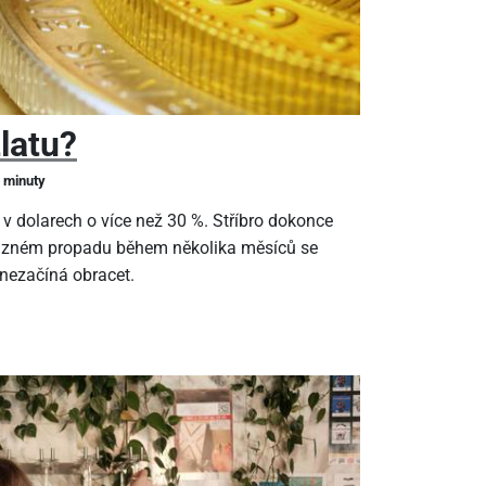
zlatu?
2 minuty
 v dolarech o více než 30 %. Stříbro dokonce
ýrazném propadu během několika měsíců se
 nezačíná obracet.