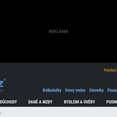
hledaná fráze
Kalkulačky
Vzory smluv
Slovníky
Finan
 DŮCHODY
DANĚ A MZDY
BYDLENÍ A ÚVĚRY
PODN
o