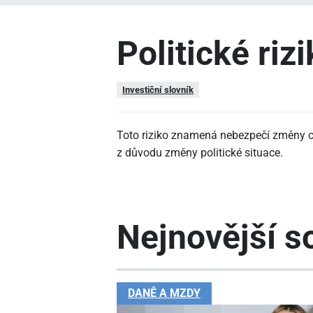
Politické riz
Investiční slovník
Toto riziko znamená nebezpečí změny ce
z důvodu změny politické situace.
Nejnovější so
DANĚ A MZDY