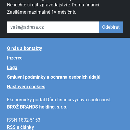
Nenechte si ujít zpravodajství z Domu financí.
Zasíláme maximálně 1× měsíčně.
váš email
Odebírat
O nás a kontakty
Inzerce
Loga
Smluvní podmínky a ochrana osobních údajů
Nastavení cookies
Ekonomický portál Dům financí vydává společnost
BROŽ BRANDS holding, s.r.o.
ISSN 1802-5153
RSS s články