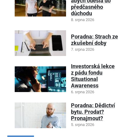
abych odešla do
předčasného
důchodu
8. srpna 2026
Poradna: Strach ze
zkušební doby
7. srpna 2026
Investorská lekce
z pádu fondu
Situational
Awareness
6. srpna 2026
Poradna: Dědictví
bytu. Prodat?
Pronajmout?
5. srpna 2026