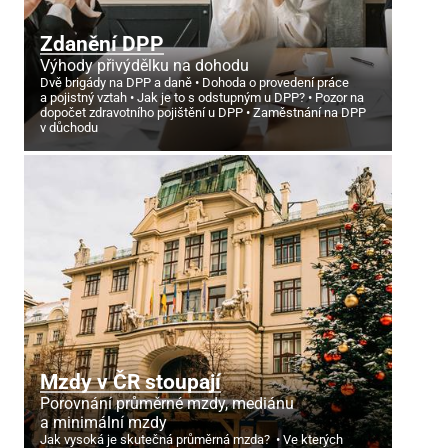
Zdanění DPP
Výhody přivýdělku na dohodu
Dvě brigády na DPP a daně
Dohoda o provedení práce
a pojistný vztah
Jak je to s odstupným u DPP?
Pozor na
dopočet zdravotního pojištění u DPP
Zaměstnání na DPP
v důchodu
Mzdy v ČR stoupají
Porovnání průměrné mzdy, mediánu
a minimální mzdy
Jak vysoká je skutečná průměrná mzda?
Ve kterých