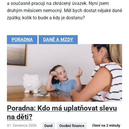
a současně pracuji na zkrácený úvazek. Nyní jsem
druhým měsícem nemocný. Měl bych dostat nějaké daně
zpátky, kolik to bude a kdy je dostanu?
PORADNA
DANĚ A MZDY
Poradna: Kdo má uplatňovat slevu
na děti?
31. července 2026
čtení na 2 minuty
Daně
Osobní finance