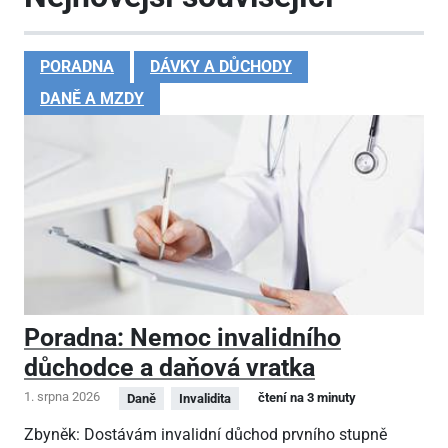
PORADNA
DÁVKY A DŮCHODY
DANĚ A MZDY
Poradna: Nemoc invalidního
důchodce a daňová vratka
1. srpna 2026
čtení na 3 minuty
Daně
Invalidita
Zbyněk: Dostávám invalidní důchod prvního stupně