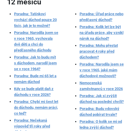
12 měsíců
Poradna: Tatínkovi
Poradna: Úřad práce nebo
vychází důchod pouze 20
předčasný důchod?
tisíc, jak je to možné?
Poradna: Kolik let lze být
Poradna: Narodila jsem se
na úřadu práce, aby vznikl
v roce 1965, vychovala
nárok na důchod?
dvě děti a chci do
Poradna: Mohu přestat
předčasného důchodu
pracovat 4 roky před
Poradna: Jak to budu mít
důchodem?
s důchodem, narodil jsem
Poradna: Narodila jsem se
se v roce 1964?
v roce 1965, jaké mám
Poradna: Bude mi 65 let a
důchodové možnosti?
nemám důchod
Nemocenská
Kdy se bude platit daň z
zaměstnanců v roce 2026
důchodu v roce 2026?
Poradna: Jak si zvýšit
Poradna: Chybí mi šest let
důchod na poslední chvíli?
do důchodu, nemám práci,
Poradna: Budu vdovský
co teď?
důchod pobírat trvale?
Poradna: Nečekaná
Poradna: O kolik se mi od
výpověď tři roky před
ledna zvýší důchod?