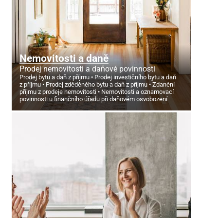
Nemovitosti a daně
Prodej nemovitosti a daňové povinnosti
Prodej bytu a daň z příjmu
Prodej investičního bytu a daň
z příjmu
Prodej zděděného bytu a daň z příjmu
Zdanění
příjmu z prodeje nemovitosti
Nemovitosti a oznamovací
povinnosti u finančního úřadu při daňovém osvobození