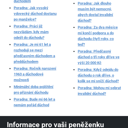
důchodem
Poradna: Jak dlouho
Poradna: Jak vysoký
musím být nemocný,
vdovecký důchod dostanu
abych dostal invalidní
po manželce?
důchod?
Poradna: Práci již
Poradna: Za dva měsíce
nezvládám, kdy mám
mi končí podpora a do
odejít do důchodu?
důchodu čtyři roky, co
Poradna: Je mi 61 let a
teď?
rozhoduji se mezi
Poradna: Předčasný
předčasným důchodem a
důchod o tři roky dříve ve
předdůchodem
výši 20 000 Kč
Poradna: Ročník narození
Poradna: Když odejdu do
1963 a důchodové
důchodu o rok dříve, o
možnosti
kolik se mi sníží důchod?
Minimální doba pojištění
Poradna: Mohou mi sebrat
pro přiznání důchodu
invalidní důchod?
Poradna: Bude mi 66 let a
nemám pořád důchod
Informace pro vaši peněženku