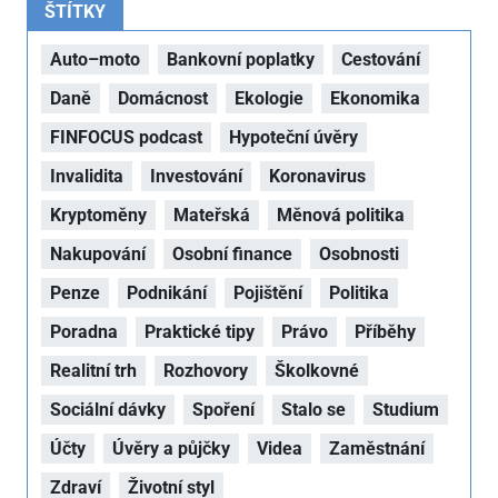
ŠTÍTKY
Auto–moto
Bankovní poplatky
Cestování
Daně
Domácnost
Ekologie
Ekonomika
FINFOCUS podcast
Hypoteční úvěry
Invalidita
Investování
Koronavirus
Kryptoměny
Mateřská
Měnová politika
Nakupování
Osobní finance
Osobnosti
Penze
Podnikání
Pojištění
Politika
Poradna
Praktické tipy
Právo
Příběhy
Realitní trh
Rozhovory
Školkovné
Sociální dávky
Spoření
Stalo se
Studium
Účty
Úvěry a půjčky
Videa
Zaměstnání
Zdraví
Životní styl