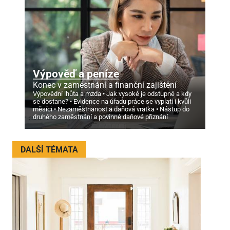
Výpověď a peníze
Konec v zaměstnání a finanční zajištění
Výpovědní lhůta a mzda
Jak vysoké je odstupné a kdy
se dostane?
Evidence na úřadu práce se vyplatí i kvůli
měsíci
Nezaměstnanost a daňová vratka
Nástup do
druhého zaměstnání a povinné daňové přiznání
DALŠÍ TÉMATA