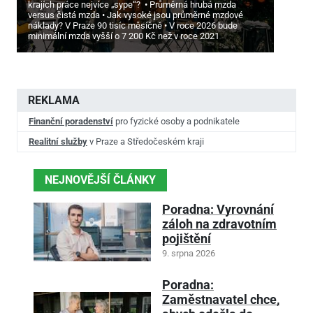
krajích práce nejvíce „sype“?
Průměrná hrubá mzda
versus čistá mzda
Jak vysoké jsou průměrné mzdové
náklady? V Praze 90 tisíc měsíčně
V roce 2026 bude
minimální mzda vyšší o 7
200 Kč než v roce 2021
REKLAMA
Finanční poradenství
pro fyzické osoby a podnikatele
Realitní služby
v Praze a Středočeském kraji
NEJNOVĚJŠÍ ČLÁNKY
Poradna: Vyrovnání
záloh na zdravotním
pojištění
9. srpna 2026
Poradna:
Zaměstnavatel chce,