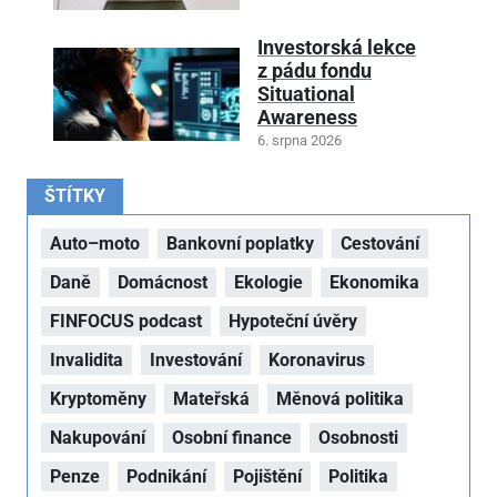
Investorská lekce
z pádu fondu
Situational
Awareness
6. srpna 2026
ŠTÍTKY
Auto–moto
Bankovní poplatky
Cestování
Daně
Domácnost
Ekologie
Ekonomika
FINFOCUS podcast
Hypoteční úvěry
Invalidita
Investování
Koronavirus
Kryptoměny
Mateřská
Měnová politika
Nakupování
Osobní finance
Osobnosti
Penze
Podnikání
Pojištění
Politika