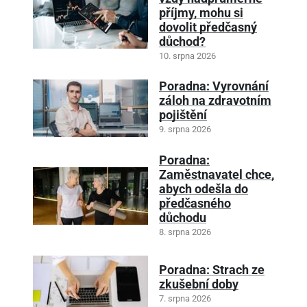
příjmy, mohu si
dovolit předčasný
důchod?
10. srpna 2026
Poradna: Vyrovnání
záloh na zdravotním
pojištění
9. srpna 2026
Poradna:
Zaměstnavatel chce,
abych odešla do
předčasného
důchodu
8. srpna 2026
Poradna: Strach ze
zkušební doby
7. srpna 2026