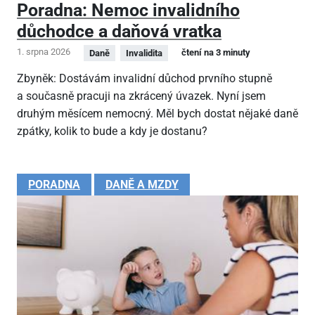
Poradna: Nemoc invalidního
důchodce a daňová vratka
1. srpna 2026
čtení na 3 minuty
Daně
Invalidita
Zbyněk: Dostávám invalidní důchod prvního stupně
a současně pracuji na zkrácený úvazek. Nyní jsem
druhým měsícem nemocný. Měl bych dostat nějaké daně
zpátky, kolik to bude a kdy je dostanu?
PORADNA
DANĚ A MZDY