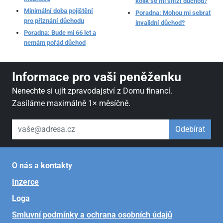
kolik se mi sníží důchod?
Minimální doba pojištění
Poradna: Mohou mi sebrat
pro přiznání důchodu
invalidní důchod?
Poradna: Bude mi 66 let a
nemám pořád důchod
Informace pro vaši peněženku
Nenechte si ujít zpravodajství z Domu financí.
Zasíláme maximálně 1× měsíčně.
váš email
Odebírat
O nás a kontakty
Inzerce
Loga
Smluvní podmínky a ochrana osobních údajů