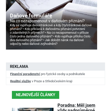
Daňové formuláře
Na co nezapomenout v daňovém přiznání?
Kdy se vyplňuje dvoustránkové a kdy čtyřstránkové daňové
přiznání?
Kdo přikládá k daňovému přiznání potvrzení
o zdanitelných příjmech?
Na co nezapomenout v příloze
číslo jedna daňového přiznání?
Kdo vyplňuje přílohu číslo
dva daňového přiznání?
Jak doložit nárok na daňové
odpočty nebo daňové zvýhodnění?
REKLAMA
Finanční poradenství
pro fyzické osoby a podnikatele
Realitní služby
v Praze a Středočeském kraji
NEJNOVĚJŠÍ ČLÁNKY
Poradna: Měl jsem
vždy nadprůměrné