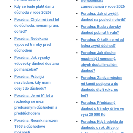
Nemocenská
Kdy se bude platit daň z
zaměstnanců v roce 2026
důchodu v roce 2026?
Poradna: Jak si zvýšit
Poradna: Chybí mi šest let
důchod na poslední chvíli?
do důchodu, nemám práci,
Poradna: Budu vdovský
co teď?
důchod pobírat trvale?
Poradna: Nečekaná
Poradna: O kolik se mi od
výpověď tři roky před
ledna zvýší důchod?
důchodem
Poradna: Jak dlouho
Poradna: Jak vysoký
musím být nemocný,
vdovecký důchod dostanu
abych dostal invalidní
po manželce?
důchod?
Poradna: Práci již
Poradna: Za dva měsíce
nezvládám, kdy mám
mi končí podpora a do
odejít do důchodu?
důchodu čtyři roky, co
Poradna: Je mi 61 let a
teď?
rozhoduji se mezi
Poradna: Předčasný
předčasným důchodem a
důchod o tři roky dříve ve
předdůchodem
výši 20 000 Kč
Poradna: Ročník narození
Poradna: Když odejdu do
1963 a důchodové
důchodu o rok dříve, o
možnosti