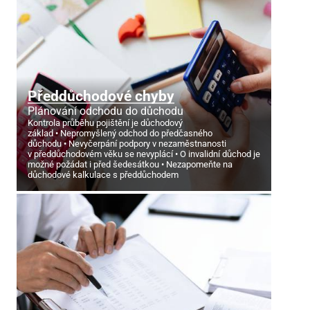
Předdůchodové chyby
Plánování odchodu do důchodu
Kontrola průběhu pojištění je důchodový
základ
Nepromyšlený odchod do předčasného
důchodu
Nevyčerpání podpory v nezaměstnanosti
v předdůchodovém věku se nevyplácí
O invalidní důchod je
možné požádat i před šedesátkou
Nezapomeňte na
důchodové kalkulace s předdůchodem