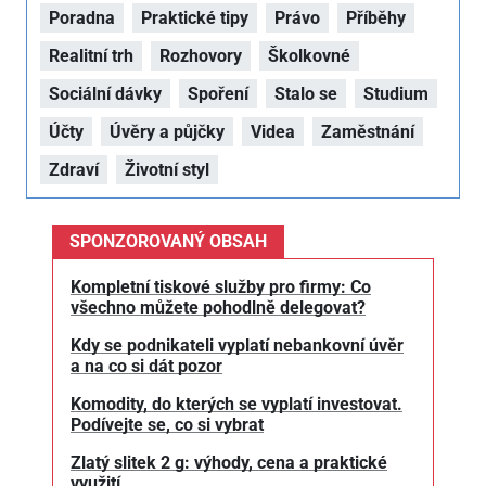
Poradna
Praktické tipy
Právo
Příběhy
Realitní trh
Rozhovory
Školkovné
Sociální dávky
Spoření
Stalo se
Studium
Účty
Úvěry a půjčky
Videa
Zaměstnání
Zdraví
Životní styl
SPONZOROVANÝ OBSAH
Kompletní tiskové služby pro firmy: Co
všechno můžete pohodlně delegovat?
Kdy se podnikateli vyplatí nebankovní úvěr
a na co si dát pozor
Komodity, do kterých se vyplatí investovat.
Podívejte se, co si vybrat
Zlatý slitek 2 g: výhody, cena a praktické
využití