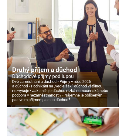
Druhý příjem a důchod
Důchodové příjmy pod lupou
Dvě zaměstnání a důchod
Příjmy v roce 2026
a důchod
Podnikání na „vedlejšák“ důchod většinou
nezvyšuje
Jak snižuje důchod nízká nemocenská nebo
podpora v nezaměstnanosti?
Nájemné je oblíbeným
pasivním příjmem, ale co důchod?