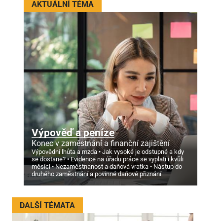
AKTUÁLNÍ TÉMA
Výpověď a peníze
Konec v zaměstnání a finanční zajištění
Výpovědní lhůta a mzda
Jak vysoké je odstupné a kdy
se dostane?
Evidence na úřadu práce se vyplatí i kvůli
měsíci
Nezaměstnanost a daňová vratka
Nástup do
druhého zaměstnání a povinné daňové přiznání
DALŠÍ TÉMATA