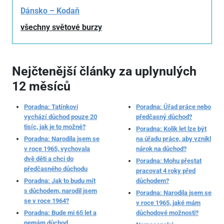
Dánsko – Kodaň
všechny světové burzy
Nejčtenější články za uplynulých
12 měsíců
Poradna: Tatínkovi
Poradna: Úřad práce nebo
vychází důchod pouze 20
předčasný důchod?
tisíc, jak je to možné?
Poradna: Kolik let lze být
Poradna: Narodila jsem se
na úřadu práce, aby vznikl
v roce 1965, vychovala
nárok na důchod?
dvě děti a chci do
Poradna: Mohu přestat
předčasného důchodu
pracovat 4 roky před
Poradna: Jak to budu mít
důchodem?
s důchodem, narodil jsem
Poradna: Narodila jsem se
se v roce 1964?
v roce 1965, jaké mám
Poradna: Bude mi 65 let a
důchodové možnosti?
nemám důchod