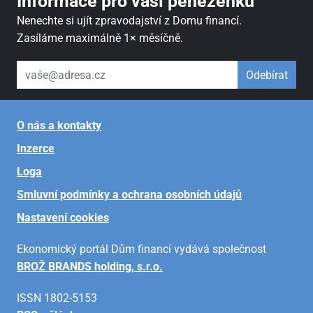
Informace pro vaši peněženku
Nenechte si ujít zpravodajství z Domu financí.
Zasíláme maximálně 1× měsíčně.
váš email
Odebírat
O nás a kontakty
Inzerce
Loga
Smluvní podmínky a ochrana osobních údajů
Nastavení cookies
Ekonomický portál Dům financí vydává společnost
BROŽ BRANDS holding, s.r.o.
ISSN 1802-5153