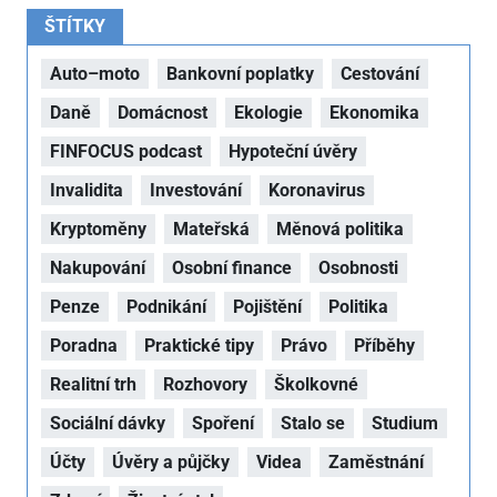
ŠTÍTKY
Auto–moto
Bankovní poplatky
Cestování
Daně
Domácnost
Ekologie
Ekonomika
FINFOCUS podcast
Hypoteční úvěry
Invalidita
Investování
Koronavirus
Kryptoměny
Mateřská
Měnová politika
Nakupování
Osobní finance
Osobnosti
Penze
Podnikání
Pojištění
Politika
Poradna
Praktické tipy
Právo
Příběhy
Realitní trh
Rozhovory
Školkovné
Sociální dávky
Spoření
Stalo se
Studium
Účty
Úvěry a půjčky
Videa
Zaměstnání