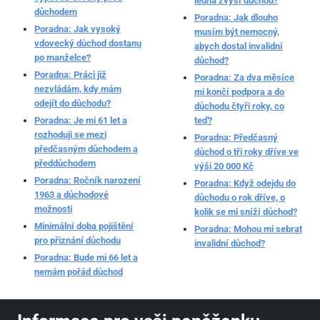
ledna zvýší důchod?
důchodem
Poradna: Jak dlouho
Poradna: Jak vysoký
musím být nemocný,
vdovecký důchod dostanu
abych dostal invalidní
po manželce?
důchod?
Poradna: Práci již
Poradna: Za dva měsíce
nezvládám, kdy mám
mi končí podpora a do
odejít do důchodu?
důchodu čtyři roky, co
Poradna: Je mi 61 let a
teď?
rozhoduji se mezi
Poradna: Předčasný
předčasným důchodem a
důchod o tři roky dříve ve
předdůchodem
výši 20 000 Kč
Poradna: Ročník narození
Poradna: Když odejdu do
1963 a důchodové
důchodu o rok dříve, o
možnosti
kolik se mi sníží důchod?
Minimální doba pojištění
Poradna: Mohou mi sebrat
pro přiznání důchodu
invalidní důchod?
Poradna: Bude mi 66 let a
nemám pořád důchod