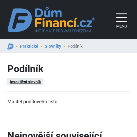
MENU
Praktické
Slovníky
Podílník
Podílník
Investiční slovník
Majitel podílového listu.
Nejnovější související