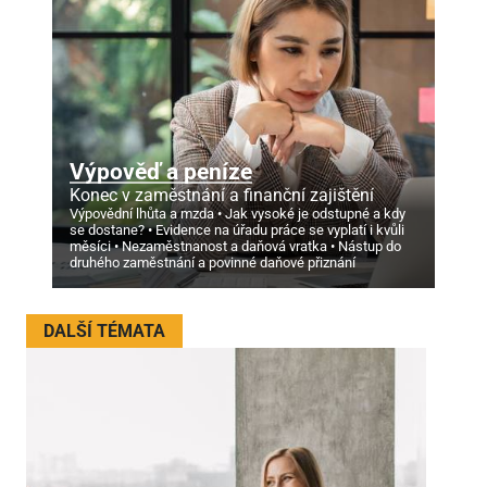
Výpověď a peníze
Konec v zaměstnání a finanční zajištění
Výpovědní lhůta a mzda
Jak vysoké je odstupné a kdy
se dostane?
Evidence na úřadu práce se vyplatí i kvůli
měsíci
Nezaměstnanost a daňová vratka
Nástup do
druhého zaměstnání a povinné daňové přiznání
DALŠÍ TÉMATA