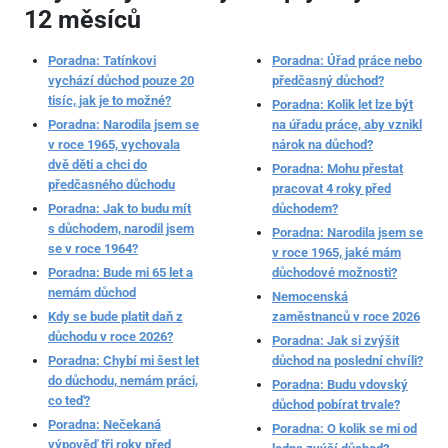
12 měsíců
Poradna: Tatínkovi
Poradna: Úřad práce nebo
vychází důchod pouze 20
předčasný důchod?
tisíc, jak je to možné?
Poradna: Kolik let lze být
Poradna: Narodila jsem se
na úřadu práce, aby vznikl
v roce 1965, vychovala
nárok na důchod?
dvě děti a chci do
Poradna: Mohu přestat
předčasného důchodu
pracovat 4 roky před
Poradna: Jak to budu mít
důchodem?
s důchodem, narodil jsem
Poradna: Narodila jsem se
se v roce 1964?
v roce 1965, jaké mám
Poradna: Bude mi 65 let a
důchodové možnosti?
nemám důchod
Nemocenská
Kdy se bude platit daň z
zaměstnanců v roce 2026
důchodu v roce 2026?
Poradna: Jak si zvýšit
Poradna: Chybí mi šest let
důchod na poslední chvíli?
do důchodu, nemám práci,
Poradna: Budu vdovský
co teď?
důchod pobírat trvale?
Poradna: Nečekaná
Poradna: O kolik se mi od
výpověď tři roky před