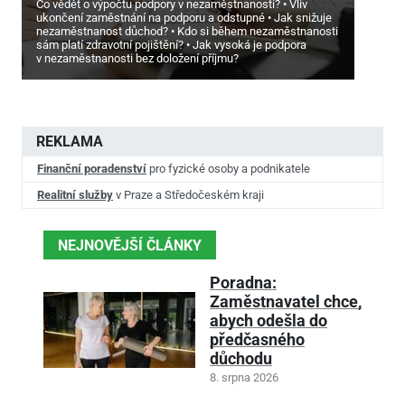
Co vědět o výpočtu podpory v nezaměstnanosti?
Vliv
ukončení zaměstnání na podporu a odstupné
Jak snižuje
nezaměstnanost důchod?
Kdo si během nezaměstnanosti
sám platí zdravotní pojištění?
Jak vysoká je podpora
v nezaměstnanosti bez doložení příjmu?
REKLAMA
Finanční poradenství
pro fyzické osoby a podnikatele
Realitní služby
v Praze a Středočeském kraji
NEJNOVĚJŠÍ ČLÁNKY
Poradna:
Zaměstnavatel chce,
abych odešla do
předčasného
důchodu
8. srpna 2026