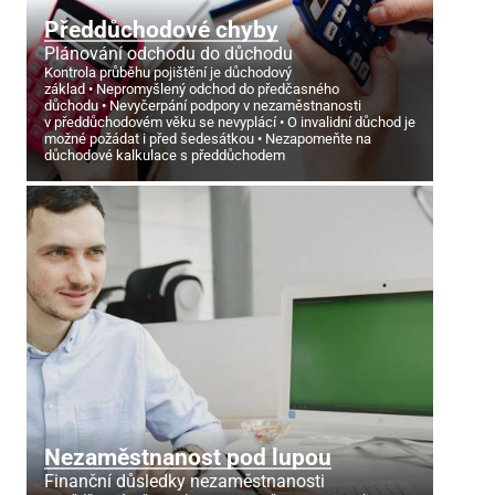
Předdůchodové chyby
Plánování odchodu do důchodu
Kontrola průběhu pojištění je důchodový
základ
Nepromyšlený odchod do předčasného
důchodu
Nevyčerpání podpory v nezaměstnanosti
v předdůchodovém věku se nevyplácí
O invalidní důchod je
možné požádat i před šedesátkou
Nezapomeňte na
důchodové kalkulace s předdůchodem
Nezaměstnanost pod lupou
Finanční důsledky nezaměstnanosti