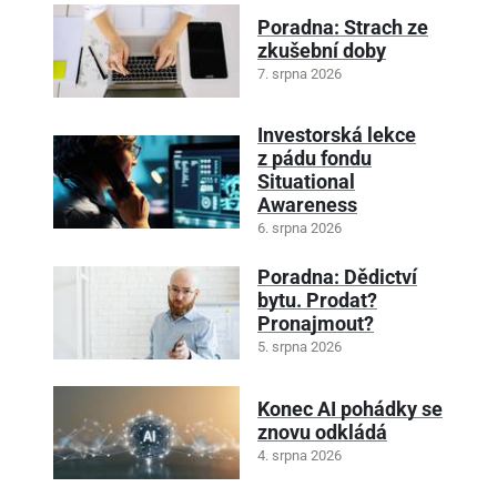
Poradna: Strach ze
zkušební doby
7. srpna 2026
Investorská lekce
z pádu fondu
Situational
Awareness
6. srpna 2026
Poradna: Dědictví
bytu. Prodat?
Pronajmout?
5. srpna 2026
Konec AI pohádky se
znovu odkládá
4. srpna 2026