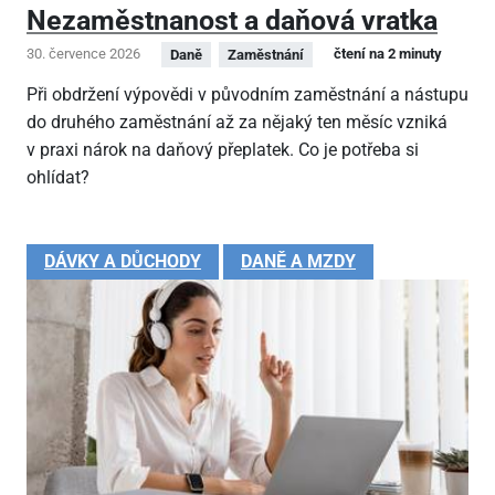
Nezaměstnanost a daňová vratka
30. července 2026
čtení na 2 minuty
Daně
Zaměstnání
Při obdržení výpovědi v původním zaměstnání a nástupu
do druhého zaměstnání až za nějaký ten měsíc vzniká
v praxi nárok na daňový přeplatek. Co je potřeba si
ohlídat?
DÁVKY A DŮCHODY
DANĚ A MZDY