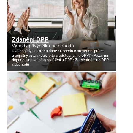
Zdanění DPP
Výhody přivýdělku na dohodu
Dvě brigády na DPP a daně
Dohoda o provedení práce
a pojistný vztah
Jak je to s odstupným u DPP?
Pozor na
dopočet zdravotního pojištění u DPP
Zaměstnání na DPP
v důchodu