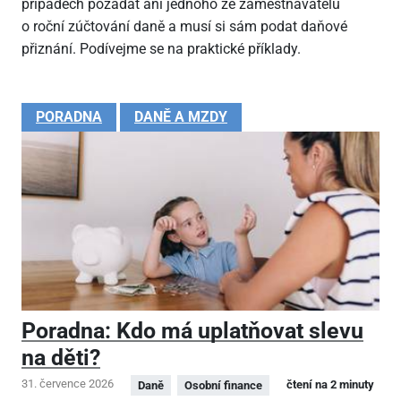
případech požádat ani jednoho ze zaměstnavatelů
o roční zúčtování daně a musí si sám podat daňové
přiznání. Podívejme se na praktické příklady.
PORADNA
DANĚ A MZDY
Poradna: Kdo má uplatňovat slevu
na děti?
31. července 2026
čtení na 2 minuty
Daně
Osobní finance