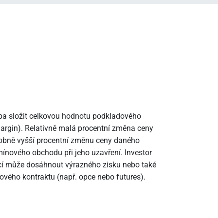
eba složit celkovou hodnotu podkladového
 margin). Relativně malá procentní změna ceny
bně vyšší procentní změnu ceny daného
rmínového obchodu při jeho uzavření. Investor
ticí může dosáhnout výrazného zisku nebo také
nového kontraktu (např. opce nebo futures).