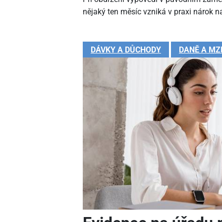
nějaký ten měsíc vzniká v praxi nárok na
DÁVKY A DŮCHODY
DANĚ A MZ