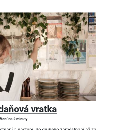
daňová vratka
čtení na 2 minuty
stnání a nástupu do druhého zaměstnání až za