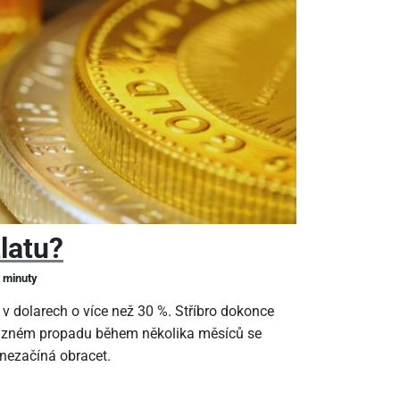
zlatu?
2 minuty
 v dolarech o více než 30 %. Stříbro dokonce
ýrazném propadu během několika měsíců se
 nezačíná obracet.