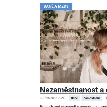
DANĚ A MZDY
Nezaměstnanost a 
30. července 2026
Daně
Zaměstnání
Při obdržení výpovědi v původním zamě