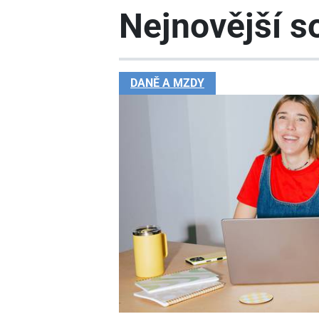
Nejnovější so
DANĚ A MZDY