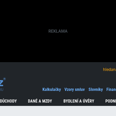
hledaná fráze
Kalkulačky
Vzory smluv
Slovníky
Finan
 DŮCHODY
DANĚ A MZDY
BYDLENÍ A ÚVĚRY
PODN