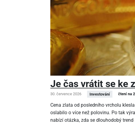
Je čas vrátit se ke 
30. července 2026
čtení na 
Investování
Cena zlata od posledního vrcholu klesla
oslabilo o více než polovinu. Po tak v
nabízí otázka, zda se dlouhodobý trend