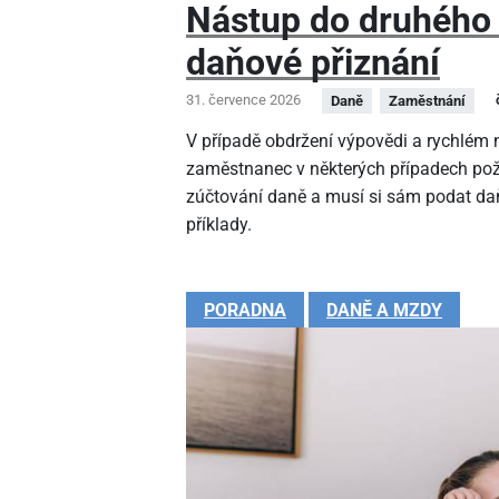
Nástup do druhého
daňové přiznání
31. července 2026
Daně
Zaměstnání
V případě obdržení výpovědi a rychlé
zaměstnanec v některých případech pož
zúčtování daně a musí si sám podat daň
příklady.
PORADNA
DANĚ A MZDY