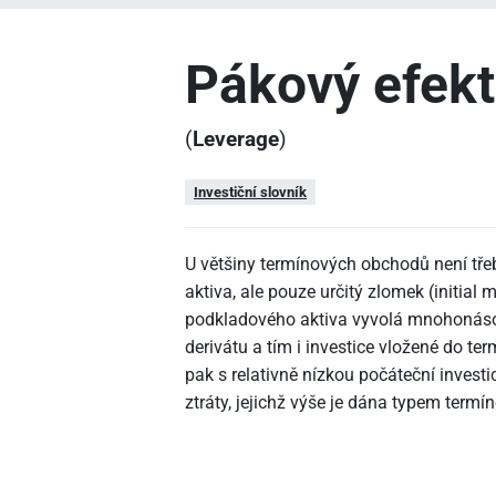
Pákový efekt
(
Leverage
)
Investiční slovník
U většiny termínových obchodů není tř
aktiva, ale pouze určitý zlomek (initial
podkladového aktiva vyvolá mnohonáso
derivátu a tím i investice vložené do te
pak s relativně nízkou počáteční inves
ztráty, jejichž výše je dána typem termí