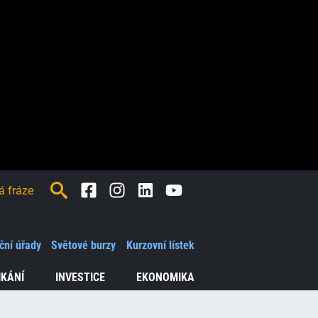
Facebook
Instagram
LinkedIn
Youtube
ční úřady
Světové burzy
Kurzovní lístek
IKÁNÍ
INVESTICE
EKONOMIKA