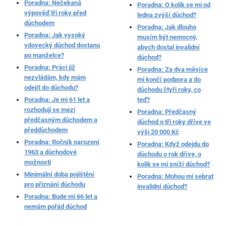
Poradna: Nečekaná
Poradna: O kolik se mi od
výpověď tři roky před
ledna zvýší důchod?
důchodem
Poradna: Jak dlouho
Poradna: Jak vysoký
musím být nemocný,
vdovecký důchod dostanu
abych dostal invalidní
po manželce?
důchod?
Poradna: Práci již
Poradna: Za dva měsíce
nezvládám, kdy mám
mi končí podpora a do
odejít do důchodu?
důchodu čtyři roky, co
Poradna: Je mi 61 let a
teď?
rozhoduji se mezi
Poradna: Předčasný
předčasným důchodem a
důchod o tři roky dříve ve
předdůchodem
výši 20 000 Kč
Poradna: Ročník narození
Poradna: Když odejdu do
1963 a důchodové
důchodu o rok dříve, o
možnosti
kolik se mi sníží důchod?
Minimální doba pojištění
Poradna: Mohou mi sebrat
pro přiznání důchodu
invalidní důchod?
Poradna: Bude mi 66 let a
nemám pořád důchod