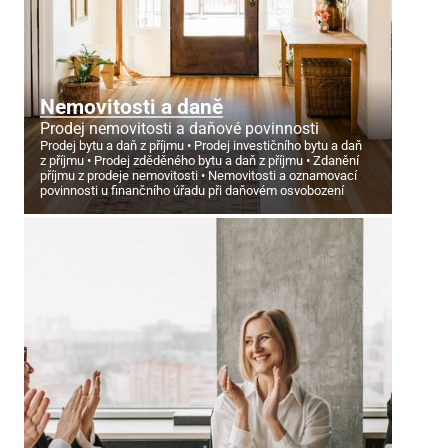
Nemovitosti a daně
Prodej nemovitosti a daňové povinnosti
Prodej bytu a daň z příjmu
Prodej investičního bytu a daň
z příjmu
Prodej zděděného bytu a daň z příjmu
Zdanění
příjmu z prodeje nemovitosti
Nemovitosti a oznamovací
povinnosti u finančního úřadu při daňovém osvobození