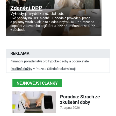
Zdanění DPP
Výhody přivýdělku na dohodu
Dvě brigády na DPP a daně
Dohoda o provedení práce
a pojistný vztah
Jak je to s odstupným u DPP?
Pozor na
dopočet zdravotního pojištění u DPP
Zaměstnání na DPP
v důchodu
REKLAMA
Finanční poradenství
pro fyzické osoby a podnikatele
Realitní služby
v Praze a Středočeském kraji
NEJNOVĚJŠÍ ČLÁNKY
Poradna: Strach ze
zkušební doby
7. srpna 2026