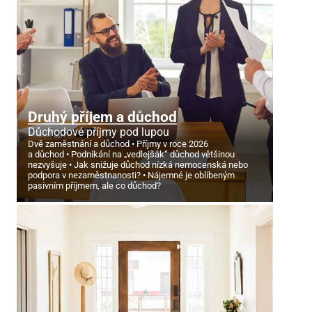
Druhý příjem a důchod
Důchodové příjmy pod lupou
Dvě zaměstnání a důchod
Příjmy v roce 2026
a důchod
Podnikání na „vedlejšák“ důchod většinou
nezvyšuje
Jak snižuje důchod nízká nemocenská nebo
podpora v nezaměstnanosti?
Nájemné je oblíbeným
pasivním příjmem, ale co důchod?