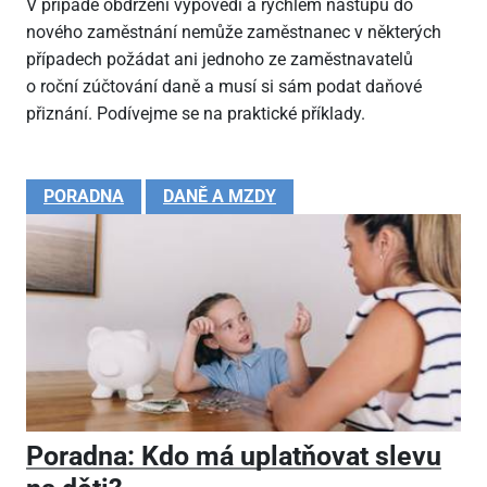
V případě obdržení výpovědi a rychlém nástupu do
nového zaměstnání nemůže zaměstnanec v některých
případech požádat ani jednoho ze zaměstnavatelů
o roční zúčtování daně a musí si sám podat daňové
přiznání. Podívejme se na praktické příklady.
PORADNA
DANĚ A MZDY
Poradna: Kdo má uplatňovat slevu