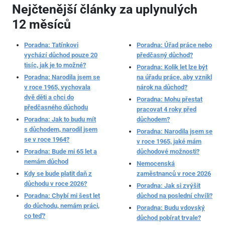
Nejčtenější články za uplynulých
12 měsíců
Poradna: Tatínkovi
Poradna: Úřad práce nebo
vychází důchod pouze 20
předčasný důchod?
tisíc, jak je to možné?
Poradna: Kolik let lze být
Poradna: Narodila jsem se
na úřadu práce, aby vznikl
v roce 1965, vychovala
nárok na důchod?
dvě děti a chci do
Poradna: Mohu přestat
předčasného důchodu
pracovat 4 roky před
Poradna: Jak to budu mít
důchodem?
s důchodem, narodil jsem
Poradna: Narodila jsem se
se v roce 1964?
v roce 1965, jaké mám
Poradna: Bude mi 65 let a
důchodové možnosti?
nemám důchod
Nemocenská
Kdy se bude platit daň z
zaměstnanců v roce 2026
důchodu v roce 2026?
Poradna: Jak si zvýšit
Poradna: Chybí mi šest let
důchod na poslední chvíli?
do důchodu, nemám práci,
Poradna: Budu vdovský
co teď?
důchod pobírat trvale?