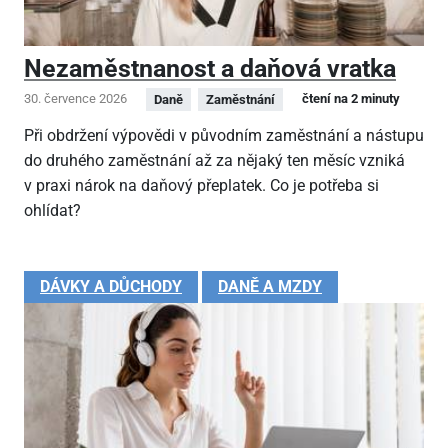
Nezaměstnanost a daňová vratka
30. července 2026
čtení na 2 minuty
Daně
Zaměstnání
Při obdržení výpovědi v původním zaměstnání a nástupu
do druhého zaměstnání až za nějaký ten měsíc vzniká
v praxi nárok na daňový přeplatek. Co je potřeba si
ohlídat?
DÁVKY A DŮCHODY
DANĚ A MZDY