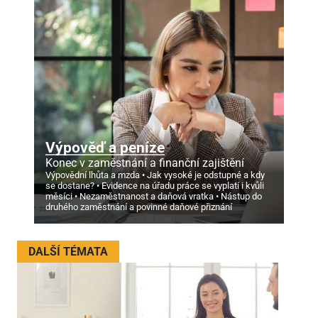
Výpověď a peníze
Konec v zaměstnání a finanční zajištění
Výpovědní lhůta a mzda
Jak vysoké je odstupné a kdy
se dostane?
Evidence na úřadu práce se vyplatí i kvůli
měsíci
Nezaměstnanost a daňová vratka
Nástup do
druhého zaměstnání a povinné daňové přiznání
DALŠÍ TÉMATA