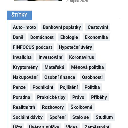
3. srpna 2026
ŠTÍTKY
Auto–moto
Bankovní poplatky
Cestování
Daně
Domácnost
Ekologie
Ekonomika
FINFOCUS podcast
Hypoteční úvěry
Invalidita
Investování
Koronavirus
Kryptoměny
Mateřská
Měnová politika
Nakupování
Osobní finance
Osobnosti
Penze
Podnikání
Pojištění
Politika
Poradna
Praktické tipy
Právo
Příběhy
Realitní trh
Rozhovory
Školkovné
Sociální dávky
Spoření
Stalo se
Studium
Účty
Úvěry a půjčky
Videa
Zaměstnání