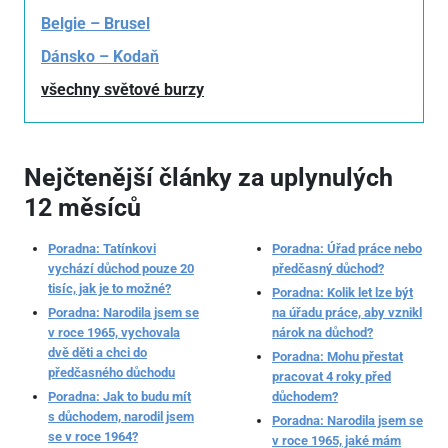
Belgie – Brusel
Dánsko – Kodaň
všechny světové burzy
Nejčtenější články za uplynulých
12 měsíců
Poradna: Tatínkovi
Poradna: Úřad práce nebo
vychází důchod pouze 20
předčasný důchod?
tisíc, jak je to možné?
Poradna: Kolik let lze být
Poradna: Narodila jsem se
na úřadu práce, aby vznikl
v roce 1965, vychovala
nárok na důchod?
dvě děti a chci do
Poradna: Mohu přestat
předčasného důchodu
pracovat 4 roky před
Poradna: Jak to budu mít
důchodem?
s důchodem, narodil jsem
Poradna: Narodila jsem se
se v roce 1964?
v roce 1965, jaké mám