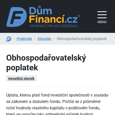
MENU
Praktické
Slovníky
Obhospodařovatelský poplatek
Obhospodařovatelský
poplatek
Investiční slovník
Úplata, kterou platí fond investiční společnosti v souladu
se zákonem a statutem fondu. Počítá se z průměrné
roční hodnoty vlastního kapitálu v podílovém fondu,
která se vypočte jako aritmetický průměr hodnot