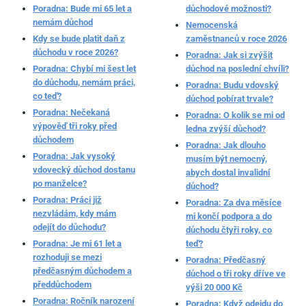
Poradna: Bude mi 65 let a
důchodové možnosti?
nemám důchod
Nemocenská
Kdy se bude platit daň z
zaměstnanců v roce 2026
důchodu v roce 2026?
Poradna: Jak si zvýšit
Poradna: Chybí mi šest let
důchod na poslední chvíli?
do důchodu, nemám práci,
Poradna: Budu vdovský
co teď?
důchod pobírat trvale?
Poradna: Nečekaná
Poradna: O kolik se mi od
výpověď tři roky před
ledna zvýší důchod?
důchodem
Poradna: Jak dlouho
Poradna: Jak vysoký
musím být nemocný,
vdovecký důchod dostanu
abych dostal invalidní
po manželce?
důchod?
Poradna: Práci již
Poradna: Za dva měsíce
nezvládám, kdy mám
mi končí podpora a do
odejít do důchodu?
důchodu čtyři roky, co
Poradna: Je mi 61 let a
teď?
rozhoduji se mezi
Poradna: Předčasný
předčasným důchodem a
důchod o tři roky dříve ve
předdůchodem
výši 20 000 Kč
Poradna: Ročník narození
Poradna: Když odejdu do