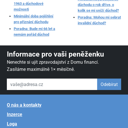
1963 a důchodové
důchodu o rok dříve, o
možnosti
kolik se mi sníží důchod?
Minimální doba pojištění
Poradna: Mohou mi sebrat
pro přiznání důchodu
invalidní důchod?
Poradna: Bude mi 66 let a
nemám pořád důchod
Informace pro vaši peněženku
Nenechte si ujít zpravodajství z Domu financí.
Zasíláme maximálně 1× měsíčně.
váš email
Odebírat
O nás a kontakty
Inzerce
Loga