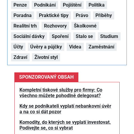
Penze
Podnikání
Pojištění
Politika
Poradna
Praktické tipy
Právo
Příběhy
Realitní trh
Rozhovory
Školkovné
Sociální dávky
Spoření
Stalo se
Studium
Účty
Úvěry a půjčky
Videa
Zaměstnání
Zdraví
Životní styl
SPONZOROVANÝ OBSAH
Kompletní tiskové služby pro firmy: Co
všechno můžete pohodlně delegovat?
Kdy se podnikateli vyplatí nebankovní úvěr
a na co si dát pozor
Komodity, do kterých se vyplatí investovat.
Podívejte se, co si vybrat