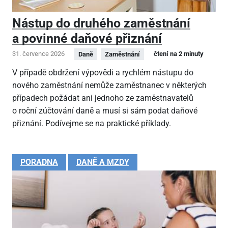
Nástup do druhého zaměstnání
a povinné daňové přiznání
31. července 2026
čtení na 2 minuty
Daně
Zaměstnání
V případě obdržení výpovědi a rychlém nástupu do
nového zaměstnání nemůže zaměstnanec v některých
případech požádat ani jednoho ze zaměstnavatelů
o roční zúčtování daně a musí si sám podat daňové
přiznání. Podívejme se na praktické příklady.
PORADNA
DANĚ A MZDY