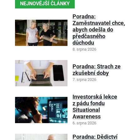
NEJNOVĚJŠÍ ČLÁNKY
Poradna:
Zaměstnavatel chce,
abych odešla do
předčasného
důchodu
8. srpna 2026
Poradna: Strach ze
zkušební doby
7. srpna 2026
Investorská lekce
z pádu fondu
Situational
Awareness
6. srpna 2026
Poradna: Dědictví