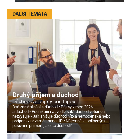
DALŠÍ TÉMATA
Druhý příjem a důchod
Důchodové příjmy pod lupou
Dvě zaměstnání a důchod
Příjmy v roce 2026
a důchod
Podnikání na „vedlejšák“ důchod většinou
nezvyšuje
Jak snižuje důchod nízká nemocenská nebo
podpora v nezaměstnanosti?
Nájemné je oblíbeným
pasivním příjmem, ale co důchod?