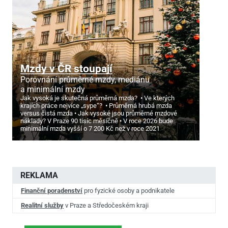
Mzdy v ČR stoupají
Porovnání průměrné mzdy, mediánu
a minimální mzdy
Jak vysoká je skutečná průměrná mzda?
Ve kterých
krajích práce nejvíce „sype“?
Průměrná hrubá mzda
versus čistá mzda
Jak vysoké jsou průměrné mzdové
náklady? V Praze 90 tisíc měsíčně
V roce 2026 bude
minimální mzda vyšší o 7
200 Kč než v roce 2021
REKLAMA
Finanční poradenství
pro fyzické osoby a podnikatele
Realitní služby
v Praze a Středočeském kraji