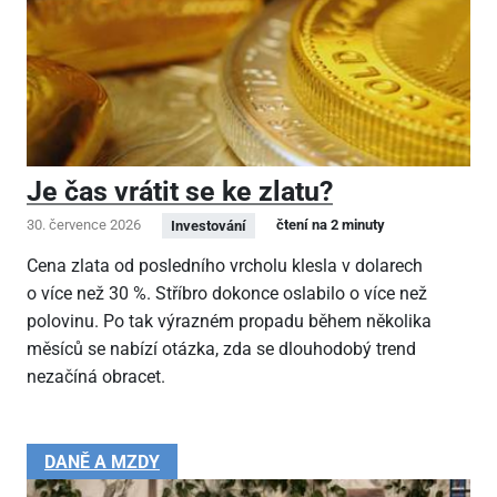
Je čas vrátit se ke zlatu?
30. července 2026
čtení na 2 minuty
Investování
Cena zlata od posledního vrcholu klesla v dolarech
o více než 30 %. Stříbro dokonce oslabilo o více než
polovinu. Po tak výrazném propadu během několika
měsíců se nabízí otázka, zda se dlouhodobý trend
nezačíná obracet.
DANĚ A MZDY