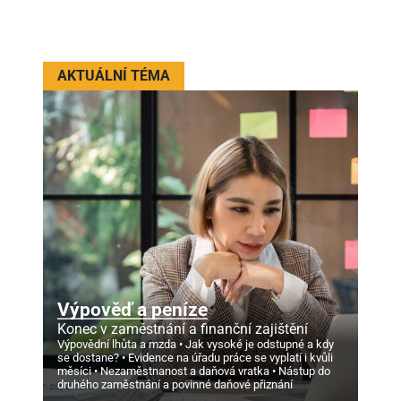
AKTUÁLNÍ TÉMA
Výpověď a peníze
Konec v zaměstnání a finanční zajištění
Výpovědní lhůta a mzda
Jak vysoké je odstupné a kdy
se dostane?
Evidence na úřadu práce se vyplatí i kvůli
měsíci
Nezaměstnanost a daňová vratka
Nástup do
druhého zaměstnání a povinné daňové přiznání