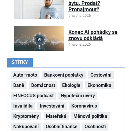
bytu. Prodat?
Pronajmout?
5. srpna 2026
Konec AI pohádky se
znovu odkládá
4. srpna 2026
ŠTÍTKY
Auto–moto
Bankovní poplatky
Cestování
Daně
Domácnost
Ekologie
Ekonomika
FINFOCUS podcast
Hypoteční úvěry
Invalidita
Investování
Koronavirus
Kryptoměny
Mateřská
Měnová politika
Nakupování
Osobní finance
Osobnosti