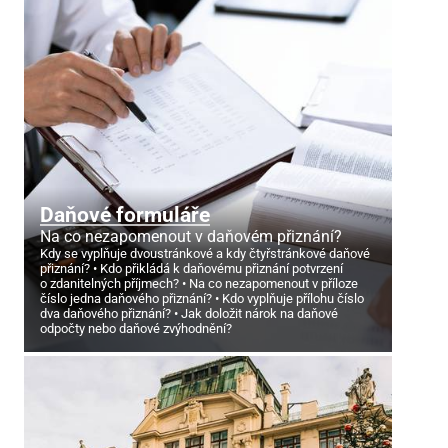
Daňové formuláře
Na co nezapomenout v daňovém přiznání?
Kdy se vyplňuje dvoustránkové a kdy čtyřstránkové daňové
přiznání?
Kdo přikládá k daňovému přiznání potvrzení
o zdanitelných příjmech?
Na co nezapomenout v příloze
číslo jedna daňového přiznání?
Kdo vyplňuje přílohu číslo
dva daňového přiznání?
Jak doložit nárok na daňové
odpočty nebo daňové zvýhodnění?