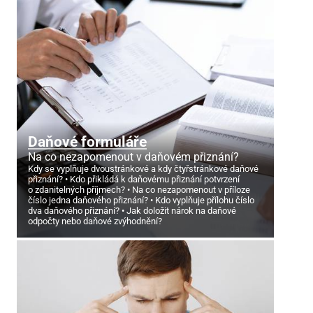
Daňové formuláře
Na co nezapomenout v daňovém přiznání?
Kdy se vyplňuje dvoustránkové a kdy čtyřstránkové daňové
přiznání?
Kdo přikládá k daňovému přiznání potvrzení
o zdanitelných příjmech?
Na co nezapomenout v příloze
číslo jedna daňového přiznání?
Kdo vyplňuje přílohu číslo
dva daňového přiznání?
Jak doložit nárok na daňové
odpočty nebo daňové zvýhodnění?