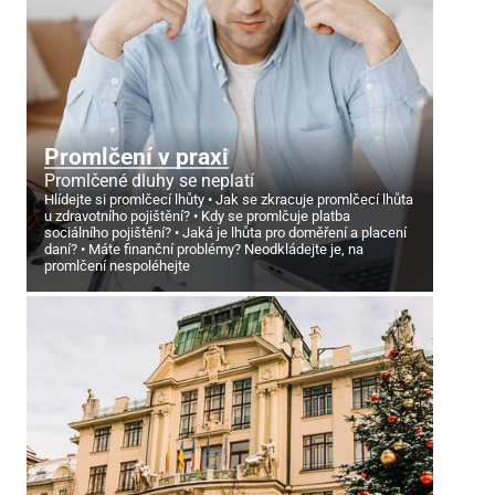
Promlčení v praxi
Promlčené dluhy se neplatí
Hlídejte si promlčecí lhůty
Jak se zkracuje promlčecí lhůta
u zdravotního pojištění?
Kdy se promlčuje platba
sociálního pojištění?
Jaká je lhůta pro doměření a placení
daní?
Máte finanční problémy? Neodkládejte je, na
promlčení nespoléhejte