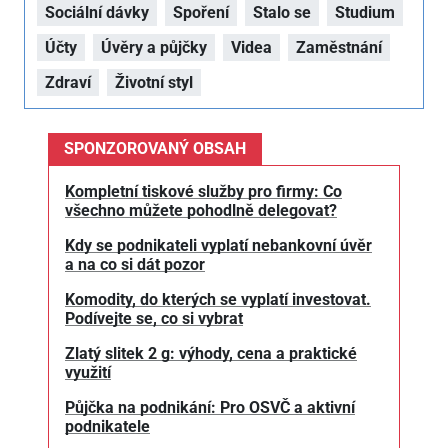
Sociální dávky
Spoření
Stalo se
Studium
Účty
Úvěry a půjčky
Videa
Zaměstnání
Zdraví
Životní styl
SPONZOROVANÝ OBSAH
Kompletní tiskové služby pro firmy: Co
všechno můžete pohodlně delegovat?
Kdy se podnikateli vyplatí nebankovní úvěr
a na co si dát pozor
Komodity, do kterých se vyplatí investovat.
Podívejte se, co si vybrat
Zlatý slitek 2 g: výhody, cena a praktické
využití
Půjčka na podnikání: Pro OSVČ a aktivní
podnikatele