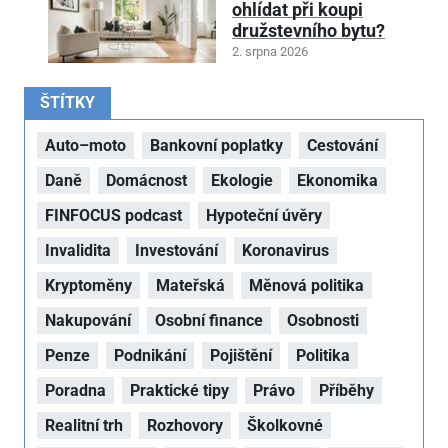
ohlídat při koupi
družstevního bytu?
2. srpna 2026
ŠTÍTKY
Auto–moto
Bankovní poplatky
Cestování
Daně
Domácnost
Ekologie
Ekonomika
FINFOCUS podcast
Hypoteční úvěry
Invalidita
Investování
Koronavirus
Kryptoměny
Mateřská
Měnová politika
Nakupování
Osobní finance
Osobnosti
Penze
Podnikání
Pojištění
Politika
Poradna
Praktické tipy
Právo
Příběhy
Realitní trh
Rozhovory
Školkovné