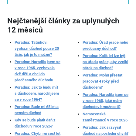
Nejčtenější články za uplynulých
12 měsíců
Poradna: Tatínkovi
Poradna: Úřad práce nebo
vychází důchod pouze 20
předčasný důchod?
tisíc, jak je to možné?
Poradna: Kolik let lze být
Poradna: Narodila jsem se
na úřadu práce, aby vznikl
v roce 1965, vychovala
nárok na důchod?
dvě děti a chci do
Poradna: Mohu přestat
předčasného důchodu
pracovat 4 roky před
Poradna: Jak to budu mít
důchodem?
s důchodem, narodil jsem
Poradna: Narodila jsem se
se v roce 1964?
v roce 1965, jaké mám
Poradna: Bude mi 65 let a
důchodové možnosti?
nemám důchod
Nemocenská
Kdy se bude platit daň z
zaměstnanců v roce 2026
důchodu v roce 2026?
Poradna: Jak si zvýšit
Poradna: Chybí mi šest let
důchod na poslední chvíli?