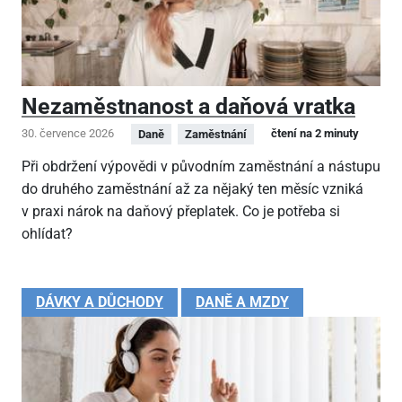
Nezaměstnanost a daňová vratka
30. července 2026
čtení na 2 minuty
Daně
Zaměstnání
Při obdržení výpovědi v původním zaměstnání a nástupu
do druhého zaměstnání až za nějaký ten měsíc vzniká
v praxi nárok na daňový přeplatek. Co je potřeba si
ohlídat?
DÁVKY A DŮCHODY
DANĚ A MZDY