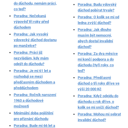
do důchodu, nemám práci,
Poradna: Budu vdovský
co teď?
důchod pobírat trvale?
Poradna: Nečekaná
Poradna: O kolik se mi od
výpověď tři roky před
ledna zvýší důchod?
důchodem
Poradna: Jak dlouho
Poradna: Jak vysoký
musím být nemocný,
vdovecký důchod dostanu
abych dostal invalidní
po manželce?
důchod?
Poradna: Práci již
Poradna: Za dva měsíce
nezvládám, kdy mám
mi končí podpora a do
odejít do důchodu?
důchodu čtyři roky, co
Poradna: Je mi 61 let a
teď?
rozhoduji se mezi
Poradna: Předčasný
předčasným důchodem a
důchod o tři roky dříve ve
předdůchodem
výši 20 000 Kč
Poradna: Ročník narození
Poradna: Když odejdu do
1963 a důchodové
důchodu o rok dříve, o
možnosti
kolik se mi sníží důchod?
Minimální doba pojištění
Poradna: Mohou mi sebrat
pro přiznání důchodu
invalidní důchod?
Poradna: Bude mi 66 let a