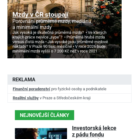
Mzdy v ČR stoupají
Porovnání průměrné mzdy, mediánu
a minimální mzdy
Jak vysoká je skutečná průměrná mzda?
Ve kterých
krajích práce nejvíce „sype“?
Průměrná hrubá mzda
versus čistá mzda
Jak vysoké jsou průměrné mzdové
náklady? V Praze 90 tisíc měsíčně
V roce 2026 bude
minimální mzda vyšší o 7
200 Kč než v roce 2021
REKLAMA
Finanční poradenství
pro fyzické osoby a podnikatele
Realitní služby
v Praze a Středočeském kraji
NEJNOVĚJŠÍ ČLÁNKY
Investorská lekce
z pádu fondu