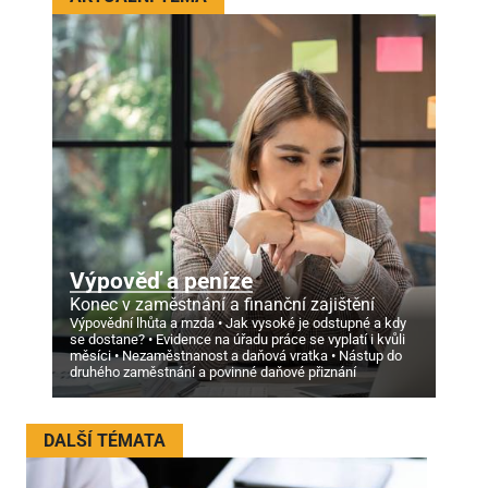
Výpověď a peníze
Konec v zaměstnání a finanční zajištění
Výpovědní lhůta a mzda
Jak vysoké je odstupné a kdy
se dostane?
Evidence na úřadu práce se vyplatí i kvůli
měsíci
Nezaměstnanost a daňová vratka
Nástup do
druhého zaměstnání a povinné daňové přiznání
DALŠÍ TÉMATA