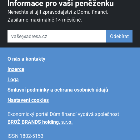
Informace pro vaši peněženku
Nenechte si ujít zpravodajství z Domu financí.
Zasíláme maximálně 1× měsíčně.
váš email
Odebírat
O nás a kontakty
Inzerce
Loga
Smluvní podmínky a ochrana osobních údajů
Nastavení cookies
Ekonomický portál Dům financí vydává společnost
BROŽ BRANDS holding, s.r.o.
ISSN 1802-5153