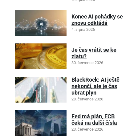
Konec AI pohádky se
znovu odkládá
4. srpna 2026
Je čas vrátit se ke
zlatu?
30. července 2026
BlackRock: AI ještě
nekončí, ale je čas
ubrat plyn
28. července 2026
Fed má plán, ECB
čeká na další čísla
23. července 2026