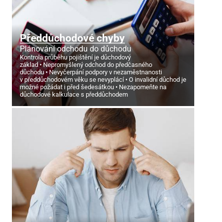
Předdůchodové chyby
Plánování odchodu do důchodu
Kontrola průběhu pojištění je důchodový
základ
Nepromyšlený odchod do předčasného
důchodu
Nevyčerpání podpory v nezaměstnanosti
v předdůchodovém věku se nevyplácí
O invalidní důchod je
možné požádat i před šedesátkou
Nezapomeňte na
důchodové kalkulace s předdůchodem