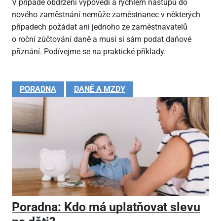
V případě obdržení výpovědi a rychlém nástupu do
nového zaměstnání nemůže zaměstnanec v některých
případech požádat ani jednoho ze zaměstnavatelů
o roční zúčtování daně a musí si sám podat daňové
přiznání. Podívejme se na praktické příklady.
PORADNA
DANĚ A MZDY
Poradna: Kdo má uplatňovat slevu