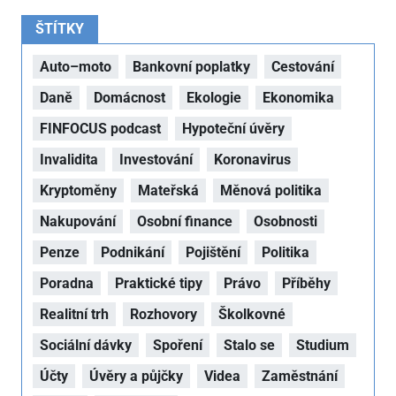
ŠTÍTKY
Auto–moto
Bankovní poplatky
Cestování
Daně
Domácnost
Ekologie
Ekonomika
FINFOCUS podcast
Hypoteční úvěry
Invalidita
Investování
Koronavirus
Kryptoměny
Mateřská
Měnová politika
Nakupování
Osobní finance
Osobnosti
Penze
Podnikání
Pojištění
Politika
Poradna
Praktické tipy
Právo
Příběhy
Realitní trh
Rozhovory
Školkovné
Sociální dávky
Spoření
Stalo se
Studium
Účty
Úvěry a půjčky
Videa
Zaměstnání