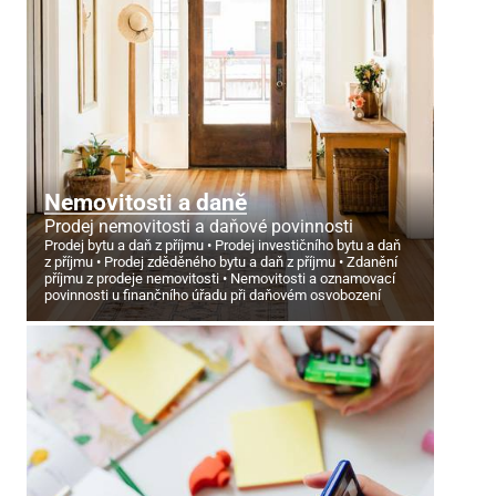
Nemovitosti a daně
Prodej nemovitosti a daňové povinnosti
Prodej bytu a daň z příjmu
Prodej investičního bytu a daň
z příjmu
Prodej zděděného bytu a daň z příjmu
Zdanění
příjmu z prodeje nemovitosti
Nemovitosti a oznamovací
povinnosti u finančního úřadu při daňovém osvobození