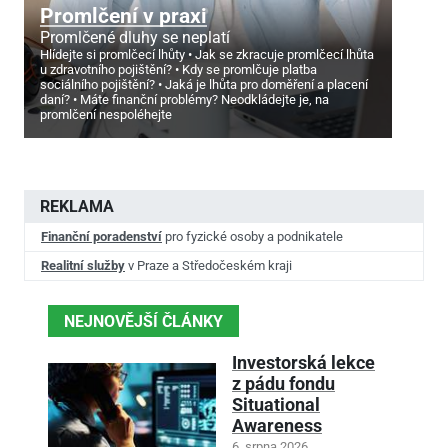
Promlčení v praxi
Promlčené dluhy se neplatí
Hlídejte si promlčecí lhůty
Jak se zkracuje promlčecí lhůta
u zdravotního pojištění?
Kdy se promlčuje platba
sociálního pojištění?
Jaká je lhůta pro doměření a placení
daní?
Máte finanční problémy? Neodkládejte je, na
promlčení nespoléhejte
REKLAMA
Finanční poradenství
pro fyzické osoby a podnikatele
Realitní služby
v Praze a Středočeském kraji
NEJNOVĚJŠÍ ČLÁNKY
Investorská lekce
z pádu fondu
Situational
Awareness
6. srpna 2026