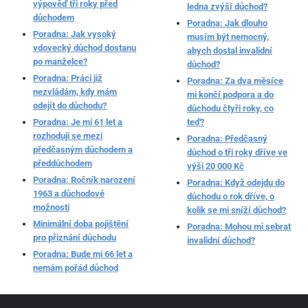
výpověď tři roky před
ledna zvýší důchod?
důchodem
Poradna: Jak dlouho
Poradna: Jak vysoký
musím být nemocný,
vdovecký důchod dostanu
abych dostal invalidní
po manželce?
důchod?
Poradna: Práci již
Poradna: Za dva měsíce
nezvládám, kdy mám
mi končí podpora a do
odejít do důchodu?
důchodu čtyři roky, co
Poradna: Je mi 61 let a
teď?
rozhoduji se mezi
Poradna: Předčasný
předčasným důchodem a
důchod o tři roky dříve ve
předdůchodem
výši 20 000 Kč
Poradna: Ročník narození
Poradna: Když odejdu do
1963 a důchodové
důchodu o rok dříve, o
možnosti
kolik se mi sníží důchod?
Minimální doba pojištění
Poradna: Mohou mi sebrat
pro přiznání důchodu
invalidní důchod?
Poradna: Bude mi 66 let a
nemám pořád důchod