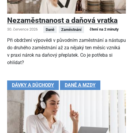
Nezaměstnanost a daňová vratka
30. července 2026
čtení na 2 minuty
Daně
Zaměstnání
Při obdržení výpovědi v původním zaměstnání a nástupu
do druhého zaměstnání až za nějaký ten měsíc vzniká
v praxi nárok na daňový přeplatek. Co je potřeba si
ohlídat?
DÁVKY A DŮCHODY
DANĚ A MZDY