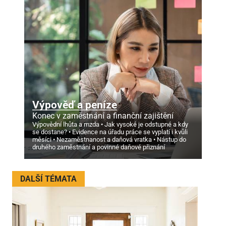
Výpověď a peníze
Konec v zaměstnání a finanční zajištění
Výpovědní lhůta a mzda
Jak vysoké je odstupné a kdy
se dostane?
Evidence na úřadu práce se vyplatí i kvůli
měsíci
Nezaměstnanost a daňová vratka
Nástup do
druhého zaměstnání a povinné daňové přiznání
DALŠÍ TÉMATA