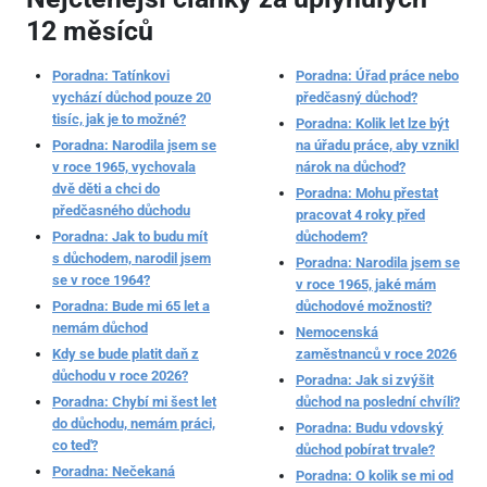
12 měsíců
Poradna: Tatínkovi
Poradna: Úřad práce nebo
vychází důchod pouze 20
předčasný důchod?
tisíc, jak je to možné?
Poradna: Kolik let lze být
Poradna: Narodila jsem se
na úřadu práce, aby vznikl
v roce 1965, vychovala
nárok na důchod?
dvě děti a chci do
Poradna: Mohu přestat
předčasného důchodu
pracovat 4 roky před
Poradna: Jak to budu mít
důchodem?
s důchodem, narodil jsem
Poradna: Narodila jsem se
se v roce 1964?
v roce 1965, jaké mám
Poradna: Bude mi 65 let a
důchodové možnosti?
nemám důchod
Nemocenská
Kdy se bude platit daň z
zaměstnanců v roce 2026
důchodu v roce 2026?
Poradna: Jak si zvýšit
Poradna: Chybí mi šest let
důchod na poslední chvíli?
do důchodu, nemám práci,
Poradna: Budu vdovský
co teď?
důchod pobírat trvale?
Poradna: Nečekaná
Poradna: O kolik se mi od