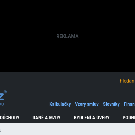
hledaná fráze
Kalkulačky
Vzory smluv
Slovníky
Finan
 DŮCHODY
DANĚ A MZDY
BYDLENÍ A ÚVĚRY
PODN
u