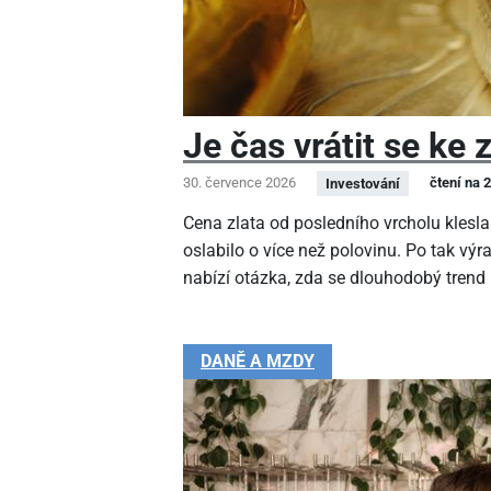
Je čas vrátit se ke 
30. července 2026
čtení na 
Investování
Cena zlata od posledního vrcholu klesla
oslabilo o více než polovinu. Po tak v
nabízí otázka, zda se dlouhodobý trend
DANĚ A MZDY