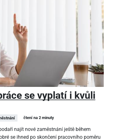
áce se vyplatí i kvůli
čtení na 2 minuty
ěstnání
epodaří najít nové zaměstnání ještě během
dobré se ihned po skončení pracovního poměru