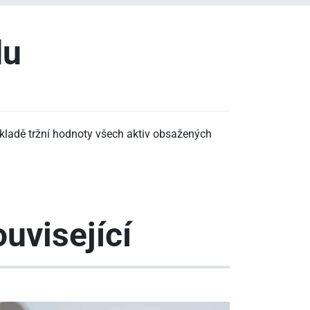
du
kladě tržní hodnoty všech aktiv obsažených
uvisející