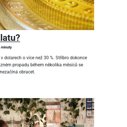
zlatu?
2 minuty
 v dolarech o více než 30 %. Stříbro dokonce
ýrazném propadu během několika měsíců se
 nezačíná obracet.