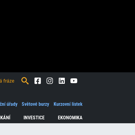
Facebook
Instagram
LinkedIn
Youtube
ční úřady
Světové burzy
Kurzovní lístek
IKÁNÍ
INVESTICE
EKONOMIKA