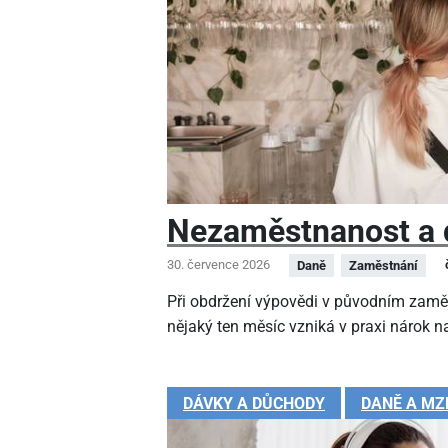
Nezaměstnanost a 
30. července 2026
Daně
Zaměstnání
Při obdržení výpovědi v původním zamě
nějaký ten měsíc vzniká v praxi nárok na
DÁVKY A DŮCHODY
DANĚ A MZ