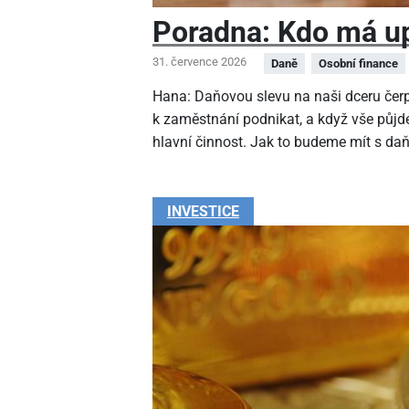
Poradna: Kdo má up
31. července 2026
Daně
Osobní finance
Hana: Daňovou slevu na naši dceru čer
k zaměstnání podnikat, a když vše půjde
hlavní činnost. Jak to budeme mít s da
INVESTICE