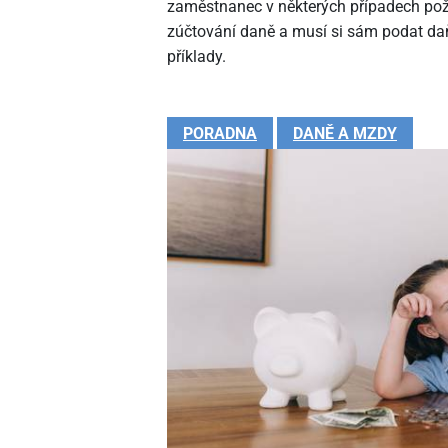
zaměstnanec v některých případech pož
zúčtování daně a musí si sám podat daň
příklady.
PORADNA
DANĚ A MZDY