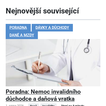
Nejnovější související
PORADNA
DÁVKY A DŮCHODY
DANĚ A MZDY
Poradna: Nemoc invalidního
důchodce a daňová vratka
1. srpna 2026
čtení na 3 minuty