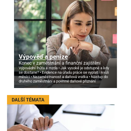
Výpověď a peníze
Konec v zaměstnání a finanční zajištění
Výpovědní lhůta a mzda
Jak vysoké je odstupné a kdy
se dostane?
Evidence na úřadu práce se vyplatí i kvůli
měsíci
Nezaměstnanost a daňová vratka
Nástup do
druhého zaměstnání a povinné daňové přiznání
DALŠÍ TÉMATA