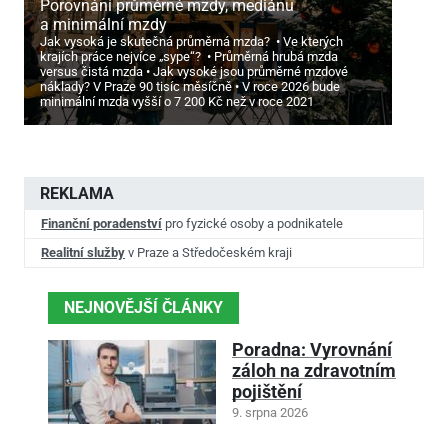
Porovnání průměrné mzdy, mediánu
a minimální mzdy
Jak vysoká je skutečná průměrná mzda?
Ve kterých
krajích práce nejvíce „sype“?
Průměrná hrubá mzda
versus čistá mzda
Jak vysoké jsou průměrné mzdové
náklady? V Praze 90 tisíc měsíčně
V roce 2026 bude
minimální mzda vyšší o 7
200 Kč než v roce 2021
REKLAMA
Finanční poradenství
pro fyzické osoby a podnikatele
Realitní služby
v Praze a Středočeském kraji
NEJNOVĚJŠÍ ČLÁNKY
Poradna: Vyrovnání
záloh na zdravotním
pojištění
9. srpna 2026