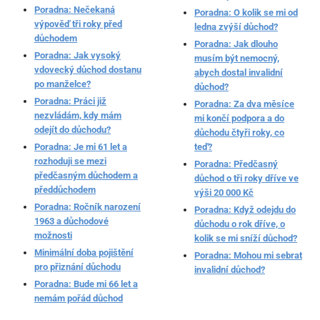
Poradna: Nečekaná
Poradna: O kolik se mi od
výpověď tři roky před
ledna zvýší důchod?
důchodem
Poradna: Jak dlouho
Poradna: Jak vysoký
musím být nemocný,
vdovecký důchod dostanu
abych dostal invalidní
po manželce?
důchod?
Poradna: Práci již
Poradna: Za dva měsíce
nezvládám, kdy mám
mi končí podpora a do
odejít do důchodu?
důchodu čtyři roky, co
Poradna: Je mi 61 let a
teď?
rozhoduji se mezi
Poradna: Předčasný
předčasným důchodem a
důchod o tři roky dříve ve
předdůchodem
výši 20 000 Kč
Poradna: Ročník narození
Poradna: Když odejdu do
1963 a důchodové
důchodu o rok dříve, o
možnosti
kolik se mi sníží důchod?
Minimální doba pojištění
Poradna: Mohou mi sebrat
pro přiznání důchodu
invalidní důchod?
Poradna: Bude mi 66 let a
nemám pořád důchod