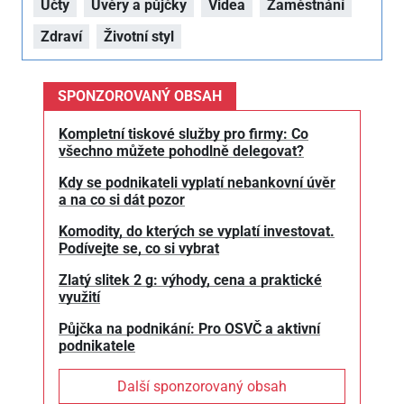
Účty
Úvěry a půjčky
Videa
Zaměstnání
Zdraví
Životní styl
SPONZOROVANÝ OBSAH
Kompletní tiskové služby pro firmy: Co
všechno můžete pohodlně delegovat?
Kdy se podnikateli vyplatí nebankovní úvěr
a na co si dát pozor
Komodity, do kterých se vyplatí investovat.
Podívejte se, co si vybrat
Zlatý slitek 2 g: výhody, cena a praktické
využití
Půjčka na podnikání: Pro OSVČ a aktivní
podnikatele
Další sponzorovaný obsah