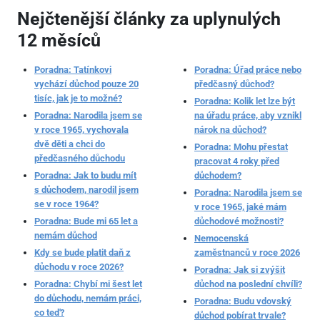
Nejčtenější články za uplynulých
12 měsíců
Poradna: Tatínkovi
Poradna: Úřad práce nebo
vychází důchod pouze 20
předčasný důchod?
tisíc, jak je to možné?
Poradna: Kolik let lze být
Poradna: Narodila jsem se
na úřadu práce, aby vznikl
v roce 1965, vychovala
nárok na důchod?
dvě děti a chci do
Poradna: Mohu přestat
předčasného důchodu
pracovat 4 roky před
Poradna: Jak to budu mít
důchodem?
s důchodem, narodil jsem
Poradna: Narodila jsem se
se v roce 1964?
v roce 1965, jaké mám
Poradna: Bude mi 65 let a
důchodové možnosti?
nemám důchod
Nemocenská
Kdy se bude platit daň z
zaměstnanců v roce 2026
důchodu v roce 2026?
Poradna: Jak si zvýšit
Poradna: Chybí mi šest let
důchod na poslední chvíli?
do důchodu, nemám práci,
Poradna: Budu vdovský
co teď?
důchod pobírat trvale?