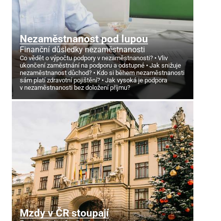
Nezaměstnanost pod lupou
Finanční důsledky nezaměstnanosti
Co vědět o výpočtu podpory v nezaměstnanosti?
Vliv
ukončení zaměstnání na podporu a odstupné
Jak snižuje
nezaměstnanost důchod?
Kdo si během nezaměstnanosti
sám platí zdravotní pojištění?
Jak vysoká je podpora
v nezaměstnanosti bez doložení příjmu?
Mzdy v ČR stoupají