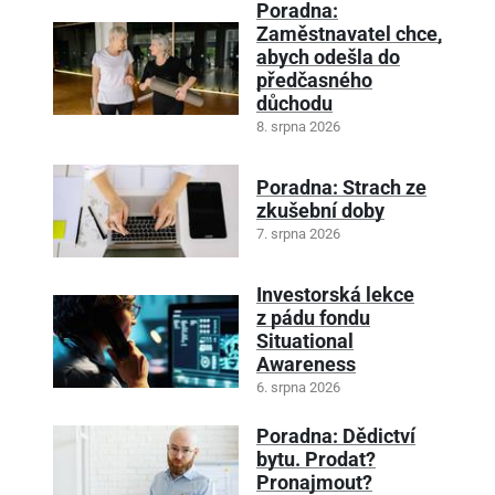
Poradna:
Zaměstnavatel chce,
abych odešla do
předčasného
důchodu
8. srpna 2026
Poradna: Strach ze
zkušební doby
7. srpna 2026
Investorská lekce
z pádu fondu
Situational
Awareness
6. srpna 2026
Poradna: Dědictví
bytu. Prodat?
Pronajmout?