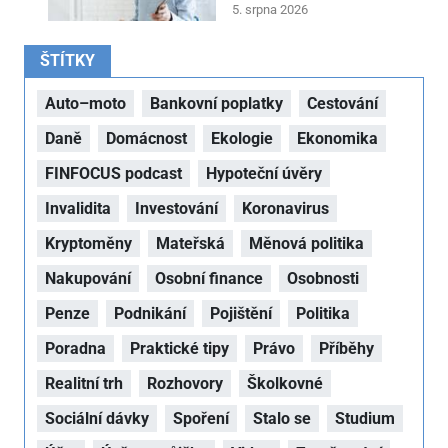
5. srpna 2026
ŠTÍTKY
Auto–moto
Bankovní poplatky
Cestování
Daně
Domácnost
Ekologie
Ekonomika
FINFOCUS podcast
Hypoteční úvěry
Invalidita
Investování
Koronavirus
Kryptoměny
Mateřská
Měnová politika
Nakupování
Osobní finance
Osobnosti
Penze
Podnikání
Pojištění
Politika
Poradna
Praktické tipy
Právo
Příběhy
Realitní trh
Rozhovory
Školkovné
Sociální dávky
Spoření
Stalo se
Studium