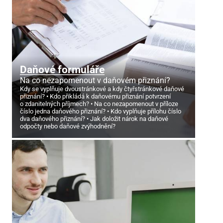
Daňové formuláře
Na co nezapomenout v daňovém přiznání?
Kdy se vyplňuje dvoustránkové a kdy čtyřstránkové daňové
přiznání?
Kdo přikládá k daňovému přiznání potvrzení
o zdanitelných příjmech?
Na co nezapomenout v příloze
číslo jedna daňového přiznání?
Kdo vyplňuje přílohu číslo
dva daňového přiznání?
Jak doložit nárok na daňové
odpočty nebo daňové zvýhodnění?