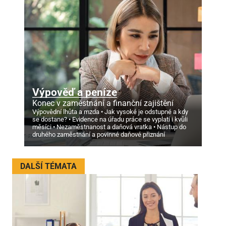
Výpověď a peníze
Konec v zaměstnání a finanční zajištění
Výpovědní lhůta a mzda
Jak vysoké je odstupné a kdy
se dostane?
Evidence na úřadu práce se vyplatí i kvůli
měsíci
Nezaměstnanost a daňová vratka
Nástup do
druhého zaměstnání a povinné daňové přiznání
DALŠÍ TÉMATA