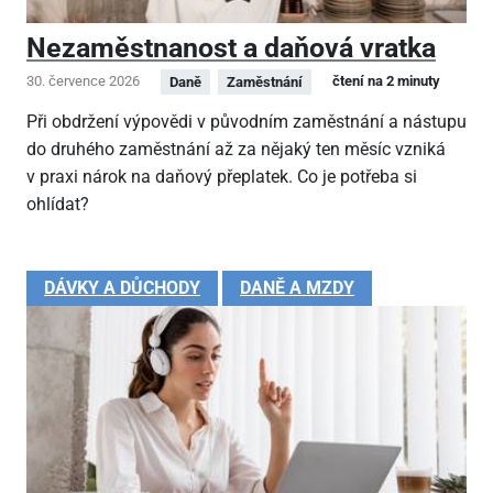
Nezaměstnanost a daňová vratka
30. července 2026
čtení na 2 minuty
Daně
Zaměstnání
Při obdržení výpovědi v původním zaměstnání a nástupu
do druhého zaměstnání až za nějaký ten měsíc vzniká
v praxi nárok na daňový přeplatek. Co je potřeba si
ohlídat?
DÁVKY A DŮCHODY
DANĚ A MZDY