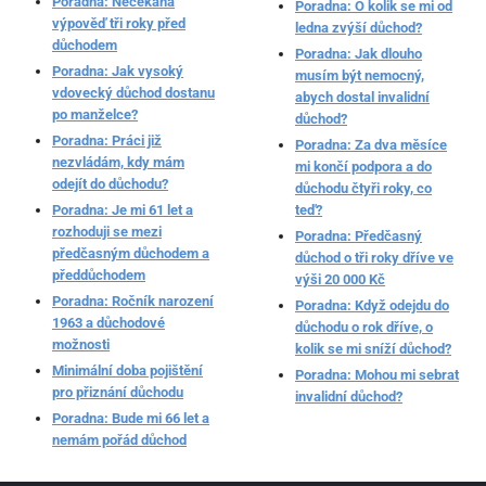
Poradna: Nečekaná
Poradna: O kolik se mi od
výpověď tři roky před
ledna zvýší důchod?
důchodem
Poradna: Jak dlouho
Poradna: Jak vysoký
musím být nemocný,
vdovecký důchod dostanu
abych dostal invalidní
po manželce?
důchod?
Poradna: Práci již
Poradna: Za dva měsíce
nezvládám, kdy mám
mi končí podpora a do
odejít do důchodu?
důchodu čtyři roky, co
Poradna: Je mi 61 let a
teď?
rozhoduji se mezi
Poradna: Předčasný
předčasným důchodem a
důchod o tři roky dříve ve
předdůchodem
výši 20 000 Kč
Poradna: Ročník narození
Poradna: Když odejdu do
1963 a důchodové
důchodu o rok dříve, o
možnosti
kolik se mi sníží důchod?
Minimální doba pojištění
Poradna: Mohou mi sebrat
pro přiznání důchodu
invalidní důchod?
Poradna: Bude mi 66 let a
nemám pořád důchod