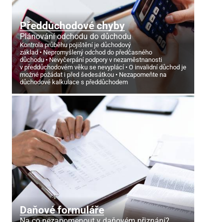
Předdůchodové chyby
Plánování odchodu do důchodu
Kontrola průběhu pojištění je důchodový
základ
Nepromyšlený odchod do předčasného
důchodu
Nevyčerpání podpory v nezaměstnanosti
v předdůchodovém věku se nevyplácí
O invalidní důchod je
možné požádat i před šedesátkou
Nezapomeňte na
důchodové kalkulace s předdůchodem
Daňové formuláře
Na co nezapomenout v daňovém přiznání?