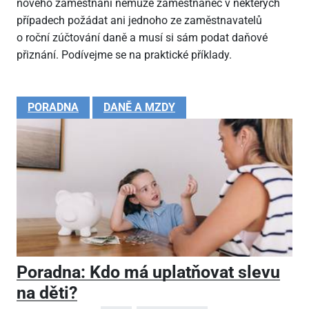
nového zaměstnání nemůže zaměstnanec v některých
případech požádat ani jednoho ze zaměstnavatelů
o roční zúčtování daně a musí si sám podat daňové
přiznání. Podívejme se na praktické příklady.
PORADNA
DANĚ A MZDY
Poradna: Kdo má uplatňovat slevu
na děti?