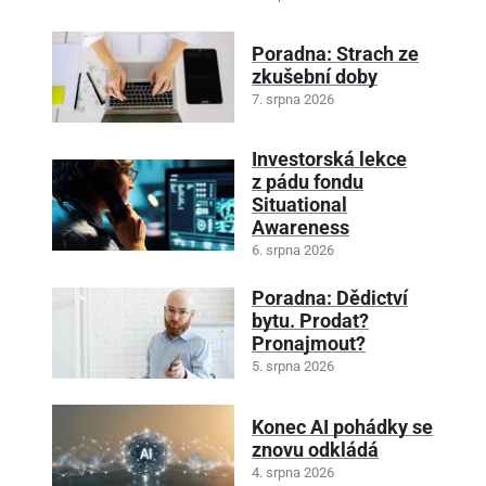
Poradna: Strach ze
zkušební doby
7. srpna 2026
Investorská lekce
z pádu fondu
Situational
Awareness
6. srpna 2026
Poradna: Dědictví
bytu. Prodat?
Pronajmout?
5. srpna 2026
Konec AI pohádky se
znovu odkládá
4. srpna 2026