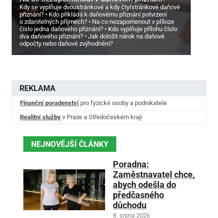
Kdy se vyplňuje dvoustránkové a kdy čtyřstránkové daňové
přiznání?
Kdo přikládá k daňovému přiznání potvrzení
o zdanitelných příjmech?
Na co nezapomenout v příloze
číslo jedna daňového přiznání?
Kdo vyplňuje přílohu číslo
dva daňového přiznání?
Jak doložit nárok na daňové
odpočty nebo daňové zvýhodnění?
REKLAMA
Finanční poradenství
pro fyzické osoby a podnikatele
Realitní služby
v Praze a Středočeském kraji
NEJNOVĚJŠÍ ČLÁNKY
Poradna:
Zaměstnavatel chce,
abych odešla do
předčasného
důchodu
8. srpna 2026