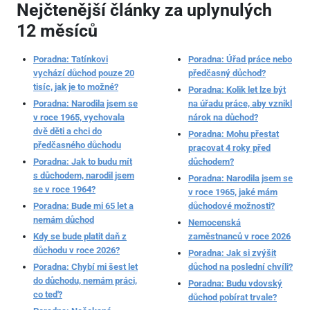
Nejčtenější články za uplynulých
12 měsíců
Poradna: Tatínkovi
Poradna: Úřad práce nebo
vychází důchod pouze 20
předčasný důchod?
tisíc, jak je to možné?
Poradna: Kolik let lze být
Poradna: Narodila jsem se
na úřadu práce, aby vznikl
v roce 1965, vychovala
nárok na důchod?
dvě děti a chci do
Poradna: Mohu přestat
předčasného důchodu
pracovat 4 roky před
Poradna: Jak to budu mít
důchodem?
s důchodem, narodil jsem
Poradna: Narodila jsem se
se v roce 1964?
v roce 1965, jaké mám
Poradna: Bude mi 65 let a
důchodové možnosti?
nemám důchod
Nemocenská
Kdy se bude platit daň z
zaměstnanců v roce 2026
důchodu v roce 2026?
Poradna: Jak si zvýšit
Poradna: Chybí mi šest let
důchod na poslední chvíli?
do důchodu, nemám práci,
Poradna: Budu vdovský
co teď?
důchod pobírat trvale?