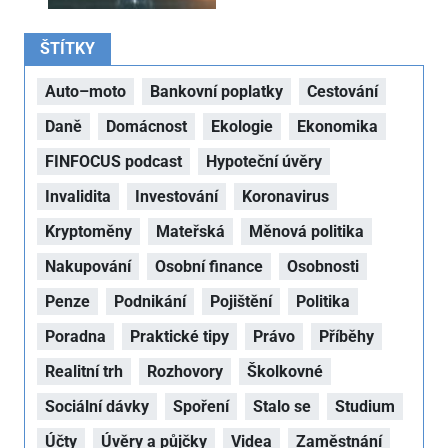
ŠTÍTKY
Auto–moto
Bankovní poplatky
Cestování
Daně
Domácnost
Ekologie
Ekonomika
FINFOCUS podcast
Hypoteční úvěry
Invalidita
Investování
Koronavirus
Kryptoměny
Mateřská
Měnová politika
Nakupování
Osobní finance
Osobnosti
Penze
Podnikání
Pojištění
Politika
Poradna
Praktické tipy
Právo
Příběhy
Realitní trh
Rozhovory
Školkovné
Sociální dávky
Spoření
Stalo se
Studium
Účty
Úvěry a půjčky
Videa
Zaměstnání