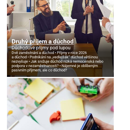
Druhý příjem a důchod
Důchodové příjmy pod lupou
Dvě zaměstnání a důchod
Příjmy v roce 2026
a důchod
Podnikání na „vedlejšák“ důchod většinou
nezvyšuje
Jak snižuje důchod nízká nemocenská nebo
podpora v nezaměstnanosti?
Nájemné je oblíbeným
pasivním příjmem, ale co důchod?