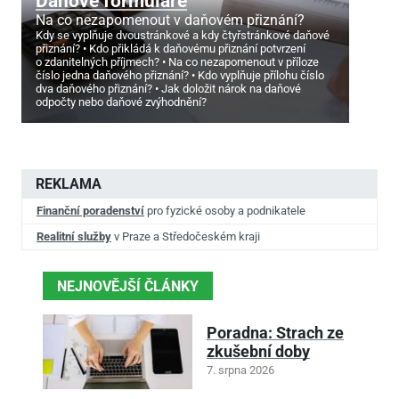
Daňové formuláře
Na co nezapomenout v daňovém přiznání?
Kdy se vyplňuje dvoustránkové a kdy čtyřstránkové daňové
přiznání?
Kdo přikládá k daňovému přiznání potvrzení
o zdanitelných příjmech?
Na co nezapomenout v příloze
číslo jedna daňového přiznání?
Kdo vyplňuje přílohu číslo
dva daňového přiznání?
Jak doložit nárok na daňové
odpočty nebo daňové zvýhodnění?
REKLAMA
Finanční poradenství
pro fyzické osoby a podnikatele
Realitní služby
v Praze a Středočeském kraji
NEJNOVĚJŠÍ ČLÁNKY
Poradna: Strach ze
zkušební doby
7. srpna 2026