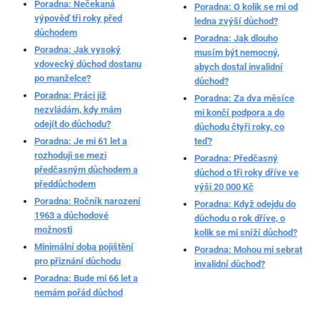
Poradna: Nečekaná
Poradna: O kolik se mi od
výpověď tři roky před
ledna zvýší důchod?
důchodem
Poradna: Jak dlouho
Poradna: Jak vysoký
musím být nemocný,
vdovecký důchod dostanu
abych dostal invalidní
po manželce?
důchod?
Poradna: Práci již
Poradna: Za dva měsíce
nezvládám, kdy mám
mi končí podpora a do
odejít do důchodu?
důchodu čtyři roky, co
Poradna: Je mi 61 let a
teď?
rozhoduji se mezi
Poradna: Předčasný
předčasným důchodem a
důchod o tři roky dříve ve
předdůchodem
výši 20 000 Kč
Poradna: Ročník narození
Poradna: Když odejdu do
1963 a důchodové
důchodu o rok dříve, o
možnosti
kolik se mi sníží důchod?
Minimální doba pojištění
Poradna: Mohou mi sebrat
pro přiznání důchodu
invalidní důchod?
Poradna: Bude mi 66 let a
nemám pořád důchod