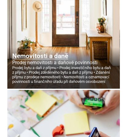
Nemovitosti a daně
Prodej nemovitosti a daňové povinnosti
Prodej bytu a daň z příjmu
Prodej investičního bytu a daň
z příjmu
Prodej zděděného bytu a daň z příjmu
Zdanění
příjmu z prodeje nemovitosti
Nemovitosti a oznamovací
povinnosti u finančního úřadu při daňovém osvobození