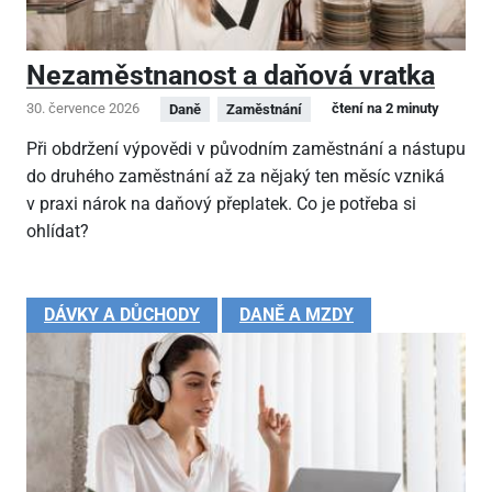
Nezaměstnanost a daňová vratka
30. července 2026
čtení na 2 minuty
Daně
Zaměstnání
Při obdržení výpovědi v původním zaměstnání a nástupu
do druhého zaměstnání až za nějaký ten měsíc vzniká
v praxi nárok na daňový přeplatek. Co je potřeba si
ohlídat?
DÁVKY A DŮCHODY
DANĚ A MZDY