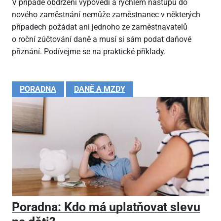
V případě obdržení výpovědi a rychlém nástupu do
nového zaměstnání nemůže zaměstnanec v některých
případech požádat ani jednoho ze zaměstnavatelů
o roční zúčtování daně a musí si sám podat daňové
přiznání. Podívejme se na praktické příklady.
PORADNA
DANĚ A MZDY
Poradna: Kdo má uplatňovat slevu