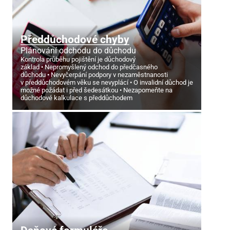
Předdůchodové chyby
Plánování odchodu do důchodu
Kontrola průběhu pojištění je důchodový
základ
Nepromyšlený odchod do předčasného
důchodu
Nevyčerpání podpory v nezaměstnanosti
v předdůchodovém věku se nevyplácí
O invalidní důchod je
možné požádat i před šedesátkou
Nezapomeňte na
důchodové kalkulace s předdůchodem