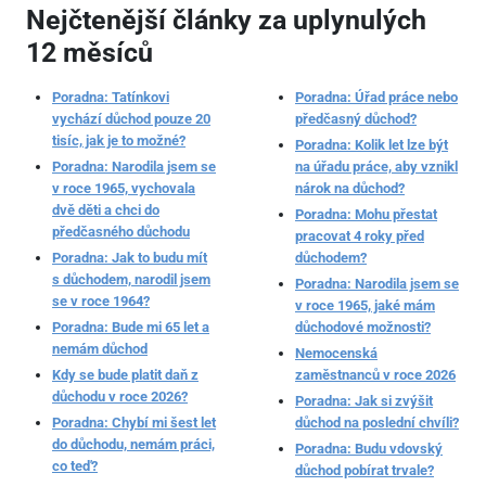
Nejčtenější články za uplynulých
12 měsíců
Poradna: Tatínkovi
Poradna: Úřad práce nebo
vychází důchod pouze 20
předčasný důchod?
tisíc, jak je to možné?
Poradna: Kolik let lze být
Poradna: Narodila jsem se
na úřadu práce, aby vznikl
v roce 1965, vychovala
nárok na důchod?
dvě děti a chci do
Poradna: Mohu přestat
předčasného důchodu
pracovat 4 roky před
Poradna: Jak to budu mít
důchodem?
s důchodem, narodil jsem
Poradna: Narodila jsem se
se v roce 1964?
v roce 1965, jaké mám
Poradna: Bude mi 65 let a
důchodové možnosti?
nemám důchod
Nemocenská
Kdy se bude platit daň z
zaměstnanců v roce 2026
důchodu v roce 2026?
Poradna: Jak si zvýšit
Poradna: Chybí mi šest let
důchod na poslední chvíli?
do důchodu, nemám práci,
Poradna: Budu vdovský
co teď?
důchod pobírat trvale?