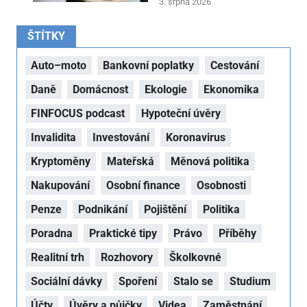
3. srpna 2026
ŠTÍTKY
Auto–moto
Bankovní poplatky
Cestování
Daně
Domácnost
Ekologie
Ekonomika
FINFOCUS podcast
Hypoteční úvěry
Invalidita
Investování
Koronavirus
Kryptoměny
Mateřská
Měnová politika
Nakupování
Osobní finance
Osobnosti
Penze
Podnikání
Pojištění
Politika
Poradna
Praktické tipy
Právo
Příběhy
Realitní trh
Rozhovory
Školkovné
Sociální dávky
Spoření
Stalo se
Studium
Účty
Úvěry a půjčky
Videa
Zaměstnání