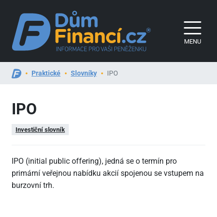
MENU
Praktické
Slovníky
IPO
IPO
Investiční slovník
IPO (initial public offering), jedná se o termín pro
primární veřejnou nabídku akcií spojenou se vstupem na
burzovní trh.