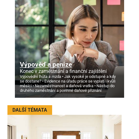
Výpověď a peníze
Konec v zaměstnání a finanční zajištění
Výpovědní lhůta a mzda
Jak vysoké je odstupné a kdy
se dostane?
Evidence na úřadu práce se vyplatí i kvůli
měsíci
Nezaměstnanost a daňová vratka
Nástup do
druhého zaměstnání a povinné daňové přiznání
DALŠÍ TÉMATA