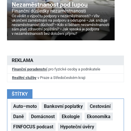
Nezaměstnanost pod lupou
Finanční důsledky nezaměstnanosti
Co vědět o výpočtu podpory v nezaměstnanosti?
Vliv
ukončení zaměstnání na podporu a odstupné
Jak snižuje
nezaměstnanost důchod?
Kdo si během nezaměstnanosti
sám platí zdravotní pojištění?
Jak vysoká je podpora
v nezaměstnanosti bez doložení příjmu?
REKLAMA
Finanční poradenství
pro fyzické osoby a podnikatele
Realitní služby
v Praze a Středočeském kraji
ŠTÍTKY
Auto–moto
Bankovní poplatky
Cestování
Daně
Domácnost
Ekologie
Ekonomika
FINFOCUS podcast
Hypoteční úvěry