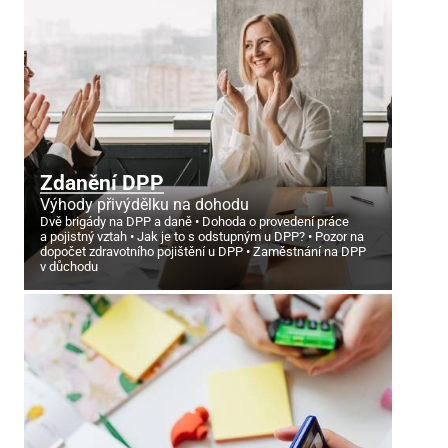
Zdanění DPP
Výhody přivýdělku na dohodu
Dvě brigády na DPP a daně
Dohoda o provedení práce
a pojistný vztah
Jak je to s odstupným u DPP?
Pozor na
dopočet zdravotního pojištění u DPP
Zaměstnání na DPP
v důchodu