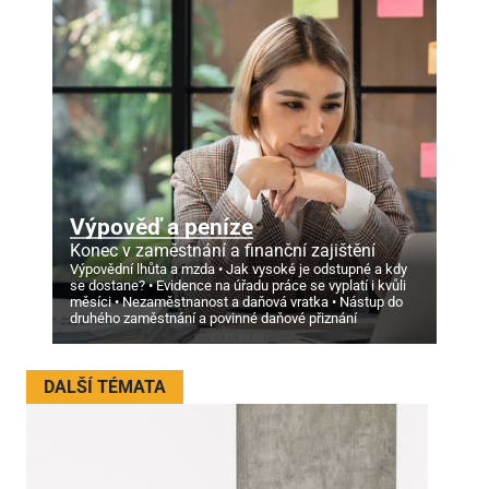
Výpověď a peníze
Konec v zaměstnání a finanční zajištění
Výpovědní lhůta a mzda
Jak vysoké je odstupné a kdy
se dostane?
Evidence na úřadu práce se vyplatí i kvůli
měsíci
Nezaměstnanost a daňová vratka
Nástup do
druhého zaměstnání a povinné daňové přiznání
DALŠÍ TÉMATA