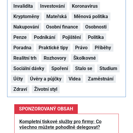
Invalidita
Investování
Koronavirus
Kryptoměny
Mateřská
Měnová politika
Nakupování
Osobní finance
Osobnosti
Penze
Podnikání
Pojištění
Politika
Poradna
Praktické tipy
Právo
Příběhy
Realitní trh
Rozhovory
Školkovné
Sociální dávky
Spoření
Stalo se
Studium
Účty
Úvěry a půjčky
Videa
Zaměstnání
Zdraví
Životní styl
SPONZOROVANÝ OBSAH
Kompletní tiskové služby pro firmy: Co
všechno můžete pohodlně delegovat?