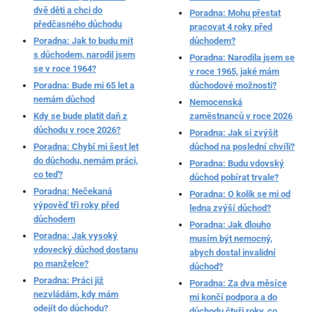
dvě děti a chci do
Poradna: Mohu přestat
předčasného důchodu
pracovat 4 roky před
Poradna: Jak to budu mít
důchodem?
s důchodem, narodil jsem
Poradna: Narodila jsem se
se v roce 1964?
v roce 1965, jaké mám
Poradna: Bude mi 65 let a
důchodové možnosti?
nemám důchod
Nemocenská
Kdy se bude platit daň z
zaměstnanců v roce 2026
důchodu v roce 2026?
Poradna: Jak si zvýšit
Poradna: Chybí mi šest let
důchod na poslední chvíli?
do důchodu, nemám práci,
Poradna: Budu vdovský
co teď?
důchod pobírat trvale?
Poradna: Nečekaná
Poradna: O kolik se mi od
výpověď tři roky před
ledna zvýší důchod?
důchodem
Poradna: Jak dlouho
Poradna: Jak vysoký
musím být nemocný,
vdovecký důchod dostanu
abych dostal invalidní
po manželce?
důchod?
Poradna: Práci již
Poradna: Za dva měsíce
nezvládám, kdy mám
mi končí podpora a do
odejít do důchodu?
důchodu čtyři roky, co