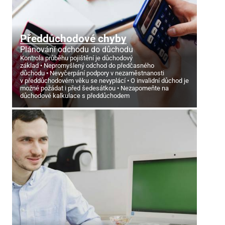
Předdůchodové chyby
Plánování odchodu do důchodu
Kontrola průběhu pojištění je důchodový
základ
Nepromyšlený odchod do předčasného
důchodu
Nevyčerpání podpory v nezaměstnanosti
v předdůchodovém věku se nevyplácí
O invalidní důchod je
možné požádat i před šedesátkou
Nezapomeňte na
důchodové kalkulace s předdůchodem