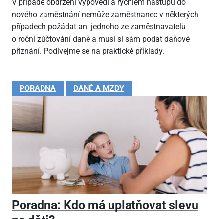
V případě obdržení výpovědi a rychlém nástupu do
nového zaměstnání nemůže zaměstnanec v některých
případech požádat ani jednoho ze zaměstnavatelů
o roční zúčtování daně a musí si sám podat daňové
přiznání. Podívejme se na praktické příklady.
PORADNA
DANĚ A MZDY
Poradna: Kdo má uplatňovat slevu