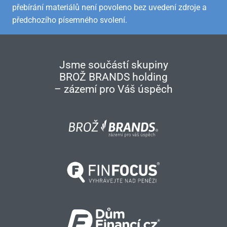
přebírání materiálů není povoleno bez uvedení zdroje a
předchozího písemného svolení.
Jsme součástí skupiny
BROŽ BRANDS holding
– zázemí pro Váš úspěch