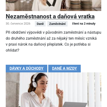
Nezaměstnanost a daňová vratka
30. července 2026
čtení na 2 minuty
Daně
Zaměstnání
Při obdržení výpovědi v původním zaměstnání a nástupu
do druhého zaměstnání až za nějaký ten měsíc vzniká
v praxi nárok na daňový přeplatek. Co je potřeba si
ohlídat?
DÁVKY A DŮCHODY
DANĚ A MZDY