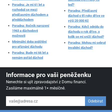
Poradna: Je mi 61 let a
teď?
rozhoduji se mezi
Poradna: Předčasný
předčasným důchodem a
důchod o tři roky dříve ve
předdůchodem
výši 20 000 Kč
Poradna: Ročník narození
Poradna: Když odejdu do
1963 a důchodové
důchodu o rok dříve, o
možnosti
kolik se mi sníží důchod?
Minimální doba pojištění
Poradna: Mohou mi sebrat
pro přiznání důchodu
invalidní důchod?
Poradna: Bude mi 66 let a
nemám pořád důchod
Informace pro vaši peněženku
Nenechte si ujít zpravodajství z Domu financí.
Zasíláme maximálně 1× měsíčně.
váš email
Odebírat