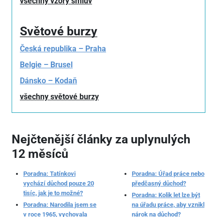
všechny vzory smluv
Světové burzy
Česká republika – Praha
Belgie – Brusel
Dánsko – Kodaň
všechny světové burzy
Nejčtenější články za uplynulých
12 měsíců
Poradna: Tatínkovi
Poradna: Úřad práce nebo
vychází důchod pouze 20
předčasný důchod?
tisíc, jak je to možné?
Poradna: Kolik let lze být
Poradna: Narodila jsem se
na úřadu práce, aby vznikl
v roce 1965, vychovala
nárok na důchod?