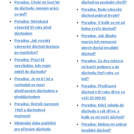
Poradna: Chybí mi šest let
důchod na poslední chvíli?
do důchodu, nemám práci,
Poradna: Budu vdovský
co teď?
důchod pobírat trvale?
Poradna: Nečekaná
Poradna: O kolik se mi od
výpověď tři roky před
ledna zvýší důchod?
důchodem
Poradna: Jak dlouho
Poradna: Jak vysoký
musím být nemocný,
vdovecký důchod dostanu
abych dostal invalidní
po manželce?
důchod?
Poradna: Práci již
Poradna: Za dva měsíce
nezvládám, kdy mám
mi končí podpora a do
odejít do důchodu?
důchodu čtyři roky, co
Poradna: Je mi 61 let a
teď?
rozhoduji se mezi
Poradna: Předčasný
předčasným důchodem a
důchod o tři roky dříve ve
předdůchodem
výši 20 000 Kč
Poradna: Ročník narození
Poradna: Když odejdu do
1963 a důchodové
důchodu o rok dříve, o
možnosti
kolik se mi sníží důchod?
Minimální doba pojištění
Poradna: Mohou mi sebrat
pro přiznání důchodu
invalidní důchod?