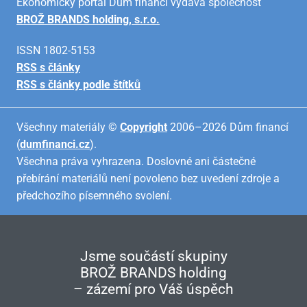
Ekonomický portál Dům financí vydává společnost
BROŽ BRANDS holding, s.r.o.
ISSN 1802-5153
RSS s články
RSS s články podle štítků
Všechny materiály ©
Copyright
2006–2026 Dům financí
(
dumfinanci.cz
).
Všechna práva vyhrazena. Doslovné ani částečné
přebírání materiálů není povoleno bez uvedení zdroje a
předchozího písemného svolení.
Jsme součástí skupiny
BROŽ BRANDS holding
– zázemí pro Váš úspěch