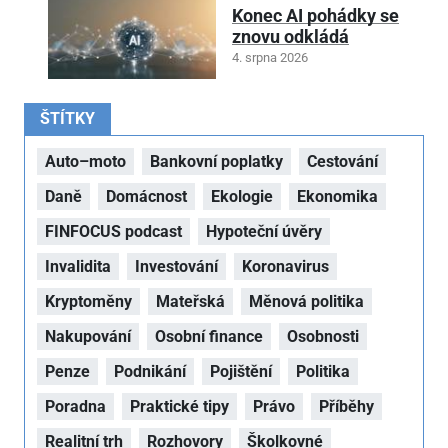
Konec AI pohádky se
znovu odkládá
4. srpna 2026
ŠTÍTKY
Auto–moto
Bankovní poplatky
Cestování
Daně
Domácnost
Ekologie
Ekonomika
FINFOCUS podcast
Hypoteční úvěry
Invalidita
Investování
Koronavirus
Kryptoměny
Mateřská
Měnová politika
Nakupování
Osobní finance
Osobnosti
Penze
Podnikání
Pojištění
Politika
Poradna
Praktické tipy
Právo
Příběhy
Realitní trh
Rozhovory
Školkovné