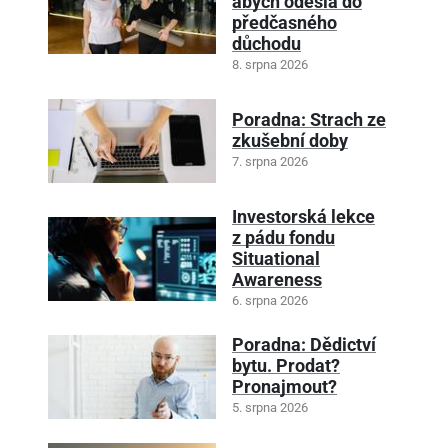
abych odešla do
předčasného
důchodu
8. srpna 2026
Poradna: Strach ze
zkušební doby
7. srpna 2026
Investorská lekce
z pádu fondu
Situational
Awareness
6. srpna 2026
Poradna: Dědictví
bytu. Prodat?
Pronajmout?
5. srpna 2026