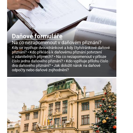
Daňové formuláře
Na co nezapomenout v daňovém přiznání?
Kdy se vyplňuje dvoustránkové a kdy čtyřstránkové daňové
přiznání?
Kdo přikládá k daňovému přiznání potvrzení
o zdanitelných příjmech?
Na co nezapomenout v příloze
číslo jedna daňového přiznání?
Kdo vyplňuje přílohu číslo
dva daňového přiznání?
Jak doložit nárok na daňové
odpočty nebo daňové zvýhodnění?