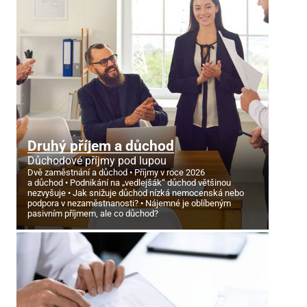
Druhý příjem a důchod
Důchodové příjmy pod lupou
Dvě zaměstnání a důchod
Příjmy v roce 2026
a důchod
Podnikání na „vedlejšák“ důchod většinou
nezvyšuje
Jak snižuje důchod nízká nemocenská nebo
podpora v nezaměstnanosti?
Nájemné je oblíbeným
pasivním příjmem, ale co důchod?