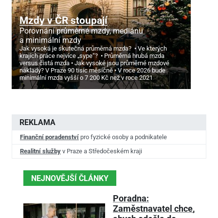
Mzdy v ČR stoupají
Porovnání průměrné mzdy, mediánu
a minimální mzdy
Jak vysoká je skutečná průměrná mzda?
Ve kterých
krajích práce nejvíce „sype“?
Průměrná hrubá mzda
versus čistá mzda
Jak vysoké jsou průměrné mzdové
náklady? V Praze 90 tisíc měsíčně
V roce 2026 bude
minimální mzda vyšší o 7
200 Kč než v roce 2021
REKLAMA
Finanční poradenství
pro fyzické osoby a podnikatele
Realitní služby
v Praze a Středočeském kraji
NEJNOVĚJŠÍ ČLÁNKY
Poradna:
Zaměstnavatel chce,