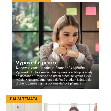
Výpověď a peníze
Konec v zaměstnání a finanční zajištění
Výpovědní lhůta a mzda
Jak vysoké je odstupné a kdy
se dostane?
Evidence na úřadu práce se vyplatí i kvůli
měsíci
Nezaměstnanost a daňová vratka
Nástup do
druhého zaměstnání a povinné daňové přiznání
DALŠÍ TÉMATA