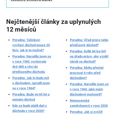
Nejčtenější články za uplynulých
12 měsíců
Poradna: Tatínkovi
Poradna: Úřad práce nebo
vychází důchod pouze 20
předčasný důchod?
tisíc, jak je to možné?
Poradna: Kolik let lze být
Poradna: Narodila jsem se
na úřadu práce, aby vznikl
v roce 1965, vychovala
nárok na důchod?
dvě děti a chci do
Poradna: Mohu přestat
předčasného důchodu
pracovat 4 roky před
Poradna: Jak to budu mít
důchodem?
s důchodem, narodil jsem
Poradna: Narodila jsem se
se v roce 1964?
v roce 1965, jaké mám
Poradna: Bude mi 65 let a
důchodové možnosti?
nemám důchod
Nemocenská
Kdy se bude platit daň z
zaměstnanců v roce 2026
důchodu v roce 2026?
Poradna: Jak si zvýšit