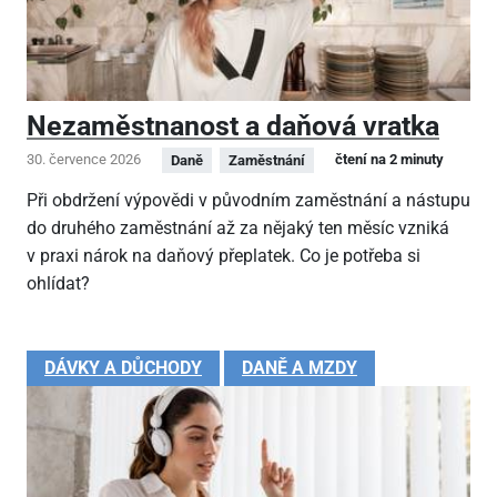
Nezaměstnanost a daňová vratka
30. července 2026
čtení na 2 minuty
Daně
Zaměstnání
Při obdržení výpovědi v původním zaměstnání a nástupu
do druhého zaměstnání až za nějaký ten měsíc vzniká
v praxi nárok na daňový přeplatek. Co je potřeba si
ohlídat?
DÁVKY A DŮCHODY
DANĚ A MZDY