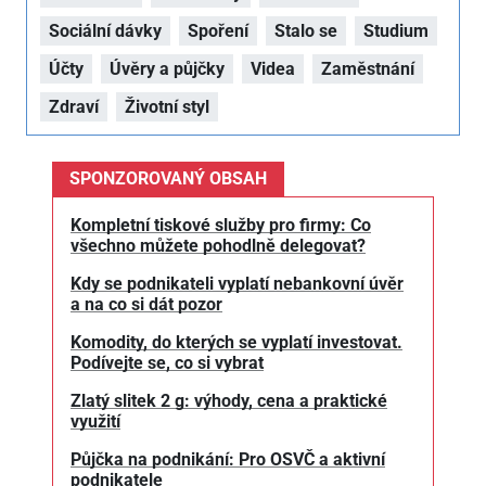
Sociální dávky
Spoření
Stalo se
Studium
Účty
Úvěry a půjčky
Videa
Zaměstnání
Zdraví
Životní styl
SPONZOROVANÝ OBSAH
Kompletní tiskové služby pro firmy: Co
všechno můžete pohodlně delegovat?
Kdy se podnikateli vyplatí nebankovní úvěr
a na co si dát pozor
Komodity, do kterých se vyplatí investovat.
Podívejte se, co si vybrat
Zlatý slitek 2 g: výhody, cena a praktické
využití
Půjčka na podnikání: Pro OSVČ a aktivní
podnikatele