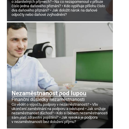
o zdanitelných příjmech?
Na co nezapomenout v příloze
číslo jedna daňového přiznání?
Kdo vyplňuje přílohu číslo
dva daňového přiznání?
Jak doložit nárok na daňové
odpočty nebo daňové zvýhodnění?
Nezaměstnanost pod lupou
Finanční důsledky nezaměstnanosti
Co vědět o výpočtu podpory v nezaměstnanosti?
Vliv
ukončení zaměstnání na podporu a odstupné
Jak snižuje
nezaměstnanost důchod?
Kdo si během nezaměstnanosti
sám platí zdravotní pojištění?
Jak vysoká je podpora
v nezaměstnanosti bez doložení příjmu?