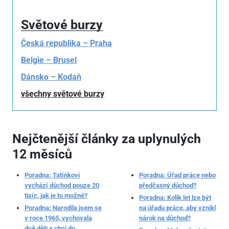
Světové burzy
Česká republika – Praha
Belgie – Brusel
Dánsko – Kodaň
všechny světové burzy
Nejčtenější články za uplynulých
12 měsíců
Poradna: Tatínkovi
Poradna: Úřad práce nebo
vychází důchod pouze 20
předčasný důchod?
tisíc, jak je to možné?
Poradna: Kolik let lze být
Poradna: Narodila jsem se
na úřadu práce, aby vznikl
v roce 1965, vychovala
nárok na důchod?
dvě děti a chci do