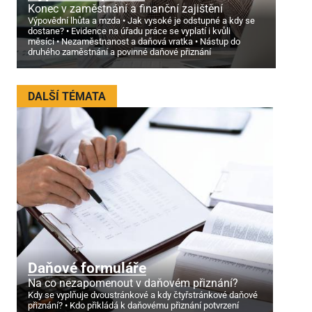
Konec v zaměstnání a finanční zajištění
Výpovědní lhůta a mzda
Jak vysoké je odstupné a kdy se
dostane?
Evidence na úřadu práce se vyplatí i kvůli
měsíci
Nezaměstnanost a daňová vratka
Nástup do
druhého zaměstnání a povinné daňové přiznání
DALŠÍ TÉMATA
Daňové formuláře
Na co nezapomenout v daňovém přiznání?
Kdy se vyplňuje dvoustránkové a kdy čtyřstránkové daňové
přiznání?
Kdo přikládá k daňovému přiznání potvrzení