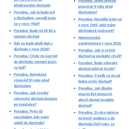
Poradna: Mohu přestat
předčasného důchodu
pracovat 4 roky před
Poradna: Jak to budu mít
důchodem?
s důchodem, narodil jsem
Poradna: Narodila jsem se
se v roce 1964?
v roce 1965, jaké mám
Poradna: Bude mi 65 let a
důchodové možnosti?
nemám důchod
Nemocenská
Kdy se bude platit daň z
zaměstnanců v roce 2026
důchodu v roce 2026?
Poradna: Jak si zvýšit
Poradna: Chybí mi šest let
důchod na poslední chvíli?
do důchodu, nemám práci,
Poradna: Budu vdovský
co teď?
důchod pobírat trvale?
Poradna: Nečekaná
Poradna: O kolik se mi od
výpověď tři roky před
ledna zvýší důchod?
důchodem
Poradna: Jak dlouho
Poradna: Jak vysoký
musím být nemocný,
vdovecký důchod dostanu
abych dostal invalidní
po manželce?
důchod?
Poradna: Práci již
Poradna: Za dva měsíce
nezvládám, kdy mám
mi končí podpora a do
odejít do důchodu?
důchodu čtyři roky, co