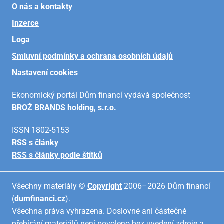
O nás a kontakty
Inzerce
Loga
Smluvní podmínky a ochrana osobních údajů
Nastavení cookies
Ekonomický portál Dům financí vydává společnost
BROŽ BRANDS holding, s.r.o.
ISSN 1802-5153
RSS s články
RSS s články podle štítků
Všechny materiály ©
Copyright
2006–2026 Dům financí
(
dumfinanci.cz
).
Všechna práva vyhrazena. Doslovné ani částečné
přebírání materiálů není povoleno bez uvedení zdroje a