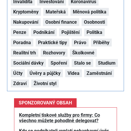
Invalidita
Investování
Koronavirus
Kryptoměny
Mateřská
Měnová politika
Nakupování
Osobní finance
Osobnosti
Penze
Podnikání
Pojištění
Politika
Poradna
Praktické tipy
Právo
Příběhy
Realitní trh
Rozhovory
Školkovné
Sociální dávky
Spoření
Stalo se
Studium
Účty
Úvěry a půjčky
Videa
Zaměstnání
Zdraví
Životní styl
SPONZOROVANÝ OBSAH
Kompletní tiskové služby pro firmy: Co
všechno můžete pohodlně delegovat?
Kdy se podnikateli vyplatí nebankovní úvěr