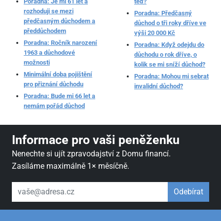
Poradna: Je mi 61 let a
teď?
rozhoduji se mezi
Poradna: Předčasný
předčasným důchodem a
důchod o tři roky dříve ve
předdůchodem
výši 20 000 Kč
Poradna: Ročník narození
Poradna: Když odejdu do
1963 a důchodové
důchodu o rok dříve, o
možnosti
kolik se mi sníží důchod?
Minimální doba pojištění
Poradna: Mohou mi sebrat
pro přiznání důchodu
invalidní důchod?
Poradna: Bude mi 66 let a
nemám pořád důchod
Informace pro vaši peněženku
Nenechte si ujít zpravodajství z Domu financí.
Zasíláme maximálně 1× měsíčně.
váš email
Odebírat