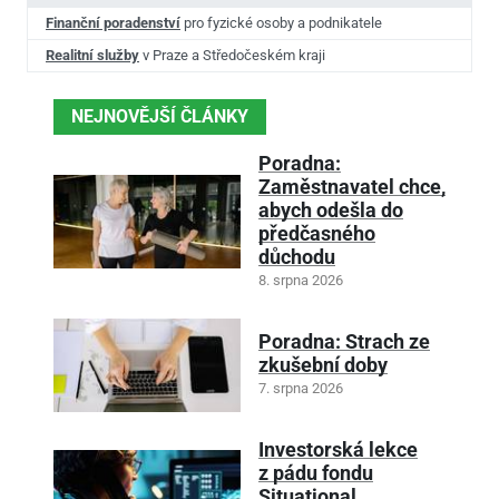
Finanční poradenství
pro fyzické osoby a podnikatele
Realitní služby
v Praze a Středočeském kraji
NEJNOVĚJŠÍ ČLÁNKY
Poradna:
Zaměstnavatel chce,
abych odešla do
předčasného
důchodu
8. srpna 2026
Poradna: Strach ze
zkušební doby
7. srpna 2026
Investorská lekce
z pádu fondu
Situational