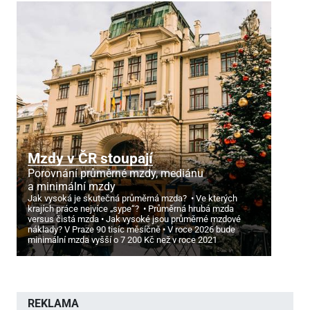
Mzdy v ČR stoupají
Porovnání průměrné mzdy, mediánu
a minimální mzdy
Jak vysoká je skutečná průměrná mzda?
Ve kterých
krajích práce nejvíce „sype“?
Průměrná hrubá mzda
versus čistá mzda
Jak vysoké jsou průměrné mzdové
náklady? V Praze 90 tisíc měsíčně
V roce 2026 bude
minimální mzda vyšší o 7
200 Kč než v roce 2021
REKLAMA