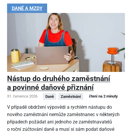
DANĚ A MZDY
Nástup do druhého zaměstnání
a povinné daňové přiznání
31. července 2026
čtení na 2 minuty
Daně
Zaměstnání
V případě obdržení výpovědi a rychlém nástupu do
nového zaměstnání nemůže zaměstnanec v některých
případech požádat ani jednoho ze zaměstnavatelů
o roční zúčtování daně a musí si sám podat daňové