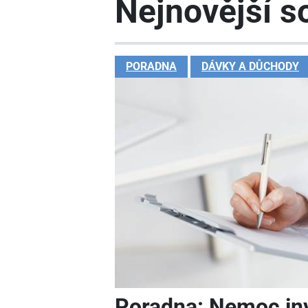
Nejnovější so
PORADNA
DÁVKY A DŮCHODY
Poradna: Nemoc in