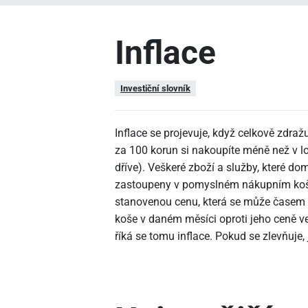
Inflace
Investiční slovník
Inflace se projevuje, když celkově zdraž
za 100 korun si nakoupíte méně než v 
dříve). Veškeré zboží a služby, které d
zastoupeny v pomyslném nákupním koši
stanovenou cenu, která se může časem m
koše v daném měsíci oproti jeho ceně ve
říká se tomu inflace. Pokud se zlevňuje, 