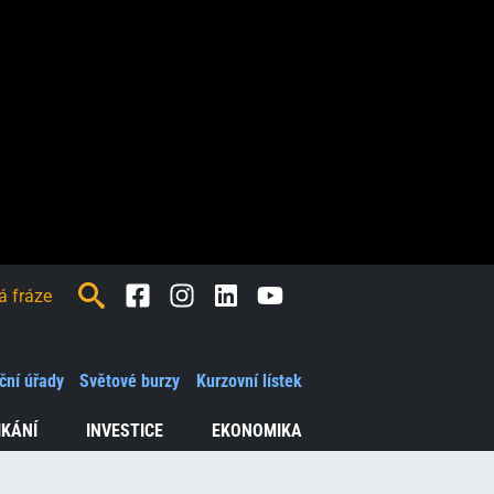
Facebook
Instagram
LinkedIn
Youtube
ční úřady
Světové burzy
Kurzovní lístek
IKÁNÍ
INVESTICE
EKONOMIKA