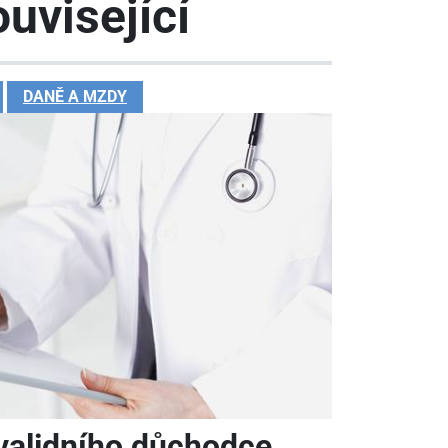
uvisející
DANĚ A MZDY
validního důchodce