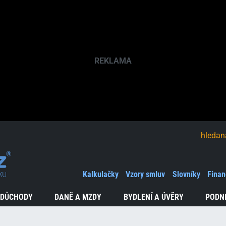
hledaná fráze
Kalkulačky
Vzory smluv
Slovníky
Finan
 DŮCHODY
DANĚ A MZDY
BYDLENÍ A ÚVĚRY
PODN