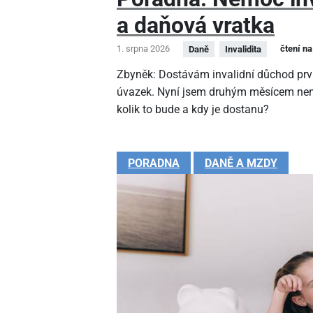
a daňová vratka
1. srpna 2026
čtení na
Daně
Invalidita
Zbyněk: Dostávám invalidní důchod prv
úvazek. Nyní jsem druhým měsícem nem
kolik to bude a kdy je dostanu?
PORADNA
DANĚ A MZDY