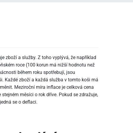
uje zboží a služby. Z toho vyplývá, že například
loňském roce (100 korun má nižší hodnotu než
omácnosti během roku spotřebují, jsou
. Každé zboží a každá služba v tomto koši má
ěnit. Meziroční míra inflace je celková cena
 stejném měsíci o rok dříve. Pokud se zdražuje,
jedná se o deflaci.