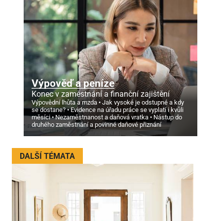
Výpověď a peníze
Konec v zaměstnání a finanční zajištění
Výpovědní lhůta a mzda
Jak vysoké je odstupné a kdy
se dostane?
Evidence na úřadu práce se vyplatí i kvůli
měsíci
Nezaměstnanost a daňová vratka
Nástup do
druhého zaměstnání a povinné daňové přiznání
DALŠÍ TÉMATA