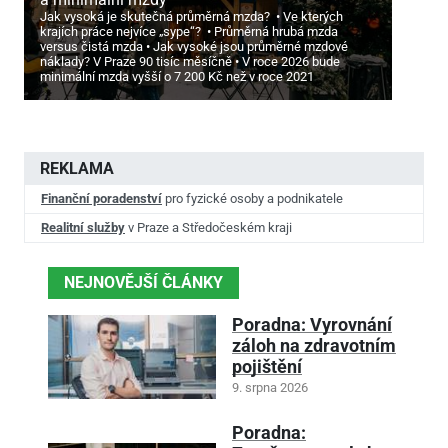
Jak vysoká je skutečná průměrná mzda?
Ve kterých
krajích práce nejvíce „sype“?
Průměrná hrubá mzda
versus čistá mzda
Jak vysoké jsou průměrné mzdové
náklady? V Praze 90 tisíc měsíčně
V roce 2026 bude
minimální mzda vyšší o 7
200 Kč než v roce 2021
REKLAMA
Finanční poradenství
pro fyzické osoby a podnikatele
Realitní služby
v Praze a Středočeském kraji
NEJNOVĚJŠÍ ČLÁNKY
Poradna: Vyrovnání
záloh na zdravotním
pojištění
9. srpna 2026
Poradna: