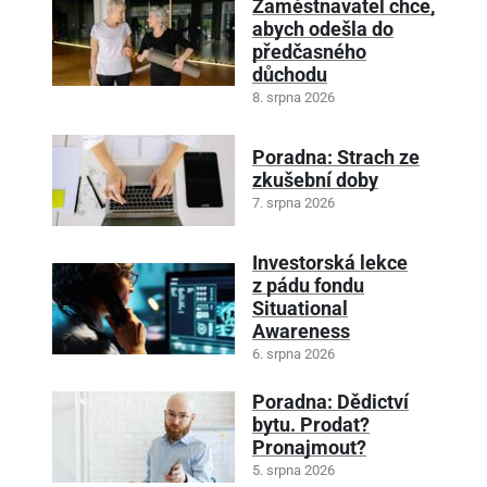
Zaměstnavatel chce,
abych odešla do
předčasného
důchodu
8. srpna 2026
Poradna: Strach ze
zkušební doby
7. srpna 2026
Investorská lekce
z pádu fondu
Situational
Awareness
6. srpna 2026
Poradna: Dědictví
bytu. Prodat?
Pronajmout?
5. srpna 2026