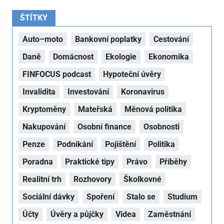
ŠTÍTKY
Auto–moto
Bankovní poplatky
Cestování
Daně
Domácnost
Ekologie
Ekonomika
FINFOCUS podcast
Hypoteční úvěry
Invalidita
Investování
Koronavirus
Kryptoměny
Mateřská
Měnová politika
Nakupování
Osobní finance
Osobnosti
Penze
Podnikání
Pojištění
Politika
Poradna
Praktické tipy
Právo
Příběhy
Realitní trh
Rozhovory
Školkovné
Sociální dávky
Spoření
Stalo se
Studium
Účty
Úvěry a půjčky
Videa
Zaměstnání