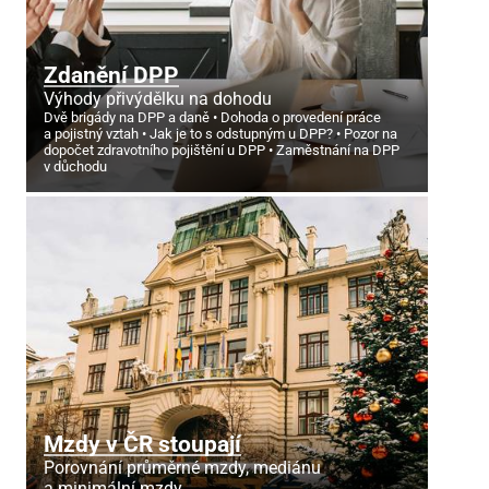
Zdanění DPP
Výhody přivýdělku na dohodu
Dvě brigády na DPP a daně
Dohoda o provedení práce
a pojistný vztah
Jak je to s odstupným u DPP?
Pozor na
dopočet zdravotního pojištění u DPP
Zaměstnání na DPP
v důchodu
Mzdy v ČR stoupají
Porovnání průměrné mzdy, mediánu
a minimální mzdy