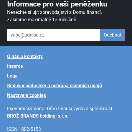
Informace pro vaši peněženku
Nenechte si ujít zpravodajství z Domu financí.
Zasíláme maximálně 1× měsíčně.
váš email
Odebírat
O nás a kontakty
Inzerce
Loga
Smluvní podmínky a ochrana osobních údajů
Nastavení cookies
Ekonomický portál Dům financí vydává společnost
BROŽ BRANDS holding, s.r.o.
ISSN 1802-5153