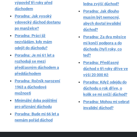
výpověď tři roky před
ledna zvýší důchod?
důchodem
Poradna: Jak dlouho
Poradna: Jak vysoký
musím být nemocný,
vdovecký důchod dostanu
abych dostal invalidní
po manželce?
důchod?
Poradna: Práci již
Poradna: Za dva měsíce
nezvládám, kdy mám
mi končí podpora a do
odejít do důchodu?
důchodu čtyři roky, co
Poradna: Je mi 61 let a
teď?
rozhoduji se mezi
Poradna: Předčasný
předčasným důchodem a
důchod o tři roky dříve ve
předdůchodem
výši 20 000 Kč
Poradna: Ročník narození
Poradna: Když odejdu do
1963 a důchodové
důchodu o rok dříve, o
možnosti
kolik se mi sníží důchod?
Minimální doba pojištění
Poradna: Mohou mi sebrat
pro přiznání důchodu
invalidní důchod?
Poradna: Bude mi 66 let a
nemám pořád důchod