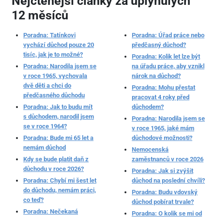
Nejčtenější články za uplynulých
12 měsíců
Poradna: Tatínkovi
Poradna: Úřad práce nebo
vychází důchod pouze 20
předčasný důchod?
tisíc, jak je to možné?
Poradna: Kolik let lze být
Poradna: Narodila jsem se
na úřadu práce, aby vznikl
v roce 1965, vychovala
nárok na důchod?
dvě děti a chci do
Poradna: Mohu přestat
předčasného důchodu
pracovat 4 roky před
Poradna: Jak to budu mít
důchodem?
s důchodem, narodil jsem
Poradna: Narodila jsem se
se v roce 1964?
v roce 1965, jaké mám
Poradna: Bude mi 65 let a
důchodové možnosti?
nemám důchod
Nemocenská
Kdy se bude platit daň z
zaměstnanců v roce 2026
důchodu v roce 2026?
Poradna: Jak si zvýšit
Poradna: Chybí mi šest let
důchod na poslední chvíli?
do důchodu, nemám práci,
Poradna: Budu vdovský
co teď?
důchod pobírat trvale?
Poradna: Nečekaná
Poradna: O kolik se mi od