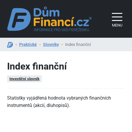
MENU
Praktické
Slovníky
Index finanční
Index finanční
Investiční slovník
Statistky vyjádřená hodnota vybraných finančních
instrumentů (akcií, dluhopisů).