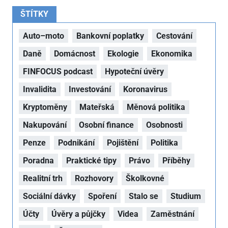
ŠTÍTKY
Auto–moto
Bankovní poplatky
Cestování
Daně
Domácnost
Ekologie
Ekonomika
FINFOCUS podcast
Hypoteční úvěry
Invalidita
Investování
Koronavirus
Kryptoměny
Mateřská
Měnová politika
Nakupování
Osobní finance
Osobnosti
Penze
Podnikání
Pojištění
Politika
Poradna
Praktické tipy
Právo
Příběhy
Realitní trh
Rozhovory
Školkovné
Sociální dávky
Spoření
Stalo se
Studium
Účty
Úvěry a půjčky
Videa
Zaměstnání