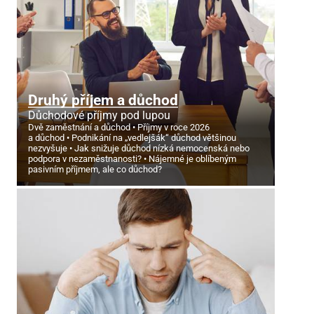
Druhý příjem a důchod
Důchodové příjmy pod lupou
Dvě zaměstnání a důchod
Příjmy v roce 2026
a důchod
Podnikání na „vedlejšák“ důchod většinou
nezvyšuje
Jak snižuje důchod nízká nemocenská nebo
podpora v nezaměstnanosti?
Nájemné je oblíbeným
pasivním příjmem, ale co důchod?