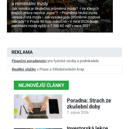
a minimální mzdy
Jak vysoká je skutečná průměrná mzda?
Ve kterých
krajích práce nejvíce „sype“?
Průměrná hrubá mzda
versus čistá mzda
Jak vysoké jsou průměrné mzdové
náklady? V Praze 90 tisíc měsíčně
V roce 2026 bude
minimální mzda vyšší o 7
200 Kč než v roce 2021
REKLAMA
Finanční poradenství
pro fyzické osoby a podnikatele
Realitní služby
v Praze a Středočeském kraji
NEJNOVĚJŠÍ ČLÁNKY
Poradna: Strach ze
zkušební doby
7. srpna 2026
Investorská lekce