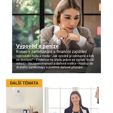
Výpověď a peníze
Konec v zaměstnání a finanční zajištění
Výpovědní lhůta a mzda
Jak vysoké je odstupné a kdy
se dostane?
Evidence na úřadu práce se vyplatí i kvůli
měsíci
Nezaměstnanost a daňová vratka
Nástup do
druhého zaměstnání a povinné daňové přiznání
DALŠÍ TÉMATA