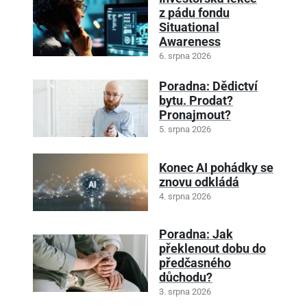
z pádu fondu
Situational
Awareness
6. srpna 2026
Poradna: Dědictví
bytu. Prodat?
Pronajmout?
5. srpna 2026
Konec AI pohádky se
znovu odkládá
4. srpna 2026
Poradna: Jak
překlenout dobu do
předčasného
důchodu?
3. srpna 2026