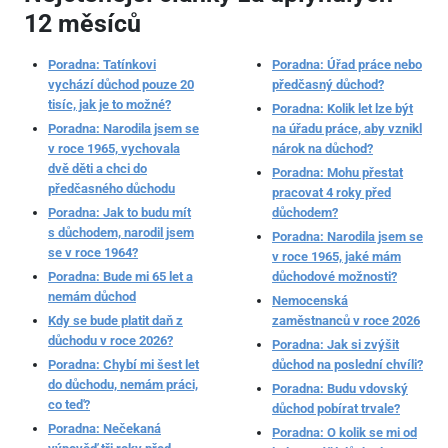
12 měsíců
Poradna: Tatínkovi
Poradna: Úřad práce nebo
vychází důchod pouze 20
předčasný důchod?
tisíc, jak je to možné?
Poradna: Kolik let lze být
Poradna: Narodila jsem se
na úřadu práce, aby vznikl
v roce 1965, vychovala
nárok na důchod?
dvě děti a chci do
Poradna: Mohu přestat
předčasného důchodu
pracovat 4 roky před
Poradna: Jak to budu mít
důchodem?
s důchodem, narodil jsem
Poradna: Narodila jsem se
se v roce 1964?
v roce 1965, jaké mám
Poradna: Bude mi 65 let a
důchodové možnosti?
nemám důchod
Nemocenská
Kdy se bude platit daň z
zaměstnanců v roce 2026
důchodu v roce 2026?
Poradna: Jak si zvýšit
Poradna: Chybí mi šest let
důchod na poslední chvíli?
do důchodu, nemám práci,
Poradna: Budu vdovský
co teď?
důchod pobírat trvale?
Poradna: Nečekaná
Poradna: O kolik se mi od