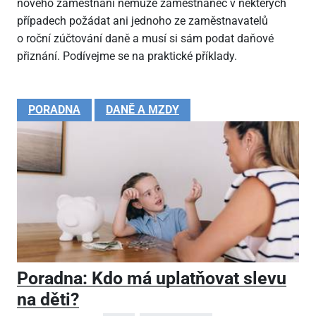
nového zaměstnání nemůže zaměstnanec v některých
případech požádat ani jednoho ze zaměstnavatelů
o roční zúčtování daně a musí si sám podat daňové
přiznání. Podívejme se na praktické příklady.
PORADNA
DANĚ A MZDY
Poradna: Kdo má uplatňovat slevu
na děti?