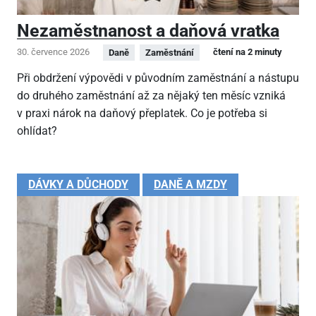
Nezaměstnanost a daňová vratka
30. července 2026
čtení na 2 minuty
Daně
Zaměstnání
Při obdržení výpovědi v původním zaměstnání a nástupu
do druhého zaměstnání až za nějaký ten měsíc vzniká
v praxi nárok na daňový přeplatek. Co je potřeba si
ohlídat?
DÁVKY A DŮCHODY
DANĚ A MZDY