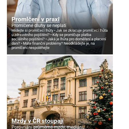
Promlčení v praxi
Promlčené dluhy se neplatí
Hlídejte si promlčecí lhůty
Jak se zkracuje promlčecí lhůta
u zdravotního pojištění?
Kdy se promlčuje platba
sociálního pojištění?
Jaká je lhůta pro doměření a placení
daní?
Máte finanční problémy? Neodkládejte je, na
promlčení nespoléhejte
Mzdy v ČR stoupají
Porovnání průměrné mzdy, mediánu