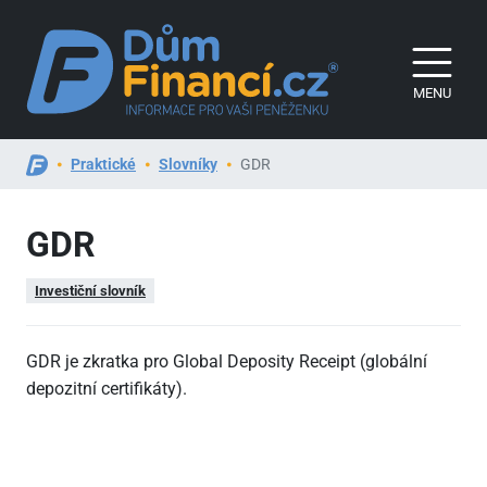
MENU
Praktické
Slovníky
GDR
GDR
Investiční slovník
GDR je zkratka pro Global Deposity Receipt (globální
depozitní certifikáty).