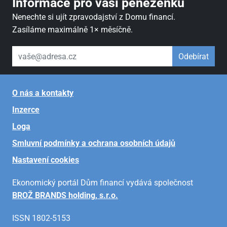
Informace pro vaši peněženku
Nenechte si ujít zpravodajství z Domu financí.
Zasíláme maximálně 1× měsíčně.
váš email
Odebírat
O nás a kontakty
Inzerce
Loga
Smluvní podmínky a ochrana osobních údajů
Nastavení cookies
Ekonomický portál Dům financí vydává společnost
BROŽ BRANDS holding, s.r.o.
ISSN 1802-5153