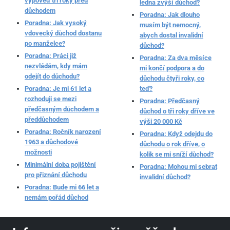
výpověď tři roky před
ledna zvýší důchod?
důchodem
Poradna: Jak dlouho
Poradna: Jak vysoký
musím být nemocný,
vdovecký důchod dostanu
abych dostal invalidní
po manželce?
důchod?
Poradna: Práci již
Poradna: Za dva měsíce
nezvládám, kdy mám
mi končí podpora a do
odejít do důchodu?
důchodu čtyři roky, co
Poradna: Je mi 61 let a
teď?
rozhoduji se mezi
Poradna: Předčasný
předčasným důchodem a
důchod o tři roky dříve ve
předdůchodem
výši 20 000 Kč
Poradna: Ročník narození
Poradna: Když odejdu do
1963 a důchodové
důchodu o rok dříve, o
možnosti
kolik se mi sníží důchod?
Minimální doba pojištění
Poradna: Mohou mi sebrat
pro přiznání důchodu
invalidní důchod?
Poradna: Bude mi 66 let a
nemám pořád důchod