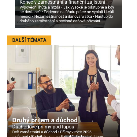
Konec v zaměstnání a finanční zajištění
Výpovědní lhůta a mzda
Jak vysoké je odstupné a kdy
se dostane?
Evidence na úřadu práce se vyplatí i kvůli
měsíci
Nezaměstnanost a daňová vratka
Nástup do
druhého zaměstnání a povinné daňové přiznání
DALŠÍ TÉMATA
Druhý příjem a důchod
Důchodové příjmy pod lupou
Dvě zaměstnání a důchod
Příjmy v roce 2026
a důchod
Podnikání na „vedlejšák“ důchod většinou