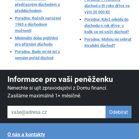
předčasným důchodem a
důchod o tři roky dříve ve
předdůchodem
výši 20 000 Kč
Poradna: Ročník narození
Poradna: Když odejdu do
1963 a důchodové
důchodu o rok dříve, o
možnosti
kolik se mi sníží důchod?
Minimální doba pojištění
Poradna: Mohou mi sebrat
pro přiznání důchodu
invalidní důchod?
Poradna: Bude mi 66 let a
nemám pořád důchod
Informace pro vaši peněženku
Nenechte si ujít zpravodajství z Domu financí.
Zasíláme maximálně 1× měsíčně.
váš email
Odebírat
O nás a kontakty