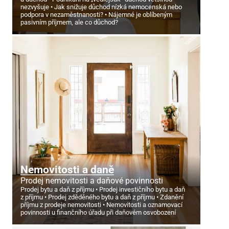
nezvyšuje
Jak snižuje důchod nízká nemocenská nebo
podpora v nezaměstnanosti?
Nájemné je oblíbeným
pasivním příjmem, ale co důchod?
Nemovitosti a daně
Prodej nemovitosti a daňové povinnosti
Prodej bytu a daň z příjmu
Prodej investičního bytu a daň
z příjmu
Prodej zděděného bytu a daň z příjmu
Zdanění
příjmu z prodeje nemovitosti
Nemovitosti a oznamovací
povinnosti u finančního úřadu při daňovém osvobození