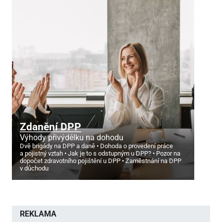
Zdanění DPP
Výhody přivýdělku na dohodu
Dvě brigády na DPP a daně
Dohoda o provedení práce
a pojistný vztah
Jak je to s odstupným u DPP?
Pozor na
dopočet zdravotního pojištění u DPP
Zaměstnání na DPP
v důchodu
REKLAMA