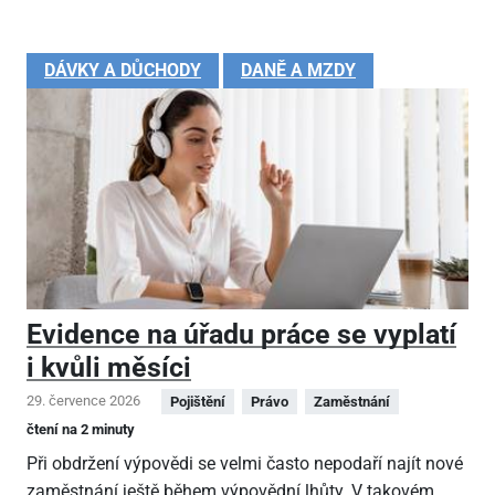
DÁVKY A DŮCHODY
DANĚ A MZDY
Evidence na úřadu práce se vyplatí
i kvůli měsíci
29. července 2026
Pojištění
Právo
Zaměstnání
čtení na 2 minuty
Při obdržení výpovědi se velmi často nepodaří najít nové
zaměstnání ještě během výpovědní lhůty. V takovém