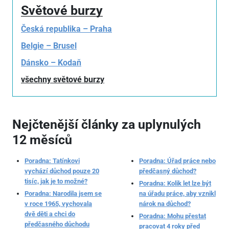
Světové burzy
Česká republika – Praha
Belgie – Brusel
Dánsko – Kodaň
všechny světové burzy
Nejčtenější články za uplynulých
12 měsíců
Poradna: Tatínkovi
Poradna: Úřad práce nebo
vychází důchod pouze 20
předčasný důchod?
tisíc, jak je to možné?
Poradna: Kolik let lze být
Poradna: Narodila jsem se
na úřadu práce, aby vznikl
v roce 1965, vychovala
nárok na důchod?
dvě děti a chci do
Poradna: Mohu přestat
předčasného důchodu
pracovat 4 roky před