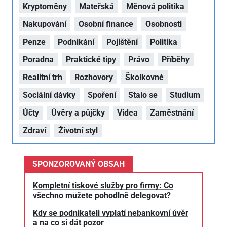
Kryptoměny
Mateřská
Měnová politika
Nakupování
Osobní finance
Osobnosti
Penze
Podnikání
Pojištění
Politika
Poradna
Praktické tipy
Právo
Příběhy
Realitní trh
Rozhovory
Školkovné
Sociální dávky
Spoření
Stalo se
Studium
Účty
Úvěry a půjčky
Videa
Zaměstnání
Zdraví
Životní styl
SPONZOROVANÝ OBSAH
Kompletní tiskové služby pro firmy: Co
všechno můžete pohodlně delegovat?
Kdy se podnikateli vyplatí nebankovní úvěr
a na co si dát pozor