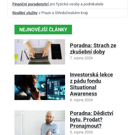
Finanční poradenství
pro fyzické osoby a podnikatele
Realitní služby
v Praze a Středočeském kraji
NEJNOVĚJŠÍ ČLÁNKY
Poradna: Strach ze
zkušební doby
7. srpna 2026
Investorská lekce
z pádu fondu
Situational
Awareness
6. srpna 2026
Poradna: Dědictví
bytu. Prodat?
Pronajmout?
5. srpna 2026