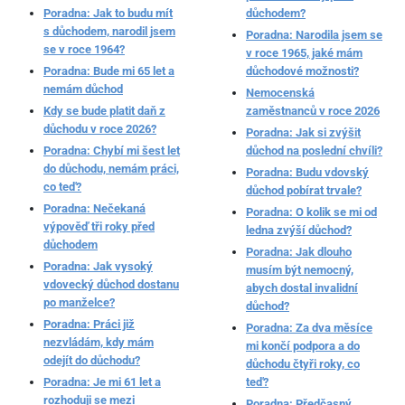
Poradna: Jak to budu mít
důchodem?
s důchodem, narodil jsem
Poradna: Narodila jsem se
se v roce 1964?
v roce 1965, jaké mám
Poradna: Bude mi 65 let a
důchodové možnosti?
nemám důchod
Nemocenská
Kdy se bude platit daň z
zaměstnanců v roce 2026
důchodu v roce 2026?
Poradna: Jak si zvýšit
Poradna: Chybí mi šest let
důchod na poslední chvíli?
do důchodu, nemám práci,
Poradna: Budu vdovský
co teď?
důchod pobírat trvale?
Poradna: Nečekaná
Poradna: O kolik se mi od
výpověď tři roky před
ledna zvýší důchod?
důchodem
Poradna: Jak dlouho
Poradna: Jak vysoký
musím být nemocný,
vdovecký důchod dostanu
abych dostal invalidní
po manželce?
důchod?
Poradna: Práci již
Poradna: Za dva měsíce
nezvládám, kdy mám
mi končí podpora a do
odejít do důchodu?
důchodu čtyři roky, co
Poradna: Je mi 61 let a
teď?
rozhoduji se mezi
Poradna: Předčasný