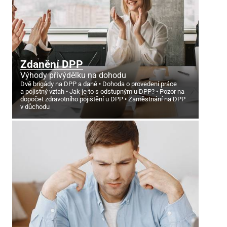
Zdanění DPP
Výhody přivýdělku na dohodu
Dvě brigády na DPP a daně
Dohoda o provedení práce
a pojistný vztah
Jak je to s odstupným u DPP?
Pozor na
dopočet zdravotního pojištění u DPP
Zaměstnání na DPP
v důchodu