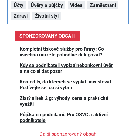
Účty
Úvěry a půjčky
Videa
Zaměstnání
Zdraví
Životní styl
SPONZOROVANÝ OBSAH
Kompletní tiskové služby pro firmy: Co
všechno můžete pohodlně delegovat?
Kdy se podnikateli vyplatí nebankovní úvěr
a na co si dát pozor
Komodity, do kterých se vyplatí investovat.
Podívejte se, co si vybrat
Zlatý slitek 2 g: výhody, cena a praktické
využití
Půjčka na podnikání: Pro OSVČ a aktivní
podnikatele
Další sponzorovaný obsah