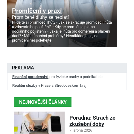
Promlčení v praxi
Promlčené dluhy se neplatí
Hlídejte si promlčecí lhůty
Jak se zkracuje promlčecí lhůta
u zdravotního pojištění?
Kdy se promlčuje platba
sociálního pojištění?
Jaká je lhůta pro doměření a placení
daní?
Máte finanční problémy? Neodkládejte je, na
promlčení nespoléhejte
REKLAMA
Finanční poradenství
pro fyzické osoby a podnikatele
Realitní služby
v Praze a Středočeském kraji
NEJNOVĚJŠÍ ČLÁNKY
Poradna: Strach ze
zkušební doby
7. srpna 2026