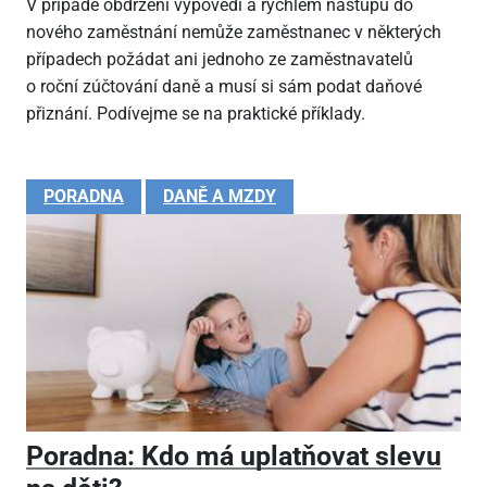
V případě obdržení výpovědi a rychlém nástupu do
nového zaměstnání nemůže zaměstnanec v některých
případech požádat ani jednoho ze zaměstnavatelů
o roční zúčtování daně a musí si sám podat daňové
přiznání. Podívejme se na praktické příklady.
PORADNA
DANĚ A MZDY
Poradna: Kdo má uplatňovat slevu