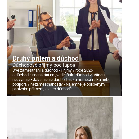
Druhý příjem a důchod
Důchodové příjmy pod lupou
Dvě zaměstnání a důchod
Příjmy v roce 2026
a důchod
Podnikání na „vedlejšák“ důchod většinou
nezvyšuje
Jak snižuje důchod nízká nemocenská nebo
podpora v nezaměstnanosti?
Nájemné je oblíbeným
pasivním příjmem, ale co důchod?