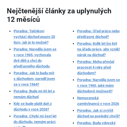
Nejčtenější články za uplynulých
12 měsíců
Poradna: Tatínkovi
Poradna: Úřad práce nebo
vychází důchod pouze 20
předčasný důchod?
tisíc, jak je to možné?
Poradna: Kolik let lze být
Poradna: Narodila jsem se
na úřadu práce, aby vznikl
v roce 1965, vychovala
nárok na důchod?
dvě děti a chci do
Poradna: Mohu přestat
předčasného důchodu
pracovat 4 roky před
Poradna: Jak to budu mít
důchodem?
s důchodem, narodil jsem
Poradna: Narodila jsem se
se v roce 1964?
v roce 1965, jaké mám
Poradna: Bude mi 65 let a
důchodové možnosti?
nemám důchod
Nemocenská
Kdy se bude platit daň z
zaměstnanců v roce 2026
důchodu v roce 2026?
Poradna: Jak si zvýšit
Poradna: Chybí mi šest let
důchod na poslední chvíli?
do důchodu, nemám práci,
Poradna: Budu vdovský