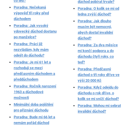
co teď?
důchod pobírat trvale?
Poradna: Nečekaná
Poradna: O kolik se mi od
výpověď tři roky před
ledna zvýší důchod?
důchodem
Poradna: Jak dlouho
Poradna: Jak vysoký
musím být nemocný,
vdovecký důchod dostanu
abych dostal invalidní
po manželce?
důchod?
Poradna: Práci již
Poradna: Za dva měsíce
nezvládám, kdy mám
mi končí podpora a do
odejít do důchodu?
důchodu čtyři roky, co
Poradna: Je mi 61 let a
teď?
rozhoduji se mezi
Poradna: Předčasný
předčasným důchodem a
důchod o tři roky dříve ve
předdůchodem
výši 20 000 Kč
Poradna: Ročník narození
Poradna: Když odejdu do
1963 a důchodové
důchodu o rok dříve, o
možnosti
kolik se mi sníží důchod?
Minimální doba pojištění
Poradna: Mohou mi sebrat
pro přiznání důchodu
invalidní důchod?
Poradna: Bude mi 66 let a
nemám pořád důchod