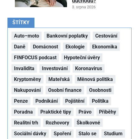
důchodu?
3. srpna 2026
ŠTÍTKY
Auto–moto
Bankovní poplatky
Cestování
Daně
Domácnost
Ekologie
Ekonomika
FINFOCUS podcast
Hypoteční úvěry
Invalidita
Investování
Koronavirus
Kryptoměny
Mateřská
Měnová politika
Nakupování
Osobní finance
Osobnosti
Penze
Podnikání
Pojištění
Politika
Poradna
Praktické tipy
Právo
Příběhy
Realitní trh
Rozhovory
Školkovné
Sociální dávky
Spoření
Stalo se
Studium