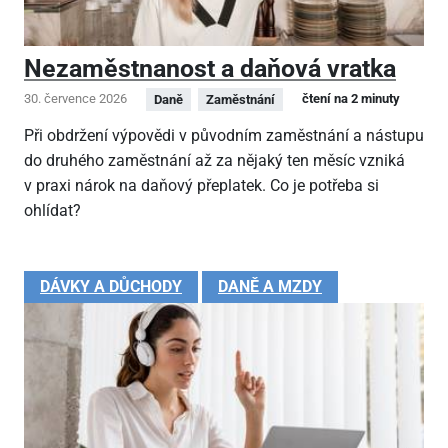
Nezaměstnanost a daňová vratka
30. července 2026
čtení na 2 minuty
Daně
Zaměstnání
Při obdržení výpovědi v původním zaměstnání a nástupu
do druhého zaměstnání až za nějaký ten měsíc vzniká
v praxi nárok na daňový přeplatek. Co je potřeba si
ohlídat?
DÁVKY A DŮCHODY
DANĚ A MZDY