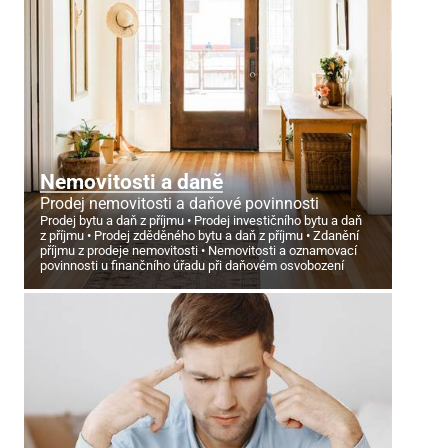
Nemovitosti a daně
Prodej nemovitosti a daňové povinnosti
Prodej bytu a daň z příjmu
Prodej investičního bytu a daň
z příjmu
Prodej zděděného bytu a daň z příjmu
Zdanění
příjmu z prodeje nemovitosti
Nemovitosti a oznamovací
povinnosti u finančního úřadu při daňovém osvobození