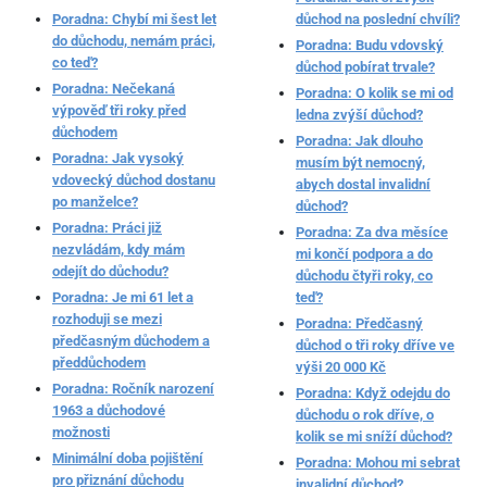
Poradna: Chybí mi šest let
důchod na poslední chvíli?
do důchodu, nemám práci,
Poradna: Budu vdovský
co teď?
důchod pobírat trvale?
Poradna: Nečekaná
Poradna: O kolik se mi od
výpověď tři roky před
ledna zvýší důchod?
důchodem
Poradna: Jak dlouho
Poradna: Jak vysoký
musím být nemocný,
vdovecký důchod dostanu
abych dostal invalidní
po manželce?
důchod?
Poradna: Práci již
Poradna: Za dva měsíce
nezvládám, kdy mám
mi končí podpora a do
odejít do důchodu?
důchodu čtyři roky, co
Poradna: Je mi 61 let a
teď?
rozhoduji se mezi
Poradna: Předčasný
předčasným důchodem a
důchod o tři roky dříve ve
předdůchodem
výši 20 000 Kč
Poradna: Ročník narození
Poradna: Když odejdu do
1963 a důchodové
důchodu o rok dříve, o
možnosti
kolik se mi sníží důchod?
Minimální doba pojištění
Poradna: Mohou mi sebrat
pro přiznání důchodu
invalidní důchod?