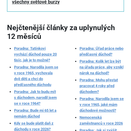
všechny světové burzy
Nejčtenější články za uplynulých
12 měsíců
Poradna: Tatínkovi
Poradna: Úřad práce nebo
vychází důchod pouze 20
předčasný důchod?
tisíc, jak je to možné?
Poradna: Kolik let lze být
Poradna: Narodila jsem se
na úřadu práce, aby vznikl
v roce 1965, vychovala
nárok na důchod?
dvě děti a chci do
Poradna: Mohu přestat
předčasného důchodu
pracovat 4 roky před
Poradna: Jak to budu mít
důchodem?
s důchodem, narodil jsem
Poradna: Narodila jsem se
se v roce 1964?
v roce 1965, jaké mám
Poradna: Bude mi 65 let a
důchodové možnosti?
nemám důchod
Nemocenská
Kdy se bude platit daň z
zaměstnanců v roce 2026
důchodu v roce 2026?
Poradna: Jak si zvýšit