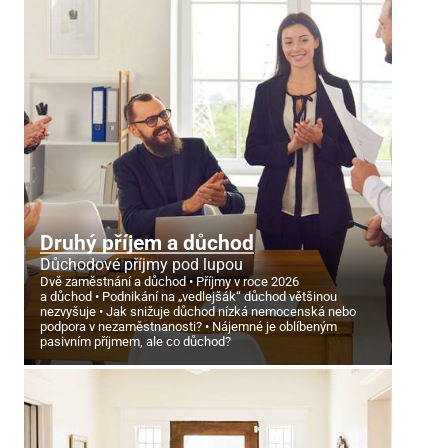
Druhý příjem a důchod
Důchodové příjmy pod lupou
Dvě zaměstnání a důchod
Příjmy v roce 2026
a důchod
Podnikání na „vedlejšák“ důchod většinou
nezvyšuje
Jak snižuje důchod nízká nemocenská nebo
podpora v nezaměstnanosti?
Nájemné je oblíbeným
pasivním příjmem, ale co důchod?