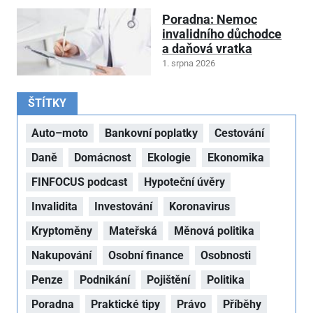
Poradna: Nemoc
invalidního důchodce
a daňová vratka
1. srpna 2026
ŠTÍTKY
Auto–moto
Bankovní poplatky
Cestování
Daně
Domácnost
Ekologie
Ekonomika
FINFOCUS podcast
Hypoteční úvěry
Invalidita
Investování
Koronavirus
Kryptoměny
Mateřská
Měnová politika
Nakupování
Osobní finance
Osobnosti
Penze
Podnikání
Pojištění
Politika
Poradna
Praktické tipy
Právo
Příběhy