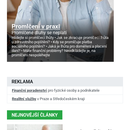
Promlčení v praxi
Promlčené dluhy se neplatí
Hlídejte si promlčecí lhůty
Jak se zkracuje promlčecí lhůta
u zdravotního pojištění?
Kdy se promlčuje platba
sociálního pojištění?
Jaká je lhůta pro doměření a placení
daní?
Máte finanční problémy? Neodkládejte je, na
promlčení nespoléhejte
REKLAMA
Finanční poradenství
pro fyzické osoby a podnikatele
Realitní služby
v Praze a Středočeském kraji
NEJNOVĚJŠÍ ČLÁNKY