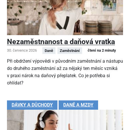
Nezaměstnanost a daňová vratka
30. července 2026
čtení na 2 minuty
Daně
Zaměstnání
Při obdržení výpovědi v původním zaměstnání a nástupu
do druhého zaměstnání až za nějaký ten měsíc vzniká
v praxi nárok na daňový přeplatek. Co je potřeba si
ohlídat?
DÁVKY A DŮCHODY
DANĚ A MZDY