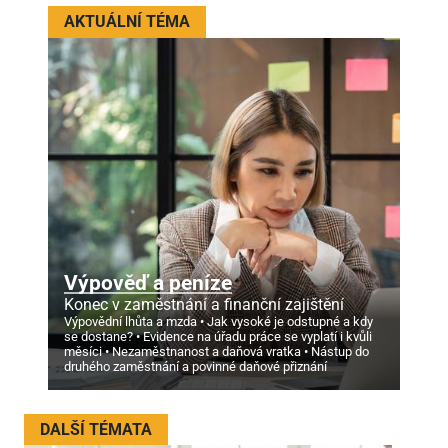
AKTUÁLNÍ TÉMA
Výpověď a peníze
Konec v zaměstnání a finanční zajištění
Výpovědní lhůta a mzda
Jak vysoké je odstupné a kdy
se dostane?
Evidence na úřadu práce se vyplatí i kvůli
měsíci
Nezaměstnanost a daňová vratka
Nástup do
druhého zaměstnání a povinné daňové přiznání
DALŠÍ TÉMATA