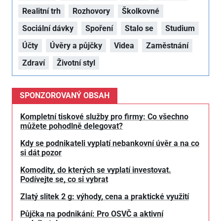
Realitní trh
Rozhovory
Školkovné
Sociální dávky
Spoření
Stalo se
Studium
Účty
Úvěry a půjčky
Videa
Zaměstnání
Zdraví
Životní styl
SPONZOROVANÝ OBSAH
Kompletní tiskové služby pro firmy: Co všechno
můžete pohodlně delegovat?
Kdy se podnikateli vyplatí nebankovní úvěr a na co
si dát pozor
Komodity, do kterých se vyplatí investovat.
Podívejte se, co si vybrat
Zlatý slitek 2 g: výhody, cena a praktické využití
Půjčka na podnikání: Pro OSVČ a aktivní