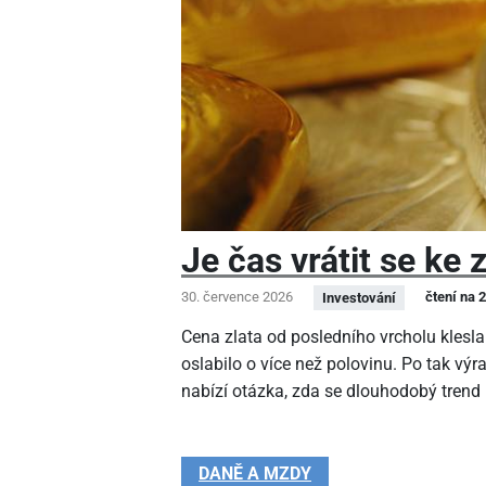
Je čas vrátit se ke 
30. července 2026
čtení na 
Investování
Cena zlata od posledního vrcholu klesla
oslabilo o více než polovinu. Po tak v
nabízí otázka, zda se dlouhodobý trend
DANĚ A MZDY