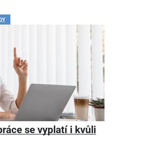
DY
áce se vyplatí i kvůli