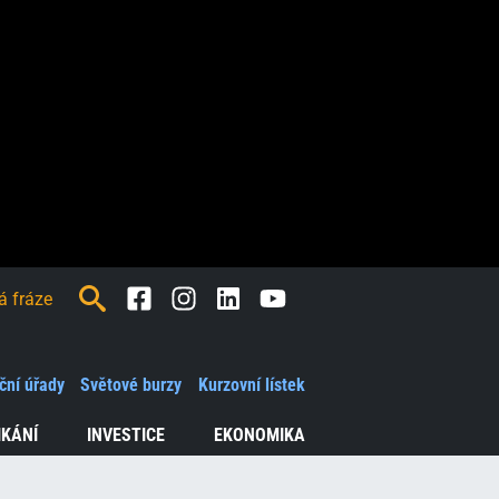
Facebook
Instagram
LinkedIn
Youtube
ční úřady
Světové burzy
Kurzovní lístek
IKÁNÍ
INVESTICE
EKONOMIKA