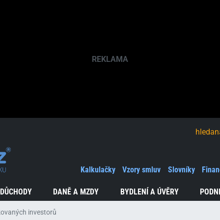
hledaná fráze
Kalkulačky
Vzory smluv
Slovníky
Finan
 DŮCHODY
DANĚ A MZDY
BYDLENÍ A ÚVĚRY
PODN
kovaných investorů