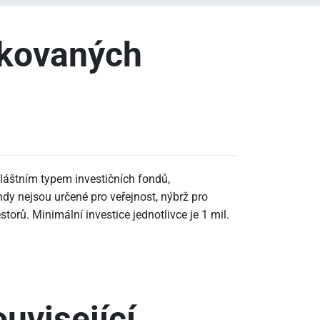
ikovaných
vláštním typem investičních fondů,
ndy nejsou určené pro veřejnost, nýbrž pro
torů. Minimální investice jednotlivce je 1 mil.
uvisející