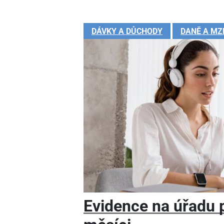
DÁVKY A DŮCHODY
DANĚ A MZ
Evidence na úřadu pr