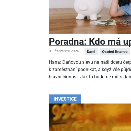
Poradna: Kdo má up
31. července 2026
Daně
Osobní finance
Hana: Daňovou slevu na naši dceru čer
k zaměstnání podnikat, a když vše půjde
hlavní činnost. Jak to budeme mít s da
INVESTICE