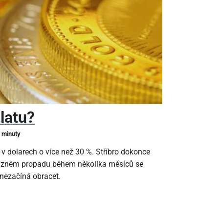
zlatu?
2 minuty
 v dolarech o více než 30 %. Stříbro dokonce
ýrazném propadu během několika měsíců se
 nezačíná obracet.