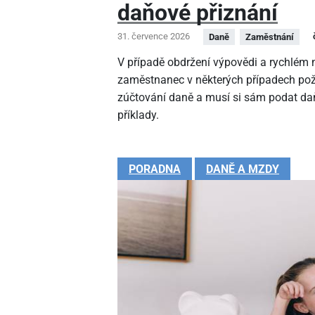
daňové přiznání
31. července 2026
Daně
Zaměstnání
V případě obdržení výpovědi a rychlé
zaměstnanec v některých případech pož
zúčtování daně a musí si sám podat daň
příklady.
PORADNA
DANĚ A MZDY