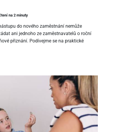
čtení na 2 minuty
m nástupu do nového zaměstnání nemůže
ádat ani jednoho ze zaměstnavatelů o roční
ové přiznání. Podívejme se na praktické