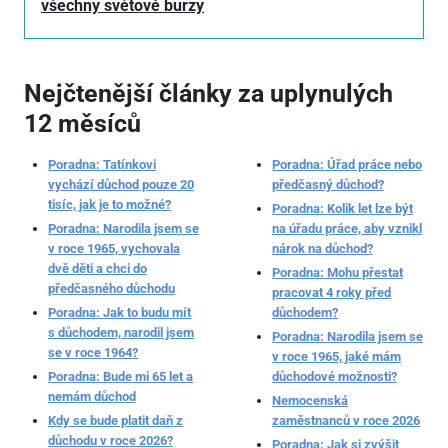
všechny světové burzy
Nejčtenější články za uplynulých
12 měsíců
Poradna: Tatínkovi
Poradna: Úřad práce nebo
vychází důchod pouze 20
předčasný důchod?
tisíc, jak je to možné?
Poradna: Kolik let lze být
Poradna: Narodila jsem se
na úřadu práce, aby vznikl
v roce 1965, vychovala
nárok na důchod?
dvě děti a chci do
Poradna: Mohu přestat
předčasného důchodu
pracovat 4 roky před
Poradna: Jak to budu mít
důchodem?
s důchodem, narodil jsem
Poradna: Narodila jsem se
se v roce 1964?
v roce 1965, jaké mám
Poradna: Bude mi 65 let a
důchodové možnosti?
nemám důchod
Nemocenská
Kdy se bude platit daň z
zaměstnanců v roce 2026
důchodu v roce 2026?
Poradna: Jak si zvýšit