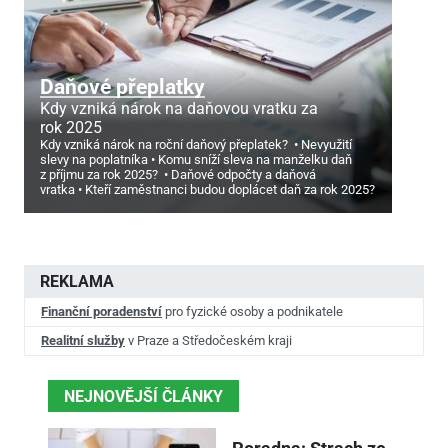
Daňové přeplatky
Kdy vzniká nárok na daňovou vratku za
rok 2025
Kdy vzniká nárok na roční daňový přeplatek?
Nevyužití
slevy na poplatníka
Komu sníží sleva na manželku daň
z příjmu za rok 2025?
Daňové odpočty a daňová
vratka
Kteří zaměstnanci budou doplácet daň za rok 2025?
REKLAMA
Finanční poradenství
pro fyzické osoby a podnikatele
Realitní služby
v Praze a Středočeském kraji
NEJNOVĚJŠÍ ČLÁNKY