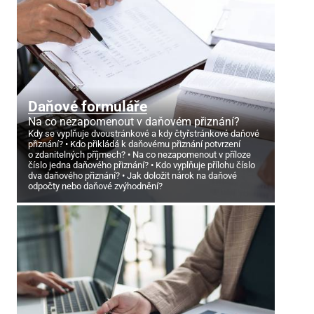
Daňové formuláře
Na co nezapomenout v daňovém přiznání?
Kdy se vyplňuje dvoustránkové a kdy čtyřstránkové daňové
přiznání?
Kdo přikládá k daňovému přiznání potvrzení
o zdanitelných příjmech?
Na co nezapomenout v příloze
číslo jedna daňového přiznání?
Kdo vyplňuje přílohu číslo
dva daňového přiznání?
Jak doložit nárok na daňové
odpočty nebo daňové zvýhodnění?