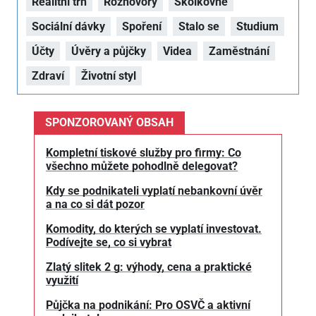
Realitní trh
Rozhovory
Školkovné
Sociální dávky
Spoření
Stalo se
Studium
Účty
Úvěry a půjčky
Videa
Zaměstnání
Zdraví
Životní styl
SPONZOROVANÝ OBSAH
Kompletní tiskové služby pro firmy: Co
všechno můžete pohodlně delegovat?
Kdy se podnikateli vyplatí nebankovní úvěr
a na co si dát pozor
Komodity, do kterých se vyplatí investovat.
Podívejte se, co si vybrat
Zlatý slitek 2 g: výhody, cena a praktické
využití
Půjčka na podnikání: Pro OSVČ a aktivní