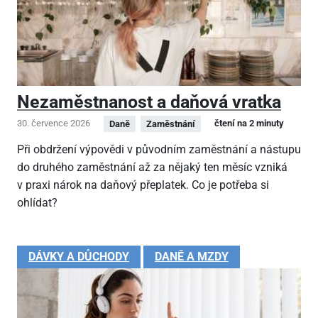
Nezaměstnanost a daňová vratka
30. července 2026
čtení na 2 minuty
Daně
Zaměstnání
Při obdržení výpovědi v původním zaměstnání a nástupu
do druhého zaměstnání až za nějaký ten měsíc vzniká
v praxi nárok na daňový přeplatek. Co je potřeba si
ohlídat?
DÁVKY A DŮCHODY
DANĚ A MZDY