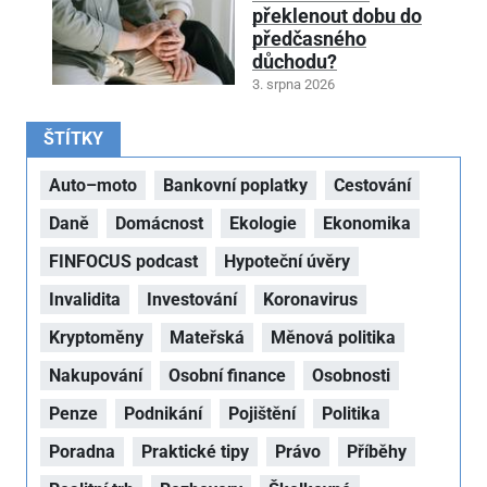
překlenout dobu do
předčasného
důchodu?
3. srpna 2026
ŠTÍTKY
Auto–moto
Bankovní poplatky
Cestování
Daně
Domácnost
Ekologie
Ekonomika
FINFOCUS podcast
Hypoteční úvěry
Invalidita
Investování
Koronavirus
Kryptoměny
Mateřská
Měnová politika
Nakupování
Osobní finance
Osobnosti
Penze
Podnikání
Pojištění
Politika
Poradna
Praktické tipy
Právo
Příběhy