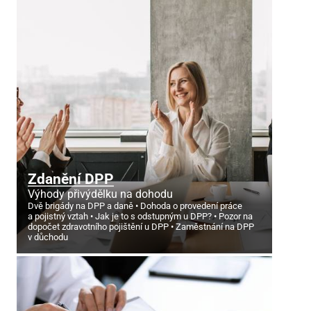
Zdanění DPP
Výhody přivýdělku na dohodu
Dvě brigády na DPP a daně
Dohoda o provedení práce
a pojistný vztah
Jak je to s odstupným u DPP?
Pozor na
dopočet zdravotního pojištění u DPP
Zaměstnání na DPP
v důchodu