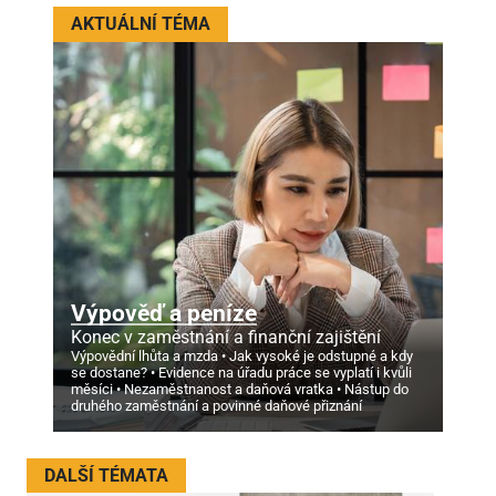
AKTUÁLNÍ TÉMA
Výpověď a peníze
Konec v zaměstnání a finanční zajištění
Výpovědní lhůta a mzda
Jak vysoké je odstupné a kdy
se dostane?
Evidence na úřadu práce se vyplatí i kvůli
měsíci
Nezaměstnanost a daňová vratka
Nástup do
druhého zaměstnání a povinné daňové přiznání
DALŠÍ TÉMATA