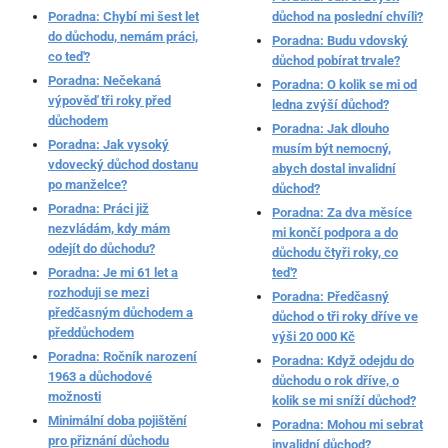
Poradna: Chybí mi šest let
důchod na poslední chvíli?
do důchodu, nemám práci,
Poradna: Budu vdovský
co teď?
důchod pobírat trvale?
Poradna: Nečekaná
Poradna: O kolik se mi od
výpověď tři roky před
ledna zvýší důchod?
důchodem
Poradna: Jak dlouho
Poradna: Jak vysoký
musím být nemocný,
vdovecký důchod dostanu
abych dostal invalidní
po manželce?
důchod?
Poradna: Práci již
Poradna: Za dva měsíce
nezvládám, kdy mám
mi končí podpora a do
odejít do důchodu?
důchodu čtyři roky, co
Poradna: Je mi 61 let a
teď?
rozhoduji se mezi
Poradna: Předčasný
předčasným důchodem a
důchod o tři roky dříve ve
předdůchodem
výši 20 000 Kč
Poradna: Ročník narození
Poradna: Když odejdu do
1963 a důchodové
důchodu o rok dříve, o
možnosti
kolik se mi sníží důchod?
Minimální doba pojištění
Poradna: Mohou mi sebrat
pro přiznání důchodu
invalidní důchod?