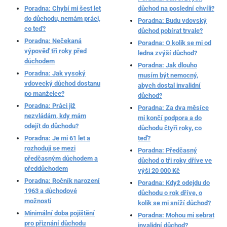
Poradna: Chybí mi šest let
důchod na poslední chvíli?
do důchodu, nemám práci,
Poradna: Budu vdovský
co teď?
důchod pobírat trvale?
Poradna: Nečekaná
Poradna: O kolik se mi od
výpověď tři roky před
ledna zvýší důchod?
důchodem
Poradna: Jak dlouho
Poradna: Jak vysoký
musím být nemocný,
vdovecký důchod dostanu
abych dostal invalidní
po manželce?
důchod?
Poradna: Práci již
Poradna: Za dva měsíce
nezvládám, kdy mám
mi končí podpora a do
odejít do důchodu?
důchodu čtyři roky, co
Poradna: Je mi 61 let a
teď?
rozhoduji se mezi
Poradna: Předčasný
předčasným důchodem a
důchod o tři roky dříve ve
předdůchodem
výši 20 000 Kč
Poradna: Ročník narození
Poradna: Když odejdu do
1963 a důchodové
důchodu o rok dříve, o
možnosti
kolik se mi sníží důchod?
Minimální doba pojištění
Poradna: Mohou mi sebrat
pro přiznání důchodu
invalidní důchod?