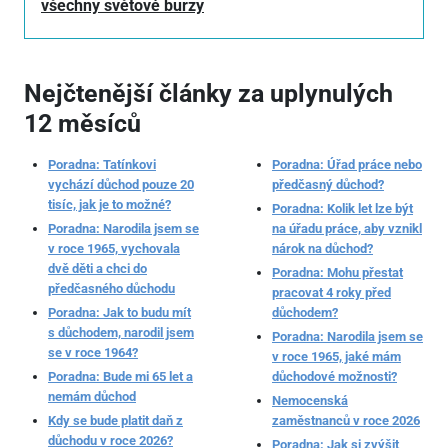
všechny světové burzy
Nejčtenější články za uplynulých
12 měsíců
Poradna: Tatínkovi
Poradna: Úřad práce nebo
vychází důchod pouze 20
předčasný důchod?
tisíc, jak je to možné?
Poradna: Kolik let lze být
Poradna: Narodila jsem se
na úřadu práce, aby vznikl
v roce 1965, vychovala
nárok na důchod?
dvě děti a chci do
Poradna: Mohu přestat
předčasného důchodu
pracovat 4 roky před
Poradna: Jak to budu mít
důchodem?
s důchodem, narodil jsem
Poradna: Narodila jsem se
se v roce 1964?
v roce 1965, jaké mám
Poradna: Bude mi 65 let a
důchodové možnosti?
nemám důchod
Nemocenská
Kdy se bude platit daň z
zaměstnanců v roce 2026
důchodu v roce 2026?
Poradna: Jak si zvýšit