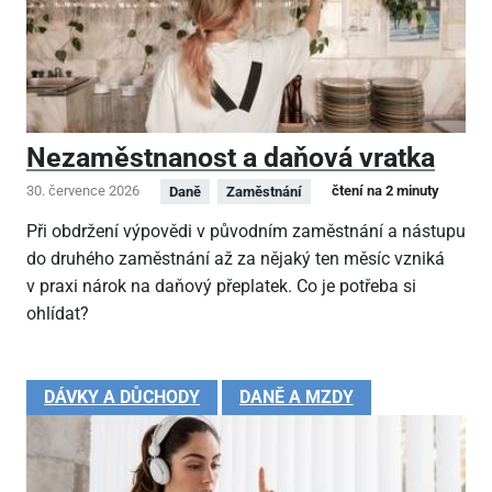
Nezaměstnanost a daňová vratka
30. července 2026
čtení na 2 minuty
Daně
Zaměstnání
Při obdržení výpovědi v původním zaměstnání a nástupu
do druhého zaměstnání až za nějaký ten měsíc vzniká
v praxi nárok na daňový přeplatek. Co je potřeba si
ohlídat?
DÁVKY A DŮCHODY
DANĚ A MZDY