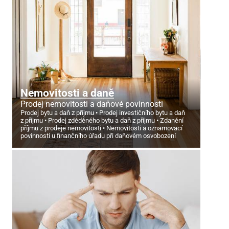
Nemovitosti a daně
Prodej nemovitosti a daňové povinnosti
Prodej bytu a daň z příjmu
Prodej investičního bytu a daň
z příjmu
Prodej zděděného bytu a daň z příjmu
Zdanění
příjmu z prodeje nemovitosti
Nemovitosti a oznamovací
povinnosti u finančního úřadu při daňovém osvobození