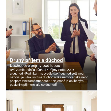
Druhý příjem a důchod
Důchodové příjmy pod lupou
Dvě zaměstnání a důchod
Příjmy v roce 2026
a důchod
Podnikání na „vedlejšák“ důchod většinou
nezvyšuje
Jak snižuje důchod nízká nemocenská nebo
podpora v nezaměstnanosti?
Nájemné je oblíbeným
pasivním příjmem, ale co důchod?