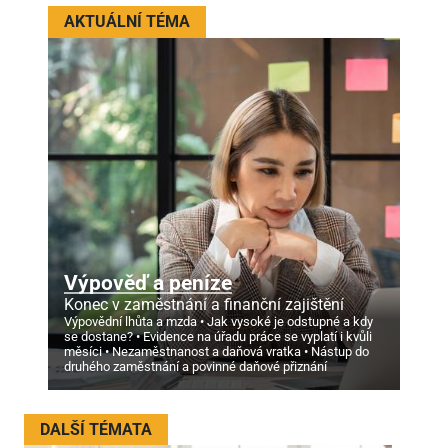
AKTUÁLNÍ TÉMA
Výpověď a peníze
Konec v zaměstnání a finanční zajištění
Výpovědní lhůta a mzda
Jak vysoké je odstupné a kdy
se dostane?
Evidence na úřadu práce se vyplatí i kvůli
měsíci
Nezaměstnanost a daňová vratka
Nástup do
druhého zaměstnání a povinné daňové přiznání
DALŠÍ TÉMATA