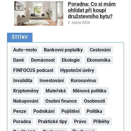
Poradna: Co si mám
ohlídat při koupi
družstevního bytu?
2. srpna 2026
ŠTÍTKY
Auto–moto
Bankovní poplatky
Cestování
Daně
Domácnost
Ekologie
Ekonomika
FINFOCUS podcast
Hypoteční úvěry
Invalidita
Investování
Koronavirus
Kryptoměny
Mateřská
Měnová politika
Nakupování
Osobní finance
Osobnosti
Penze
Podnikání
Pojištění
Politika
Poradna
Praktické tipy
Právo
Příběhy