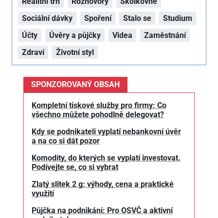
Realitní trh
Rozhovory
Školkovné
Sociální dávky
Spoření
Stalo se
Studium
Účty
Úvěry a půjčky
Videa
Zaměstnání
Zdraví
Životní styl
SPONZOROVANÝ OBSAH
Kompletní tiskové služby pro firmy: Co
všechno můžete pohodlně delegovat?
Kdy se podnikateli vyplatí nebankovní úvěr
a na co si dát pozor
Komodity, do kterých se vyplatí investovat.
Podívejte se, co si vybrat
Zlatý slitek 2 g: výhody, cena a praktické
využití
Půjčka na podnikání: Pro OSVČ a aktivní