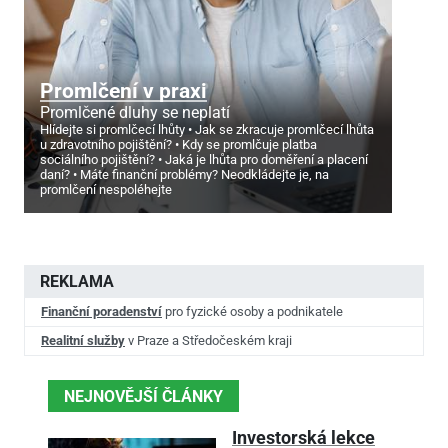
Promlčení v praxi
Promlčené dluhy se neplatí
Hlídejte si promlčecí lhůty
Jak se zkracuje promlčecí lhůta
u zdravotního pojištění?
Kdy se promlčuje platba
sociálního pojištění?
Jaká je lhůta pro doměření a placení
daní?
Máte finanční problémy? Neodkládejte je, na
promlčení nespoléhejte
REKLAMA
Finanční poradenství
pro fyzické osoby a podnikatele
Realitní služby
v Praze a Středočeském kraji
NEJNOVĚJŠÍ ČLÁNKY
Investorská lekce