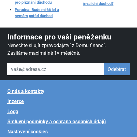
pro přiznání důchodu
invalidní důchod?
Poradna: Bude mi 66 let a
nemám pořád důchod
Informace pro vaši peněženku
Nenechte si ujít zpravodajství z Domu financí.
Zasíláme maximálně 1× měsíčně.
váš email
Odebírat
O nás a kontakty
Inzerce
Loga
Smluvní podmínky a ochrana osobních údajů
Nastavení cookies