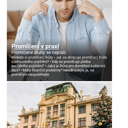
Promlčení v praxi
Promlčené dluhy se neplatí
Hlídejte si promlčecí lhůty
Jak se zkracuje promlčecí lhůta
u zdravotního pojištění?
Kdy se promlčuje platba
sociálního pojištění?
Jaká je lhůta pro doměření a placení
daní?
Máte finanční problémy? Neodkládejte je, na
promlčení nespoléhejte