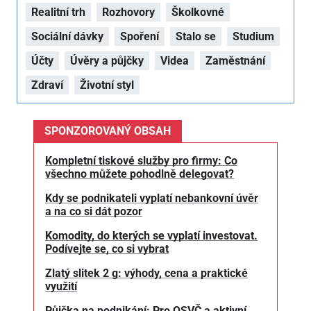
Realitní trh
Rozhovory
Školkovné
Sociální dávky
Spoření
Stalo se
Studium
Účty
Úvěry a půjčky
Videa
Zaměstnání
Zdraví
Životní styl
SPONZOROVANÝ OBSAH
Kompletní tiskové služby pro firmy: Co
všechno můžete pohodlně delegovat?
Kdy se podnikateli vyplatí nebankovní úvěr
a na co si dát pozor
Komodity, do kterých se vyplatí investovat.
Podívejte se, co si vybrat
Zlatý slitek 2 g: výhody, cena a praktické
využití
Půjčka na podnikání: Pro OSVČ a aktivní