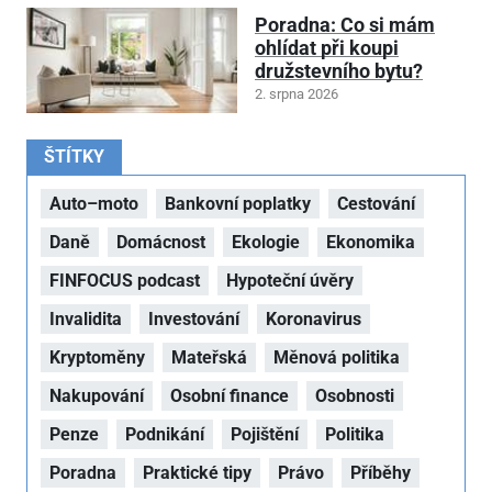
Poradna: Co si mám
ohlídat při koupi
družstevního bytu?
2. srpna 2026
ŠTÍTKY
Auto–moto
Bankovní poplatky
Cestování
Daně
Domácnost
Ekologie
Ekonomika
FINFOCUS podcast
Hypoteční úvěry
Invalidita
Investování
Koronavirus
Kryptoměny
Mateřská
Měnová politika
Nakupování
Osobní finance
Osobnosti
Penze
Podnikání
Pojištění
Politika
Poradna
Praktické tipy
Právo
Příběhy