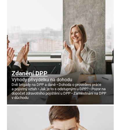
Zdanění DPP
Výhody přivýdělku na dohodu
Dvě brigády na DPP a daně
Dohoda o provedení práce
a pojistný vztah
Jak je to s odstupným u DPP?
Pozor na
dopočet zdravotního pojištění u DPP
Zaměstnání na DPP
v důchodu