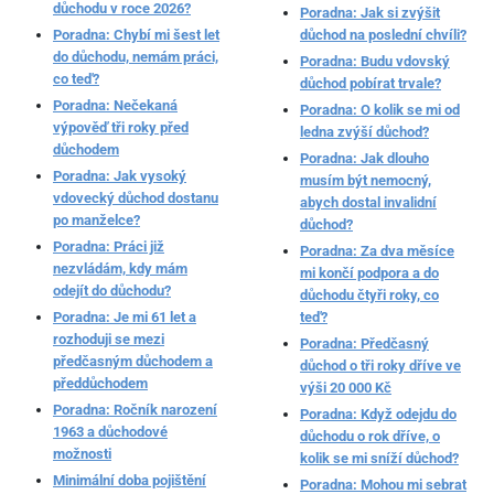
důchodu v roce 2026?
Poradna: Jak si zvýšit
Poradna: Chybí mi šest let
důchod na poslední chvíli?
do důchodu, nemám práci,
Poradna: Budu vdovský
co teď?
důchod pobírat trvale?
Poradna: Nečekaná
Poradna: O kolik se mi od
výpověď tři roky před
ledna zvýší důchod?
důchodem
Poradna: Jak dlouho
Poradna: Jak vysoký
musím být nemocný,
vdovecký důchod dostanu
abych dostal invalidní
po manželce?
důchod?
Poradna: Práci již
Poradna: Za dva měsíce
nezvládám, kdy mám
mi končí podpora a do
odejít do důchodu?
důchodu čtyři roky, co
Poradna: Je mi 61 let a
teď?
rozhoduji se mezi
Poradna: Předčasný
předčasným důchodem a
důchod o tři roky dříve ve
předdůchodem
výši 20 000 Kč
Poradna: Ročník narození
Poradna: Když odejdu do
1963 a důchodové
důchodu o rok dříve, o
možnosti
kolik se mi sníží důchod?
Minimální doba pojištění
Poradna: Mohou mi sebrat