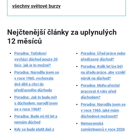
všechny světové burzy
Nejčtenější články za uplynulých
12 měsíců
Poradna: Tatínkovi
Poradna: Úřad práce nebo
vychází důchod pouze 20
předčasný důchod?
tisíc, jak je to možné?
Poradna: Kolik let lze být
Poradna: Narodila jsem se
na úřadu práce, aby vznikl
v roce 1965, vychovala
nárok na důchod?
dvě děti a chci do
Poradna: Mohu přestat
předčasného důchodu
pracovat 4 roky před
Poradna: Jak to budu mít
důchodem?
s důchodem, narodil jsem
Poradna: Narodila jsem se
se v roce 1964?
v roce 1965, jaké mám
Poradna: Bude mi 65 let a
důchodové možnosti?
nemám důchod
Nemocenská
Kdy se bude platit daň z
zaměstnanců v roce 2026