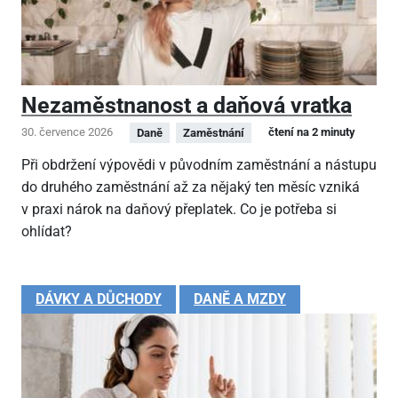
Nezaměstnanost a daňová vratka
30. července 2026
čtení na 2 minuty
Daně
Zaměstnání
Při obdržení výpovědi v původním zaměstnání a nástupu
do druhého zaměstnání až za nějaký ten měsíc vzniká
v praxi nárok na daňový přeplatek. Co je potřeba si
ohlídat?
DÁVKY A DŮCHODY
DANĚ A MZDY