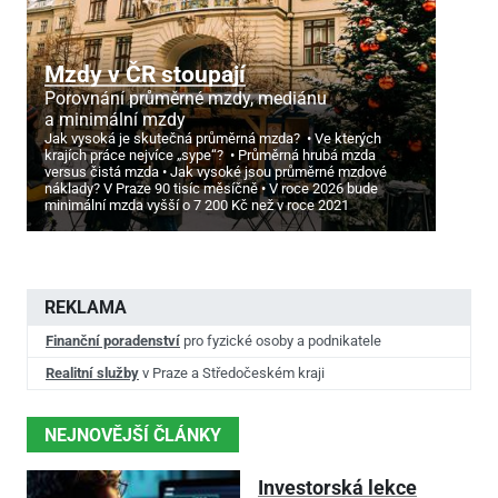
Mzdy v ČR stoupají
Porovnání průměrné mzdy, mediánu
a minimální mzdy
Jak vysoká je skutečná průměrná mzda?
Ve kterých
krajích práce nejvíce „sype“?
Průměrná hrubá mzda
versus čistá mzda
Jak vysoké jsou průměrné mzdové
náklady? V Praze 90 tisíc měsíčně
V roce 2026 bude
minimální mzda vyšší o 7
200 Kč než v roce 2021
REKLAMA
Finanční poradenství
pro fyzické osoby a podnikatele
Realitní služby
v Praze a Středočeském kraji
NEJNOVĚJŠÍ ČLÁNKY
Investorská lekce