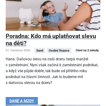
Poradna: Kdo má uplatňovat slevu
na děti?
31. července 2026
čtení na 2 minuty
Daně
Osobní finance
Hana: Daňovou slevu na naši dceru čerpá manžel
v zaměstnání. Nyní však začíná k zaměstnání podnikat,
a když vše půjde dobře, tak bude od příštího roku
podnikat na hlavní činnost. Jak to budeme mít
s daňovou slevou na dceru?
DANĚ A MZDY