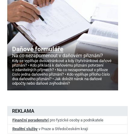
Daňové formuláře
Na co nezapomenout v daňovém přiznání?
Kdy se vyplňuje dvoustránkové a kdy čtyřstránkové daňové
přiznání?
Kdo přikládá k daňovému přiznání potvrzení
o zdanitelných příjmech?
Na co nezapomenout v příloze
číslo jedna daňového přiznání?
Kdo vyplňuje přílohu číslo
dva daňového přiznání?
Jak doložit nárok na daňové
odpočty nebo daňové zvýhodnění?
REKLAMA
Finanční poradenství
pro fyzické osoby a podnikatele
Realitní služby
v Praze a Středočeském kraji