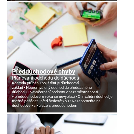
Předdůchodové chyby
Plánování odchodu do důchodu
Kontrola průběhu pojištění je důchodový
základ
Nepromyšlený odchod do předčasného
důchodu
Nevyčerpání podpory v nezaměstnanosti
v předdůchodovém věku se nevyplácí
O invalidní důchod je
možné požádat i před šedesátkou
Nezapomeňte na
důchodové kalkulace s předdůchodem