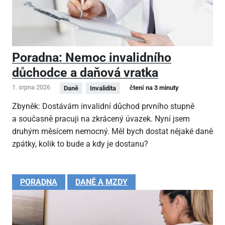
Poradna: Nemoc invalidního
důchodce a daňová vratka
1. srpna 2026
čtení na 3 minuty
Daně
Invalidita
Zbyněk: Dostávám invalidní důchod prvního stupně
a současně pracuji na zkrácený úvazek. Nyní jsem
druhým měsícem nemocný. Měl bych dostat nějaké daně
zpátky, kolik to bude a kdy je dostanu?
PORADNA
DANĚ A MZDY