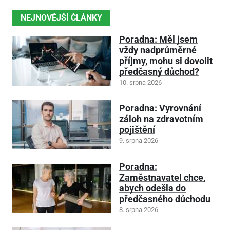
NEJNOVĚJŠÍ ČLÁNKY
Poradna: Měl jsem
vždy nadprůměrné
příjmy, mohu si dovolit
předčasný důchod?
10. srpna 2026
Poradna: Vyrovnání
záloh na zdravotním
pojištění
9. srpna 2026
Poradna:
Zaměstnavatel chce,
abych odešla do
předčasného důchodu
8. srpna 2026