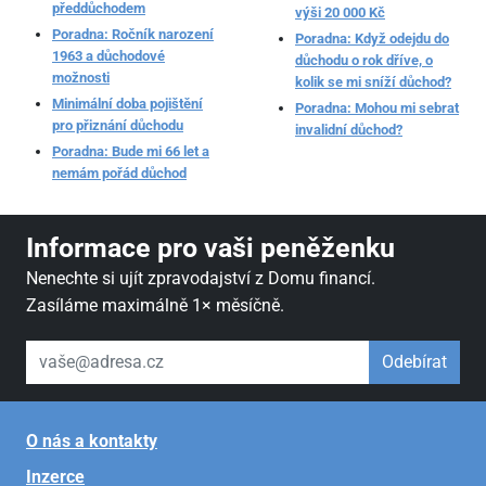
předdůchodem
výši 20 000 Kč
Poradna: Ročník narození
Poradna: Když odejdu do
1963 a důchodové
důchodu o rok dříve, o
možnosti
kolik se mi sníží důchod?
Minimální doba pojištění
Poradna: Mohou mi sebrat
pro přiznání důchodu
invalidní důchod?
Poradna: Bude mi 66 let a
nemám pořád důchod
Informace pro vaši peněženku
Nenechte si ujít zpravodajství z Domu financí.
Zasíláme maximálně 1× měsíčně.
váš email
Odebírat
O nás a kontakty
Inzerce