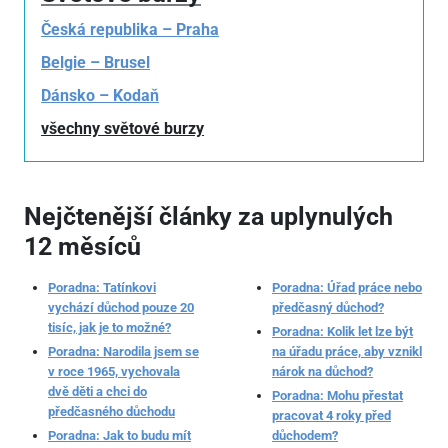
Česká republika – Praha
Belgie – Brusel
Dánsko – Kodaň
všechny světové burzy
Nejčtenější články za uplynulých
12 měsíců
Poradna: Tatínkovi
Poradna: Úřad práce nebo
vychází důchod pouze 20
předčasný důchod?
tisíc, jak je to možné?
Poradna: Kolik let lze být
Poradna: Narodila jsem se
na úřadu práce, aby vznikl
v roce 1965, vychovala
nárok na důchod?
dvě děti a chci do
Poradna: Mohu přestat
předčasného důchodu
pracovat 4 roky před
Poradna: Jak to budu mít
důchodem?