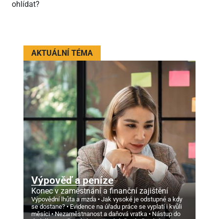
ohlídat?
AKTUÁLNÍ TÉMA
Výpověď a peníze
Konec v zaměstnání a finanční zajištění
Výpovědní lhůta a mzda
Jak vysoké je odstupné a kdy
se dostane?
Evidence na úřadu práce se vyplatí i kvůli
měsíci
Nezaměstnanost a daňová vratka
Nástup do