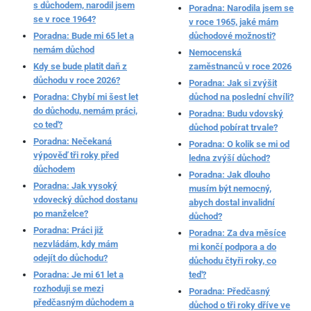
s důchodem, narodil jsem
Poradna: Narodila jsem se
se v roce 1964?
v roce 1965, jaké mám
Poradna: Bude mi 65 let a
důchodové možnosti?
nemám důchod
Nemocenská
Kdy se bude platit daň z
zaměstnanců v roce 2026
důchodu v roce 2026?
Poradna: Jak si zvýšit
Poradna: Chybí mi šest let
důchod na poslední chvíli?
do důchodu, nemám práci,
Poradna: Budu vdovský
co teď?
důchod pobírat trvale?
Poradna: Nečekaná
Poradna: O kolik se mi od
výpověď tři roky před
ledna zvýší důchod?
důchodem
Poradna: Jak dlouho
Poradna: Jak vysoký
musím být nemocný,
vdovecký důchod dostanu
abych dostal invalidní
po manželce?
důchod?
Poradna: Práci již
Poradna: Za dva měsíce
nezvládám, kdy mám
mi končí podpora a do
odejít do důchodu?
důchodu čtyři roky, co
Poradna: Je mi 61 let a
teď?
rozhoduji se mezi
Poradna: Předčasný
předčasným důchodem a
důchod o tři roky dříve ve