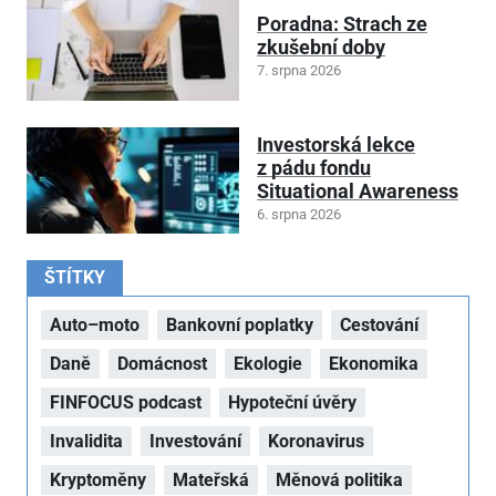
Poradna: Strach ze
zkušební doby
7. srpna 2026
Investorská lekce
z pádu fondu
Situational Awareness
6. srpna 2026
ŠTÍTKY
Auto–moto
Bankovní poplatky
Cestování
Daně
Domácnost
Ekologie
Ekonomika
FINFOCUS podcast
Hypoteční úvěry
Invalidita
Investování
Koronavirus
Kryptoměny
Mateřská
Měnová politika