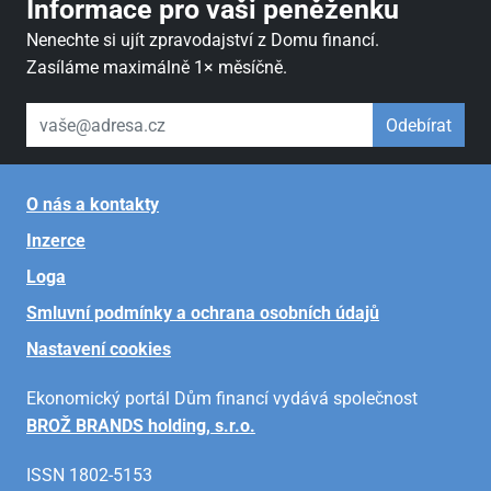
Informace pro vaši peněženku
Nenechte si ujít zpravodajství z Domu financí.
Zasíláme maximálně 1× měsíčně.
váš email
Odebírat
O nás a kontakty
Inzerce
Loga
Smluvní podmínky a ochrana osobních údajů
Nastavení cookies
Ekonomický portál Dům financí vydává společnost
BROŽ BRANDS holding, s.r.o.
ISSN 1802-5153