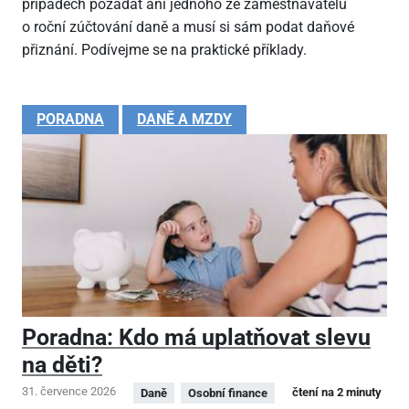
případech požádat ani jednoho ze zaměstnavatelů
o roční zúčtování daně a musí si sám podat daňové
přiznání. Podívejme se na praktické příklady.
PORADNA
DANĚ A MZDY
Poradna: Kdo má uplatňovat slevu
na děti?
31. července 2026
čtení na 2 minuty
Daně
Osobní finance