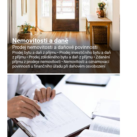
Nemovitosti a daně
Prodej nemovitosti a daňové povinnosti
Prodej bytu a daň z příjmu
Prodej investičního bytu a daň
z příjmu
Prodej zděděného bytu a daň z příjmu
Zdanění
příjmu z prodeje nemovitosti
Nemovitosti a oznamovací
povinnosti u finančního úřadu při daňovém osvobození