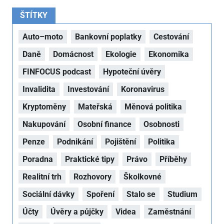
ŠTÍTKY
Auto–moto
Bankovní poplatky
Cestování
Daně
Domácnost
Ekologie
Ekonomika
FINFOCUS podcast
Hypoteční úvěry
Invalidita
Investování
Koronavirus
Kryptoměny
Mateřská
Měnová politika
Nakupování
Osobní finance
Osobnosti
Penze
Podnikání
Pojištění
Politika
Poradna
Praktické tipy
Právo
Příběhy
Realitní trh
Rozhovory
Školkovné
Sociální dávky
Spoření
Stalo se
Studium
Účty
Úvěry a půjčky
Videa
Zaměstnání