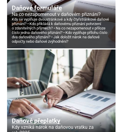
Daňové formuláře
Na co nezapomenout v daňovém přiznání?
Kdy se vyplňuje dvoustránkové a kdy čtyřstránkové daňové
přiznání?
Kdo přikládá k daňovému přiznání potvrzení
o zdanitelných příjmech?
Na co nezapomenout v příloze
číslo jedna daňového přiznání?
Kdo vyplňuje přílohu číslo
dva daňového přiznání?
Jak doložit nárok na daňové
odpočty nebo daňové zvýhodnění?
Daňové přeplatky
Kdy vzniká nárok na daňovou vratku za