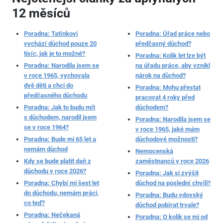
12 měsíců
Poradna: Tatínkovi
Poradna: Úřad práce nebo
vychází důchod pouze 20
předčasný důchod?
tisíc, jak je to možné?
Poradna: Kolik let lze být
Poradna: Narodila jsem se
na úřadu práce, aby vznikl
v roce 1965, vychovala
nárok na důchod?
dvě děti a chci do
Poradna: Mohu přestat
předčasného důchodu
pracovat 4 roky před
Poradna: Jak to budu mít
důchodem?
s důchodem, narodil jsem
Poradna: Narodila jsem se
se v roce 1964?
v roce 1965, jaké mám
Poradna: Bude mi 65 let a
důchodové možnosti?
nemám důchod
Nemocenská
Kdy se bude platit daň z
zaměstnanců v roce 2026
důchodu v roce 2026?
Poradna: Jak si zvýšit
Poradna: Chybí mi šest let
důchod na poslední chvíli?
do důchodu, nemám práci,
Poradna: Budu vdovský
co teď?
důchod pobírat trvale?
Poradna: Nečekaná
Poradna: O kolik se mi od