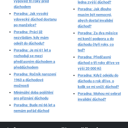
výpověď tři roky před
ledna zvýší důchod?
důchodem
Poradna: Jak dlouho
Poradna: Jak vysoký
musím být nemocný,
vdovecký důchod dostanu
abych dostal invalidní
po manželce?
důchod?
Poradna: Práci již
Poradna: Za dva měsíce
nezvládám, kdy mám
mi končí podpora a do
odejít do důchodu?
důchodu čtyři roky, co
Poradna: Je mi 61 let a
teď?
rozhoduji se mezi
Poradna: Předčasný
předčasným důchodem a
důchod o tři roky dříve ve
předdůchodem
výši 20 000 Kč
Poradna: Ročník narození
Poradna: Když odejdu do
1963 a důchodové
důchodu o rok dříve, o
možnosti
kolik se mi sníží důchod?
Minimální doba pojištění
Poradna: Mohou mi sebrat
pro přiznání důchodu
invalidní důchod?
Poradna: Bude mi 66 let a
nemám pořád důchod