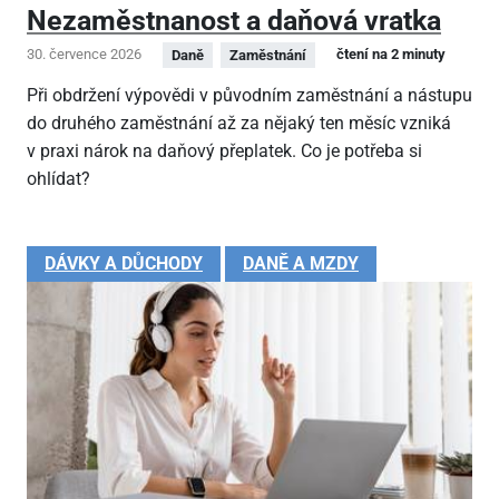
Nezaměstnanost a daňová vratka
30. července 2026
čtení na 2 minuty
Daně
Zaměstnání
Při obdržení výpovědi v původním zaměstnání a nástupu
do druhého zaměstnání až za nějaký ten měsíc vzniká
v praxi nárok na daňový přeplatek. Co je potřeba si
ohlídat?
DÁVKY A DŮCHODY
DANĚ A MZDY