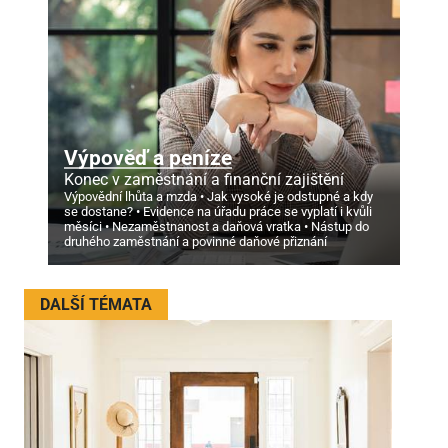
Výpověď a peníze
Konec v zaměstnání a finanční zajištění
Výpovědní lhůta a mzda
Jak vysoké je odstupné a kdy
se dostane?
Evidence na úřadu práce se vyplatí i kvůli
měsíci
Nezaměstnanost a daňová vratka
Nástup do
druhého zaměstnání a povinné daňové přiznání
DALŠÍ TÉMATA