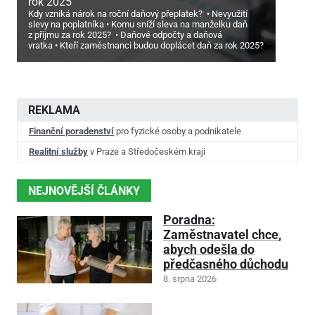
rok 2025
Kdy vzniká nárok na roční daňový přeplatek?
Nevyužití
slevy na poplatníka
Komu sníží sleva na manželku daň
z příjmu za rok 2025?
Daňové odpočty a daňová
vratka
Kteří zaměstnanci budou doplácet daň za rok 2025?
REKLAMA
Finanční poradenství
pro fyzické osoby a podnikatele
Realitní služby
v Praze a Středočeském kraji
NEJNOVĚJŠÍ ČLÁNKY
Poradna:
Zaměstnavatel chce,
abych odešla do
předčasného důchodu
8. srpna 2026