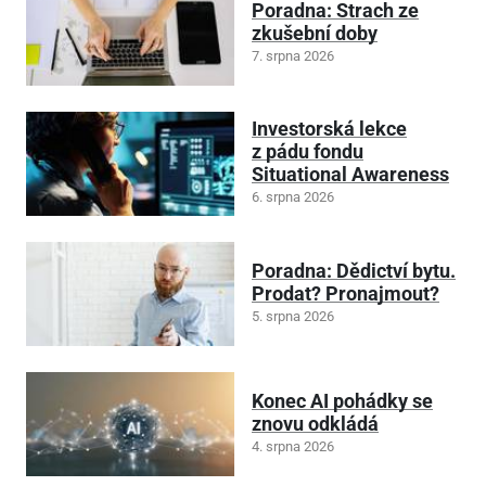
Poradna: Strach ze
zkušební doby
7. srpna 2026
Investorská lekce
z pádu fondu
Situational Awareness
6. srpna 2026
Poradna: Dědictví bytu.
Prodat? Pronajmout?
5. srpna 2026
Konec AI pohádky se
znovu odkládá
4. srpna 2026