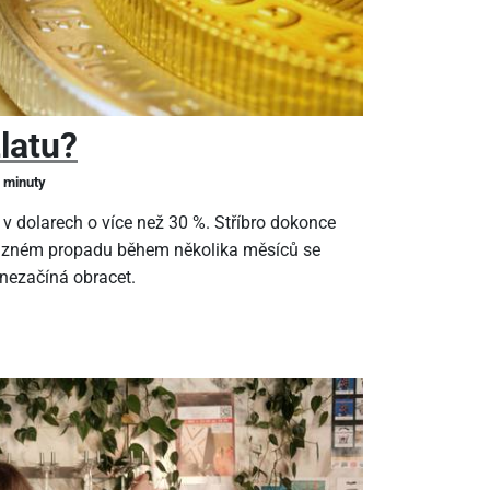
zlatu?
2 minuty
 v dolarech o více než 30 %. Stříbro dokonce
ýrazném propadu během několika měsíců se
 nezačíná obracet.