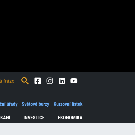
Facebook
Instagram
LinkedIn
Youtube
ční úřady
Světové burzy
Kurzovní lístek
IKÁNÍ
INVESTICE
EKONOMIKA