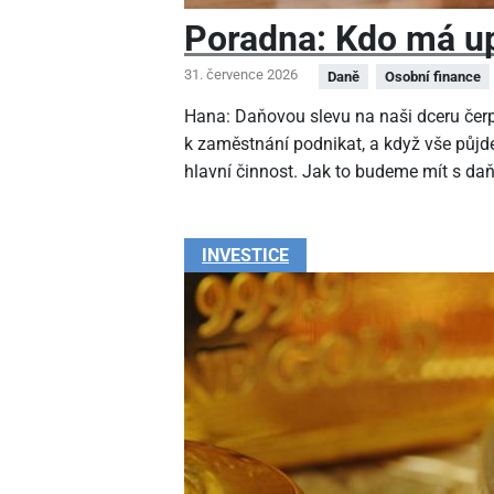
Poradna: Kdo má up
31. července 2026
Daně
Osobní finance
Hana: Daňovou slevu na naši dceru čer
k zaměstnání podnikat, a když vše půjde
hlavní činnost. Jak to budeme mít s da
INVESTICE