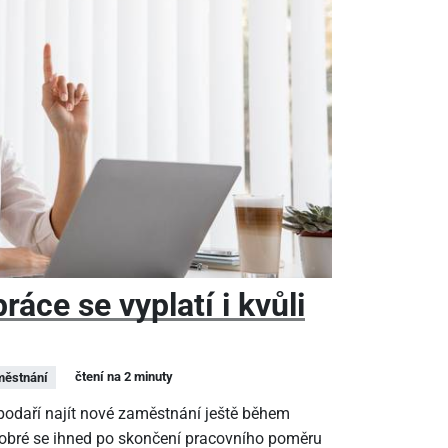
áce se vyplatí i kvůli
čtení na 2 minuty
ěstnání
epodaří najít nové zaměstnání ještě během
dobré se ihned po skončení pracovního poměru