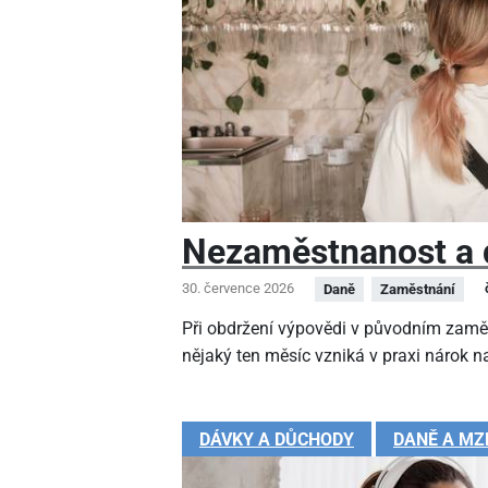
Nezaměstnanost a 
30. července 2026
Daně
Zaměstnání
Při obdržení výpovědi v původním zamě
nějaký ten měsíc vzniká v praxi nárok na
DÁVKY A DŮCHODY
DANĚ A MZ