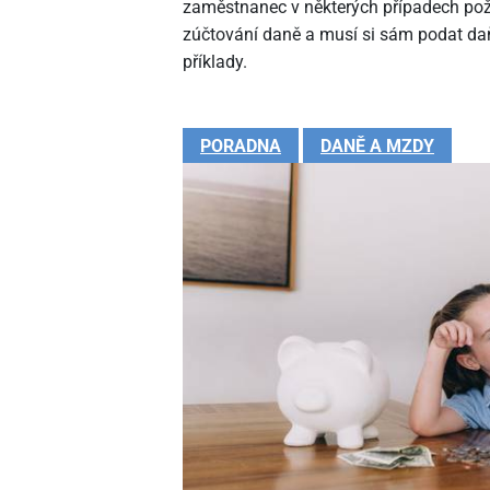
zaměstnanec v některých případech pož
zúčtování daně a musí si sám podat daň
příklady.
PORADNA
DANĚ A MZDY