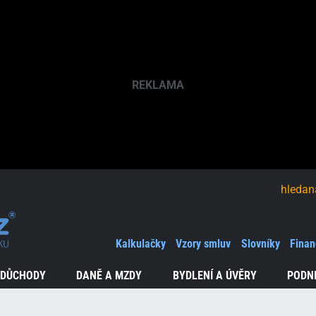
hledaná fráze
Kalkulačky
Vzory smluv
Slovníky
Finan
 DŮCHODY
DANĚ A MZDY
BYDLENÍ A ÚVĚRY
PODN