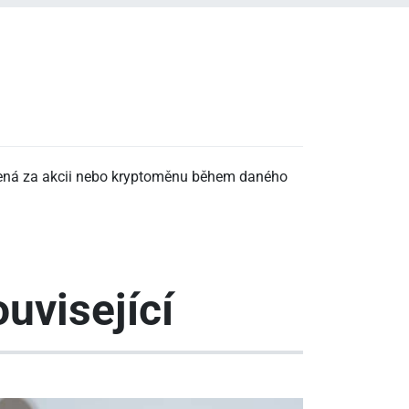
cená za akcii nebo kryptoměnu během daného
uvisející