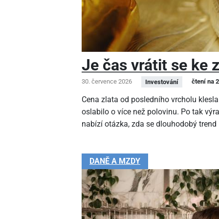
Je čas vrátit se ke 
30. července 2026
čtení na 
Investování
Cena zlata od posledního vrcholu klesla
oslabilo o více než polovinu. Po tak v
nabízí otázka, zda se dlouhodobý trend
DANĚ A MZDY