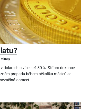
zlatu?
2 minuty
 v dolarech o více než 30 %. Stříbro dokonce
ýrazném propadu během několika měsíců se
 nezačíná obracet.