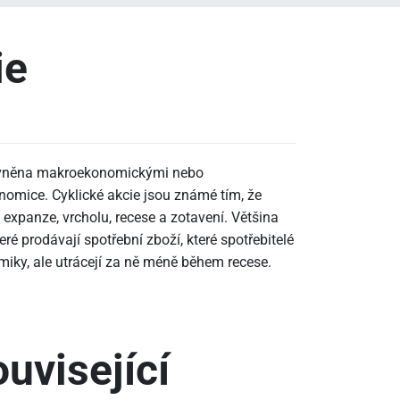
ie
ovlivněna makroekonomickými nebo
omice. Cyklické akcie jsou známé tím, že
 expanze, vrcholu, recese a zotavení. Většina
eré prodávají spotřební zboží, které spotřebitelé
miky, ale utrácejí za ně méně během recese.
uvisející