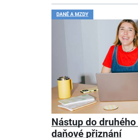
DANĚ A MZDY
Nástup do druhého
daňové přiznání