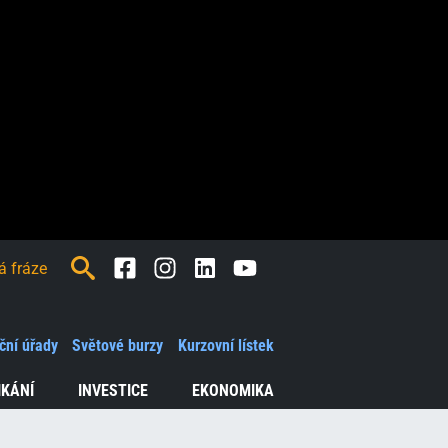
Facebook
Instagram
LinkedIn
Youtube
ční úřady
Světové burzy
Kurzovní lístek
IKÁNÍ
INVESTICE
EKONOMIKA