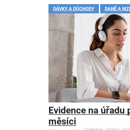
DÁVKY A DŮCHODY
DANĚ A MZ
Evidence na úřadu pr
měsíci