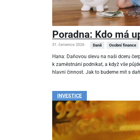
Poradna: Kdo má up
31. července 2026
Daně
Osobní finance
Hana: Daňovou slevu na naši dceru čer
k zaměstnání podnikat, a když vše půjde
hlavní činnost. Jak to budeme mít s da
INVESTICE