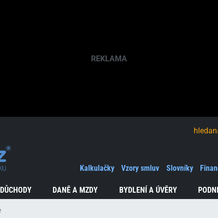
hledaná fráze
Kalkulačky
Vzory smluv
Slovníky
Finan
 DŮCHODY
DANĚ A MZDY
BYDLENÍ A ÚVĚRY
PODN
e