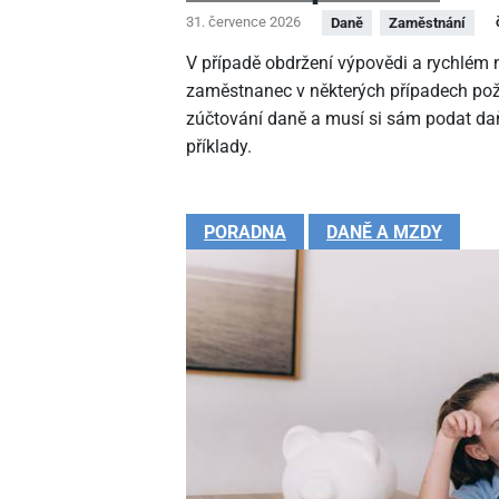
31. července 2026
Daně
Zaměstnání
V případě obdržení výpovědi a rychlé
zaměstnanec v některých případech pož
zúčtování daně a musí si sám podat daň
příklady.
PORADNA
DANĚ A MZDY