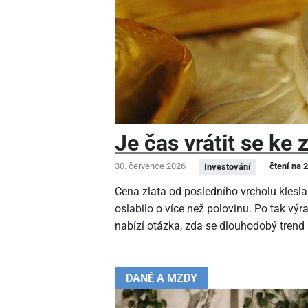
Je čas vrátit se ke 
30. července 2026
čtení na 
Investování
Cena zlata od posledního vrcholu klesla
oslabilo o více než polovinu. Po tak v
nabízí otázka, zda se dlouhodobý trend
DANĚ A MZDY