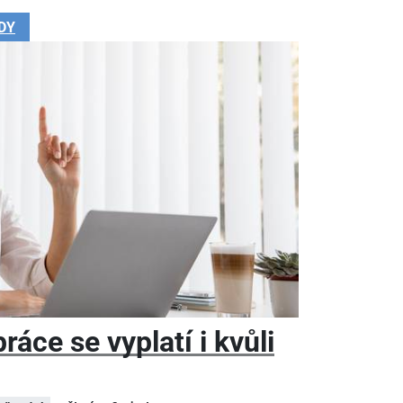
DY
áce se vyplatí i kvůli