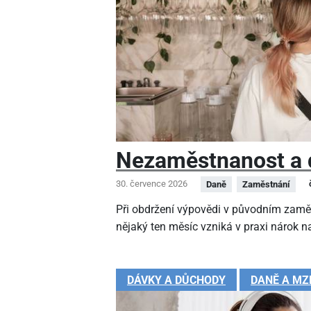
Nezaměstnanost a 
30. července 2026
Daně
Zaměstnání
Při obdržení výpovědi v původním zamě
nějaký ten měsíc vzniká v praxi nárok na
DÁVKY A DŮCHODY
DANĚ A MZ