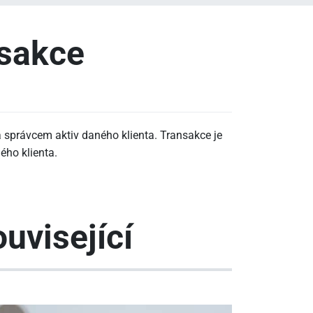
nsakce
á správcem aktiv daného klienta. Transakce je
ho klienta.
uvisející