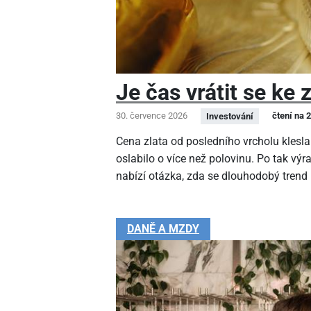
Je čas vrátit se ke 
30. července 2026
čtení na 
Investování
Cena zlata od posledního vrcholu klesla
oslabilo o více než polovinu. Po tak v
nabízí otázka, zda se dlouhodobý trend
DANĚ A MZDY