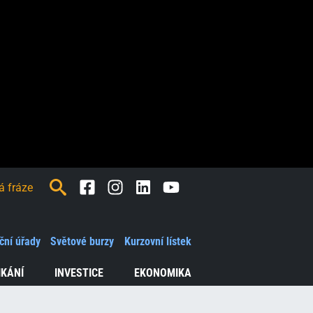
Facebook
Instagram
LinkedIn
Youtube
ční úřady
Světové burzy
Kurzovní lístek
IKÁNÍ
INVESTICE
EKONOMIKA