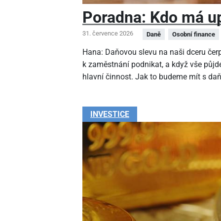
Poradna: Kdo má up
31. července 2026
Daně
Osobní finance
Hana: Daňovou slevu na naši dceru čer
k zaměstnání podnikat, a když vše půjde
hlavní činnost. Jak to budeme mít s da
INVESTICE