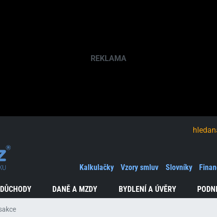
hledaná fráze
Kalkulačky
Vzory smluv
Slovníky
Finan
 DŮCHODY
DANĚ A MZDY
BYDLENÍ A ÚVĚRY
PODN
sakce