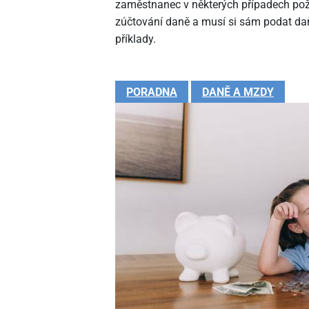
zaměstnanec v některých případech pož
zúčtování daně a musí si sám podat daň
příklady.
PORADNA
DANĚ A MZDY