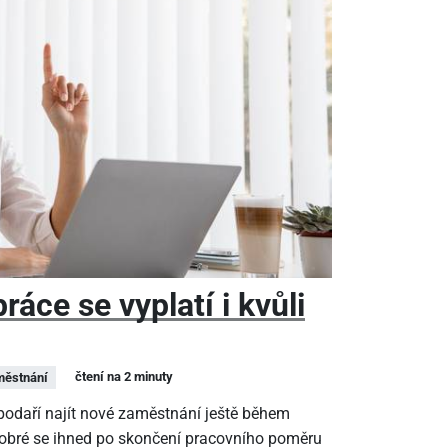
áce se vyplatí i kvůli
čtení na 2 minuty
ěstnání
epodaří najít nové zaměstnání ještě během
dobré se ihned po skončení pracovního poměru