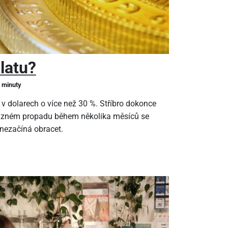
zlatu?
2 minuty
 v dolarech o více než 30 %. Stříbro dokonce
ýrazném propadu během několika měsíců se
 nezačíná obracet.