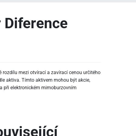
r Diference
ozdílu mezi otvírací a zavírací cenou určitého
le aktiva. Tímto aktivem mohou být akcie,
na při elektronickém mimoburzovním
uvisející