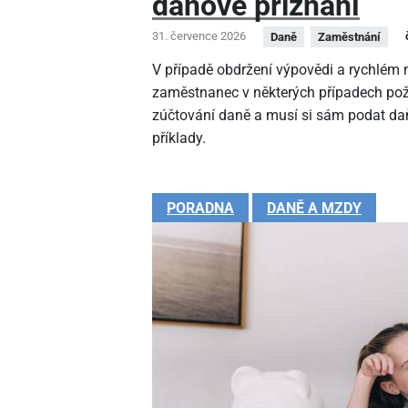
daňové přiznání
31. července 2026
Daně
Zaměstnání
V případě obdržení výpovědi a rychlé
zaměstnanec v některých případech pož
zúčtování daně a musí si sám podat daň
příklady.
PORADNA
DANĚ A MZDY