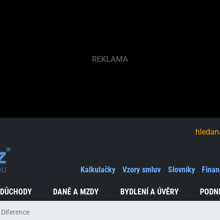
hledaná fráze
Kalkulačky
Vzory smluv
Slovníky
Finan
 DŮCHODY
DANĚ A MZDY
BYDLENÍ A ÚVĚRY
PODN
 Diference