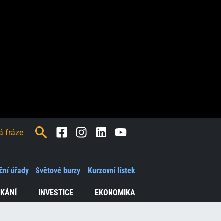
Facebook
Instagram
LinkedIn
Youtube
ční úřady
Světové burzy
Kurzovní lístek
IKÁNÍ
INVESTICE
EKONOMIKA