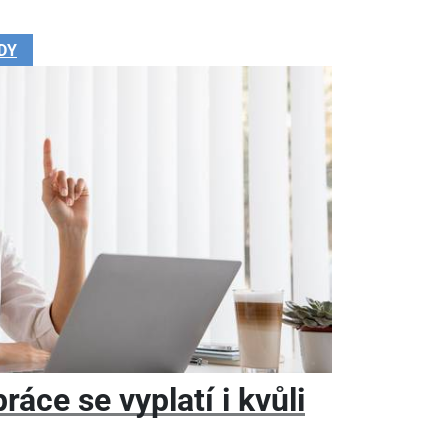
DY
áce se vyplatí i kvůli