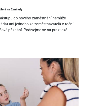
čtení na 2 minuty
m nástupu do nového zaměstnání nemůže
ádat ani jednoho ze zaměstnavatelů o roční
ové přiznání. Podívejme se na praktické