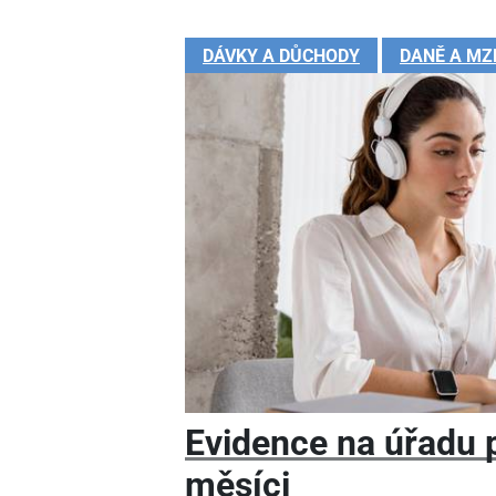
DÁVKY A DŮCHODY
DANĚ A MZ
Evidence na úřadu pr
měsíci