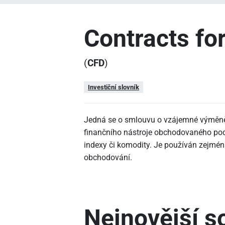
Contracts fo
(
CFD
)
Investiční slovník
Jedná se o smlouvu o vzájemné výměně r
finančního nástroje obchodovaného pod
indexy či komodity. Je používán zejmé
obchodování.
Nejnovější so