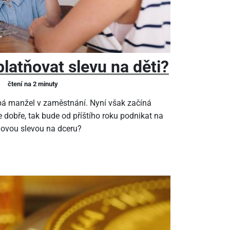
latňovat slevu na děti?
čtení na 2 minuty
pá manžel v zaměstnání. Nyní však začíná
 dobře, tak bude od příštího roku podnikat na
ňovou slevou na dceru?