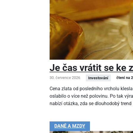
Je čas vrátit se ke 
30. července 2026
čtení na 
Investování
Cena zlata od posledního vrcholu klesla
oslabilo o více než polovinu. Po tak v
nabízí otázka, zda se dlouhodobý trend
DANĚ A MZDY