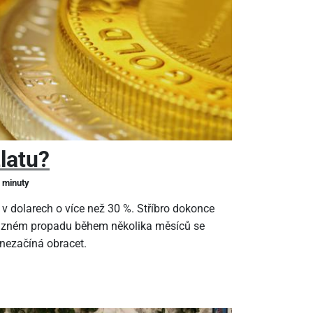
zlatu?
2 minuty
 v dolarech o více než 30 %. Stříbro dokonce
ýrazném propadu během několika měsíců se
 nezačíná obracet.