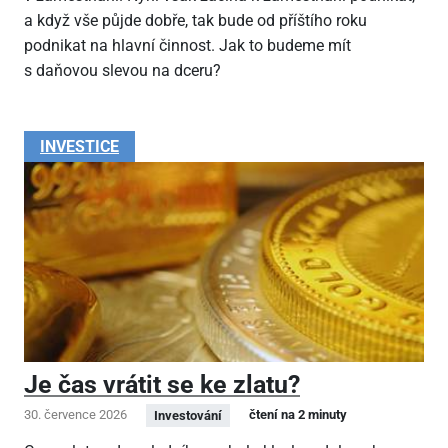
a když vše půjde dobře, tak bude od příštího roku
podnikat na hlavní činnost. Jak to budeme mít
s daňovou slevou na dceru?
INVESTICE
Je čas vrátit se ke zlatu?
30. července 2026
čtení na 2 minuty
Investování