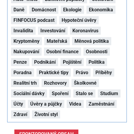
Daně
Domácnost
Ekologie
Ekonomika
FINFOCUS podcast
Hypoteční úvěry
Invalidita
Investování
Koronavirus
Kryptoměny
Mateřská
Měnová politika
Nakupování
Osobní finance
Osobnosti
Penze
Podnikání
Pojištění
Politika
Poradna
Praktické tipy
Právo
Příběhy
Realitní trh
Rozhovory
Školkovné
Sociální dávky
Spoření
Stalo se
Studium
Účty
Úvěry a půjčky
Videa
Zaměstnání
Zdraví
Životní styl