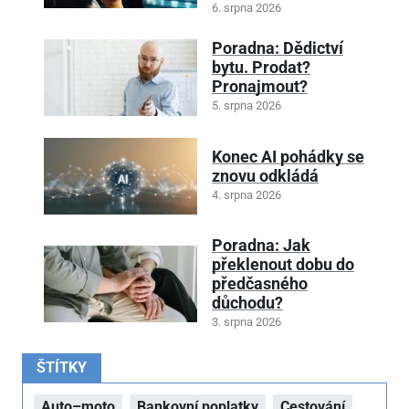
6. srpna 2026
Poradna: Dědictví
bytu. Prodat?
Pronajmout?
5. srpna 2026
Konec AI pohádky se
znovu odkládá
4. srpna 2026
Poradna: Jak
překlenout dobu do
předčasného
důchodu?
3. srpna 2026
ŠTÍTKY
Auto–moto
Bankovní poplatky
Cestování