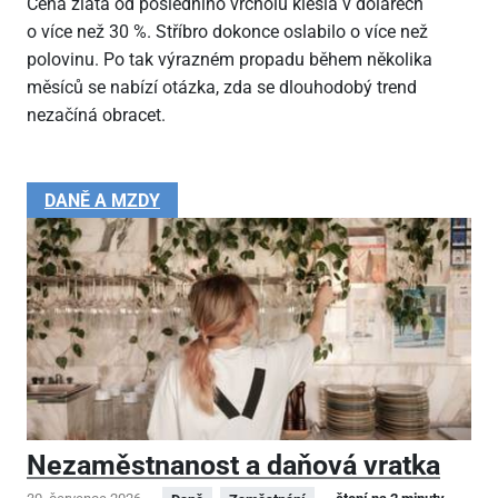
Cena zlata od posledního vrcholu klesla v dolarech
o více než 30 %. Stříbro dokonce oslabilo o více než
polovinu. Po tak výrazném propadu během několika
měsíců se nabízí otázka, zda se dlouhodobý trend
nezačíná obracet.
DANĚ A MZDY
Nezaměstnanost a daňová vratka