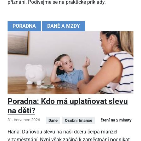
přiznání. Podívejme se na praktické příklady.
PORADNA
DANĚ A MZDY
Poradna: Kdo má uplatňovat slevu
na děti?
31. července 2026
čtení na 2 minuty
Daně
Osobní finance
Hana: Daňovou slevu na naši dceru čerpá manžel
v zaměstnání. Nyní však začíná k zaměstnání podnikat,