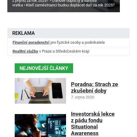
z příjmu za rok 2025?
Daňové odpočty a daňová
vratka
Kteří zaměstnanci budou doplácet daň za rok 2025?
REKLAMA
Finanční poradenství
pro fyzické osoby a podnikatele
Realitní služby
v Praze a Středočeském kraji
NEJNOVĚJŠÍ ČLÁNKY
Poradna: Strach ze
zkušební doby
7. srpna 2026
Investorská lekce
z pádu fondu
Situational
Awareness