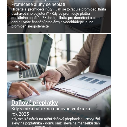
Promlčené dluhy se neplatí
Hlídejte si promlčecí lhůty
Jak se zkracuje promlčecí lhůta
u zdravotního pojištění?
Kdy se promlčuje platba
sociálního pojištění?
Jaká je lhůta pro doměření a placení
daní?
Máte finanční problémy? Neodkládejte je, na
promlčení nespoléhejte
Daňové přeplatky
Kdy vzniká nárok na daňovou vratku za
rok 2025
Kdy vzniká nárok na roční daňový přeplatek?
Nevyužití
slevy na poplatníka
Komu sníží sleva na manželku daň