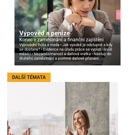
Výpověď a peníze
Konec v zaměstnání a finanční zajištění
Výpovědní lhůta a mzda
Jak vysoké je odstupné a kdy
se dostane?
Evidence na úřadu práce se vyplatí i kvůli
měsíci
Nezaměstnanost a daňová vratka
Nástup do
druhého zaměstnání a povinné daňové přiznání
DALŠÍ TÉMATA