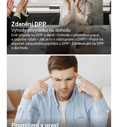
Zdanění DPP
Výhody přivýdělku na dohodu
Dvě brigády na DPP a daně
Dohoda o provedení práce
a pojistný vztah
Jak je to s odstupným u DPP?
Pozor na
dopočet zdravotního pojištění u DPP
Zaměstnání na DPP
v důchodu
Promlčení v praxi