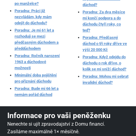
po manželce?
důchod?
Poradna: Práci již
Poradna: Za dva měsíce
nezvládám, kdy mám
mi končí podpora a do
odejít do důchodu?
důchodu čtyři roky, co
Poradna: Je mi 61 let a
teď?
rozhoduji se mezi
Poradna: Předčasný
předčasným důchodem a
důchod o tři roky dříve ve
předdůchodem
výši 20 000 Kč
Poradna: Ročník narození
Poradna: Když odejdu do
1963 a důchodové
důchodu o rok dříve, o
možnosti
kolik se mi sníží důchod?
Minimální doba pojištění
Poradna: Mohou mi sebrat
pro přiznání důchodu
invalidní důchod?
Poradna: Bude mi 66 let a
nemám pořád důchod
Informace pro vaši peněženku
Nenechte si ujít zpravodajství z Domu financí.
Zasíláme maximálně 1× měsíčně.