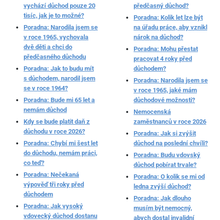
vychází důchod pouze 20
předčasný důchod?
tisíc, jak je to možné?
Poradna: Kolik let lze být
Poradna: Narodila jsem se
na úřadu práce, aby vznikl
v roce 1965, vychovala
nárok na důchod?
dvě děti a chci do
Poradna: Mohu přestat
předčasného důchodu
pracovat 4 roky před
Poradna: Jak to budu mít
důchodem?
s důchodem, narodil jsem
Poradna: Narodila jsem se
se v roce 1964?
v roce 1965, jaké mám
Poradna: Bude mi 65 let a
důchodové možnosti?
nemám důchod
Nemocenská
Kdy se bude platit daň z
zaměstnanců v roce 2026
důchodu v roce 2026?
Poradna: Jak si zvýšit
Poradna: Chybí mi šest let
důchod na poslední chvíli?
do důchodu, nemám práci,
Poradna: Budu vdovský
co teď?
důchod pobírat trvale?
Poradna: Nečekaná
Poradna: O kolik se mi od
výpověď tři roky před
ledna zvýší důchod?
důchodem
Poradna: Jak dlouho
Poradna: Jak vysoký
musím být nemocný,
vdovecký důchod dostanu
abych dostal invalidní