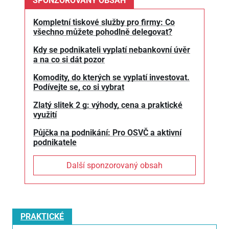
SPONZOROVANÝ OBSAH
Kompletní tiskové služby pro firmy: Co
všechno můžete pohodlně delegovat?
Kdy se podnikateli vyplatí nebankovní úvěr
a na co si dát pozor
Komodity, do kterých se vyplatí investovat.
Podívejte se, co si vybrat
Zlatý slitek 2 g: výhody, cena a praktické
využití
Půjčka na podnikání: Pro OSVČ a aktivní
podnikatele
Další sponzorovaný obsah
PRAKTICKÉ