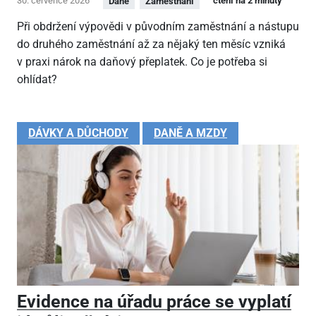
30. července 2026
čtení na 2 minuty
Daně
Zaměstnání
Při obdržení výpovědi v původním zaměstnání a nástupu
do druhého zaměstnání až za nějaký ten měsíc vzniká
v praxi nárok na daňový přeplatek. Co je potřeba si
ohlídat?
DÁVKY A DŮCHODY
DANĚ A MZDY
Evidence na úřadu práce se vyplatí