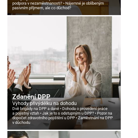
podpora v nezaměstnanosti?
Nájemné je oblíbeným
pasivním příjmem, ale co důchod?
Zdanění DPP
Výhody přivýdělku na dohodu
Dvě brigády na DPP a daně
Dohoda o provedení práce
a pojistný vztah
Jak je to s odstupným u DPP?
Pozor na
dopočet zdravotního pojištění u DPP
Zaměstnání na DPP
v důchodu