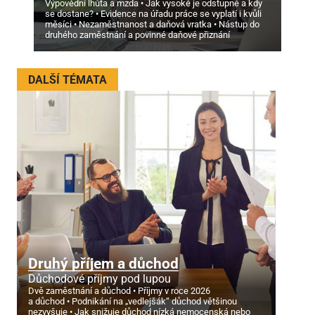
Výpovědní lhůta a mzda
Jak vysoké je odstupné a kdy
se dostane?
Evidence na úřadu práce se vyplatí i kvůli
měsíci
Nezaměstnanost a daňová vratka
Nástup do
druhého zaměstnání a povinné daňové přiznání
DALŠÍ TÉMATA
Druhý příjem a důchod
Důchodové příjmy pod lupou
Dvě zaměstnání a důchod
Příjmy v roce 2026
a důchod
Podnikání na „vedlejšák“ důchod většinou
nezvyšuje
Jak snižuje důchod nízká nemocenská nebo