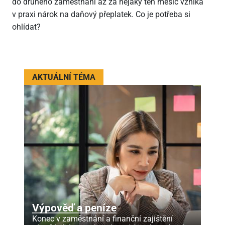
do druhého zaměstnání až za nějaký ten měsíc vzniká
v praxi nárok na daňový přeplatek. Co je potřeba si
ohlídat?
AKTUÁLNÍ TÉMA
Výpověď a peníze
Konec v zaměstnání a finanční zajištění