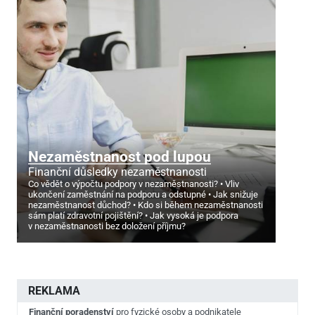
Nezaměstnanost pod lupou
Finanční důsledky nezaměstnanosti
Co vědět o výpočtu podpory v nezaměstnanosti?
Vliv
ukončení zaměstnání na podporu a odstupné
Jak snižuje
nezaměstnanost důchod?
Kdo si během nezaměstnanosti
sám platí zdravotní pojištění?
Jak vysoká je podpora
v nezaměstnanosti bez doložení příjmu?
REKLAMA
Finanční poradenství
pro fyzické osoby a podnikatele