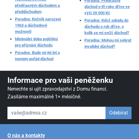
Poradna: Předčasný
předčasným důchodem a
důchod o tři roky dříve ve
předdůchodem
výši 20 000 Kč
Poradna: Ročník narození
Poradna: Když odejdu do
1963 a důchodové
důchodu o rok dříve, o
možnosti
kolik se mi sníží důchod?
Minimální doba pojištění
Poradna: Mohou mi sebrat
pro přiznání důchodu
invalidní důchod?
Poradna: Bude mi 66 let a
nemám pořád důchod
Informace pro vaši peněženku
Nenechte si ujít zpravodajství z Domu financí.
Zasíláme maximálně 1× měsíčně.
váš email
Odebírat
O nás a kontakty