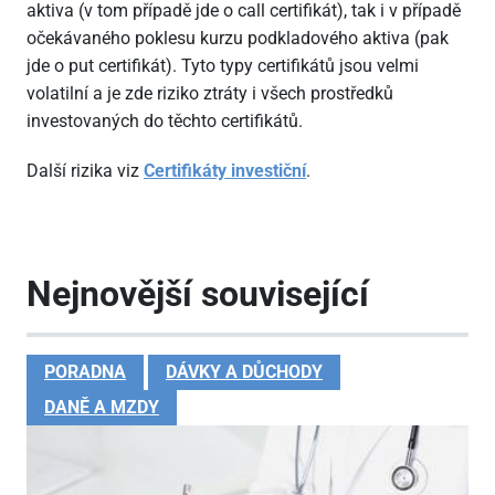
aktiva (v tom případě jde o call certifikát), tak i v případě
očekávaného poklesu kurzu podkladového aktiva (pak
jde o put certifikát). Tyto typy certifikátů jsou velmi
volatilní a je zde riziko ztráty i všech prostředků
investovaných do těchto certifikátů.
Další rizika viz
Certifikáty investiční
.
Nejnovější související
PORADNA
DÁVKY A DŮCHODY
DANĚ A MZDY