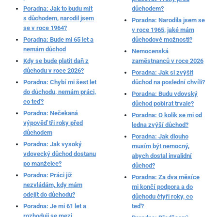
Poradna: Jak to budu mít
důchodem?
s důchodem, narodil jsem
Poradna: Narodila jsem se
se v roce 1964?
v roce 1965, jaké mám
Poradna: Bude mi 65 let a
důchodové možnosti?
nemám důchod
Nemocenská
Kdy se bude platit daň z
zaměstnanců v roce 2026
důchodu v roce 2026?
Poradna: Jak si zvýšit
Poradna: Chybí mi šest let
důchod na poslední chvíli?
do důchodu, nemám práci,
Poradna: Budu vdovský
co teď?
důchod pobírat trvale?
Poradna: Nečekaná
Poradna: O kolik se mi od
výpověď tři roky před
ledna zvýší důchod?
důchodem
Poradna: Jak dlouho
Poradna: Jak vysoký
musím být nemocný,
vdovecký důchod dostanu
abych dostal invalidní
po manželce?
důchod?
Poradna: Práci již
Poradna: Za dva měsíce
nezvládám, kdy mám
mi končí podpora a do
odejít do důchodu?
důchodu čtyři roky, co
Poradna: Je mi 61 let a
teď?
rozhoduji se mezi