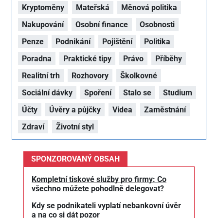
Kryptoměny
Mateřská
Měnová politika
Nakupování
Osobní finance
Osobnosti
Penze
Podnikání
Pojištění
Politika
Poradna
Praktické tipy
Právo
Příběhy
Realitní trh
Rozhovory
Školkovné
Sociální dávky
Spoření
Stalo se
Studium
Účty
Úvěry a půjčky
Videa
Zaměstnání
Zdraví
Životní styl
SPONZOROVANÝ OBSAH
Kompletní tiskové služby pro firmy: Co
všechno můžete pohodlně delegovat?
Kdy se podnikateli vyplatí nebankovní úvěr
a na co si dát pozor