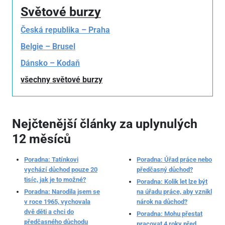
Světové burzy
Česká republika – Praha
Belgie – Brusel
Dánsko – Kodaň
všechny světové burzy
Nejčtenější články za uplynulých
12 měsíců
Poradna: Tatínkovi
Poradna: Úřad práce nebo
vychází důchod pouze 20
předčasný důchod?
tisíc, jak je to možné?
Poradna: Kolik let lze být
Poradna: Narodila jsem se
na úřadu práce, aby vznikl
v roce 1965, vychovala
nárok na důchod?
dvě děti a chci do
Poradna: Mohu přestat
předčasného důchodu
pracovat 4 roky před