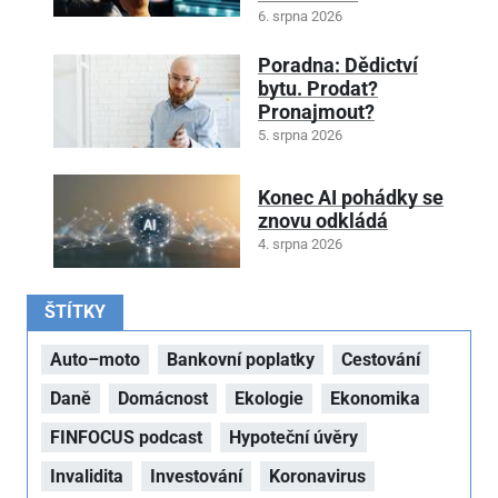
6. srpna 2026
Poradna: Dědictví
bytu. Prodat?
Pronajmout?
5. srpna 2026
Konec AI pohádky se
znovu odkládá
4. srpna 2026
ŠTÍTKY
Auto–moto
Bankovní poplatky
Cestování
Daně
Domácnost
Ekologie
Ekonomika
FINFOCUS podcast
Hypoteční úvěry
Invalidita
Investování
Koronavirus