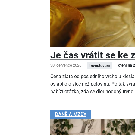
Je čas vrátit se ke 
30. července 2026
čtení na 
Investování
Cena zlata od posledního vrcholu klesla
oslabilo o více než polovinu. Po tak v
nabízí otázka, zda se dlouhodobý trend
DANĚ A MZDY