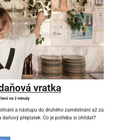
daňová vratka
čtení na 2 minuty
stnání a nástupu do druhého zaměstnání až za
 daňový přeplatek. Co je potřeba si ohlídat?