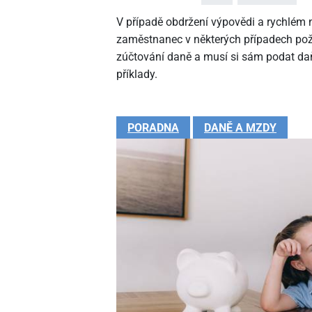
V případě obdržení výpovědi a rychlé
zaměstnanec v některých případech pož
zúčtování daně a musí si sám podat daň
příklady.
PORADNA
DANĚ A MZDY