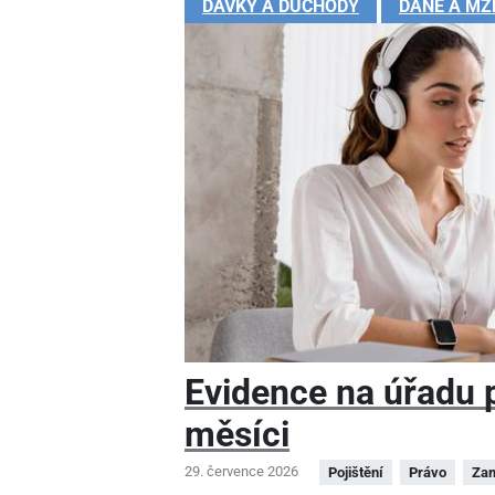
DÁVKY A DŮCHODY
DANĚ A MZ
Evidence na úřadu pr
měsíci
29. července 2026
Pojištění
Právo
Zam