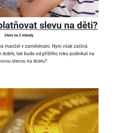
latňovat slevu na děti?
čtení na 2 minuty
pá manžel v zaměstnání. Nyní však začíná
 dobře, tak bude od příštího roku podnikat na
ňovou slevou na dceru?