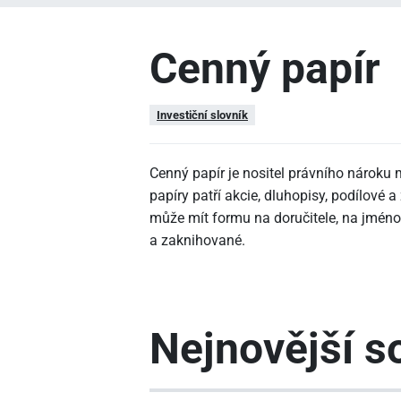
Cenný papír
Investiční slovník
Cenný papír je nositel právního nároku m
papíry patří akcie, dluhopisy, podílové a 
může mít formu na doručitele, na jméno 
a zaknihované.
Nejnovější so