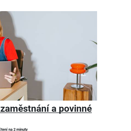
 zaměstnání a povinné
čtení na 2 minuty