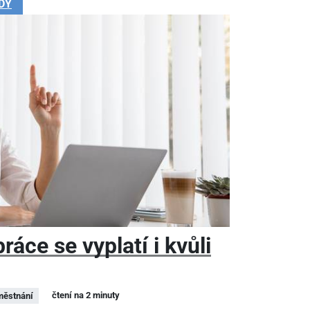
DY
áce se vyplatí i kvůli
čtení na 2 minuty
ěstnání