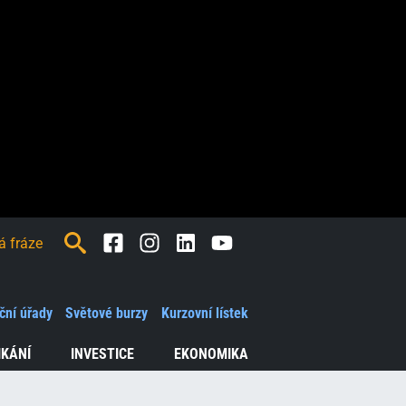
Facebook
Instagram
LinkedIn
Youtube
ční úřady
Světové burzy
Kurzovní lístek
IKÁNÍ
INVESTICE
EKONOMIKA