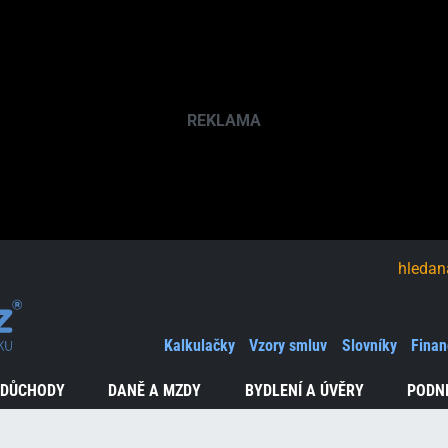
hledaná fráze
Kalkulačky
Vzory smluv
Slovníky
Finan
 DŮCHODY
DANĚ A MZDY
BYDLENÍ A ÚVĚRY
PODN