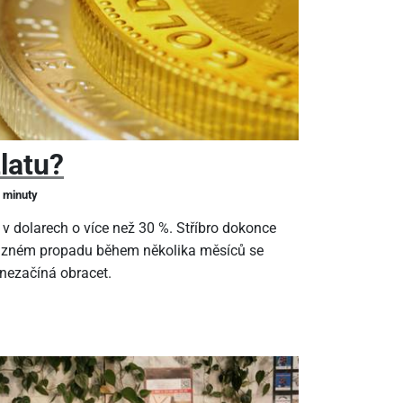
zlatu?
2 minuty
 v dolarech o více než 30 %. Stříbro dokonce
ýrazném propadu během několika měsíců se
 nezačíná obracet.