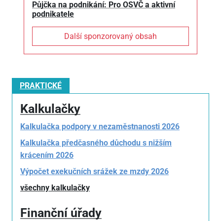
Půjčka na podnikání: Pro OSVČ a aktivní
podnikatele
Další sponzorovaný obsah
PRAKTICKÉ
Kalkulačky
Kalkulačka podpory v nezaměstnanosti 2026
Kalkulačka předčasného důchodu s nižším
krácením 2026
Výpočet exekučních srážek ze mzdy 2026
všechny kalkulačky
Finanční úřady