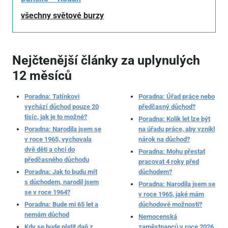
všechny světové burzy
Nejčtenější články za uplynulých
12 měsíců
Poradna: Tatínkovi
Poradna: Úřad práce nebo
vychází důchod pouze 20
předčasný důchod?
tisíc, jak je to možné?
Poradna: Kolik let lze být
Poradna: Narodila jsem se
na úřadu práce, aby vznikl
v roce 1965, vychovala
nárok na důchod?
dvě děti a chci do
Poradna: Mohu přestat
předčasného důchodu
pracovat 4 roky před
Poradna: Jak to budu mít
důchodem?
s důchodem, narodil jsem
Poradna: Narodila jsem se
se v roce 1964?
v roce 1965, jaké mám
Poradna: Bude mi 65 let a
důchodové možnosti?
nemám důchod
Nemocenská
Kdy se bude platit daň z
zaměstnanců v roce 2026