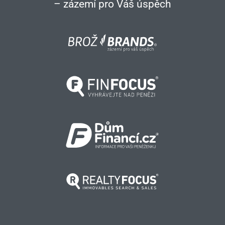
– zázemí pro Váš úspěch