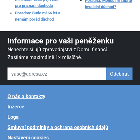
Poradna: Mohou mi sebrat
pro přiznání důchodu
invalidní důchod?
Poradna: Bude mi 66 let a
nemám pořád důchod
Informace pro vaši peněženku
Nenechte si ujít zpravodajství z Domu financí.
Zasíláme maximálně 1× měsíčně.
váš email
Odebírat
O nás a kontakty
Inzerce
Loga
Smluvní podmínky a ochrana osobních údajů
Nastavení cookies