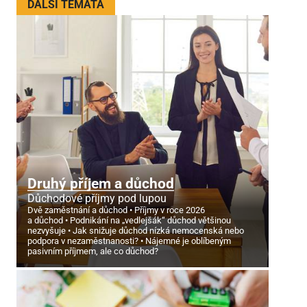
DALŠÍ TÉMATA
Druhý příjem a důchod
Důchodové příjmy pod lupou
Dvě zaměstnání a důchod
Příjmy v roce 2026
a důchod
Podnikání na „vedlejšák“ důchod většinou
nezvyšuje
Jak snižuje důchod nízká nemocenská nebo
podpora v nezaměstnanosti?
Nájemné je oblíbeným
pasivním příjmem, ale co důchod?