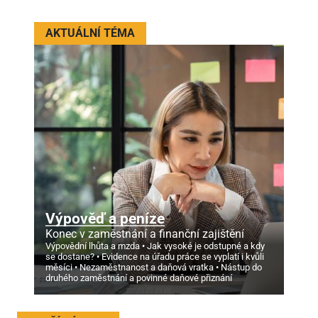
AKTUÁLNÍ TÉMA
Výpověď a peníze
Konec v zaměstnání a finanční zajištění
Výpovědní lhůta a mzda
Jak vysoké je odstupné a kdy
se dostane?
Evidence na úřadu práce se vyplatí i kvůli
měsíci
Nezaměstnanost a daňová vratka
Nástup do
druhého zaměstnání a povinné daňové přiznání