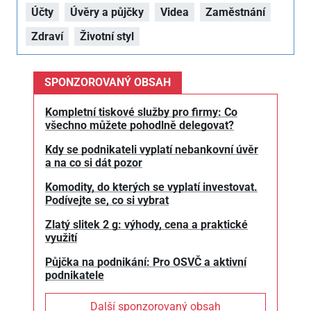
Účty
Úvěry a půjčky
Videa
Zaměstnání
Zdraví
Životní styl
SPONZOROVANÝ OBSAH
Kompletní tiskové služby pro firmy: Co
všechno můžete pohodlně delegovat?
Kdy se podnikateli vyplatí nebankovní úvěr
a na co si dát pozor
Komodity, do kterých se vyplatí investovat.
Podívejte se, co si vybrat
Zlatý slitek 2 g: výhody, cena a praktické
využití
Půjčka na podnikání: Pro OSVČ a aktivní
podnikatele
Další sponzorovaný obsah