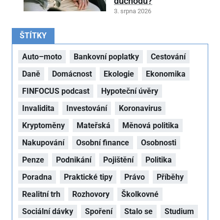
důchodu?
3. srpna 2026
ŠTÍTKY
Auto–moto
Bankovní poplatky
Cestování
Daně
Domácnost
Ekologie
Ekonomika
FINFOCUS podcast
Hypoteční úvěry
Invalidita
Investování
Koronavirus
Kryptoměny
Mateřská
Měnová politika
Nakupování
Osobní finance
Osobnosti
Penze
Podnikání
Pojištění
Politika
Poradna
Praktické tipy
Právo
Příběhy
Realitní trh
Rozhovory
Školkovné
Sociální dávky
Spoření
Stalo se
Studium