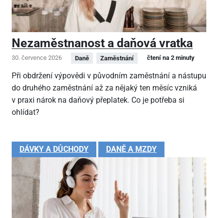
Nezaměstnanost a daňová vratka
30. července 2026
čtení na 2 minuty
Daně
Zaměstnání
Při obdržení výpovědi v původním zaměstnání a nástupu
do druhého zaměstnání až za nějaký ten měsíc vzniká
v praxi nárok na daňový přeplatek. Co je potřeba si
ohlídat?
DÁVKY A DŮCHODY
DANĚ A MZDY