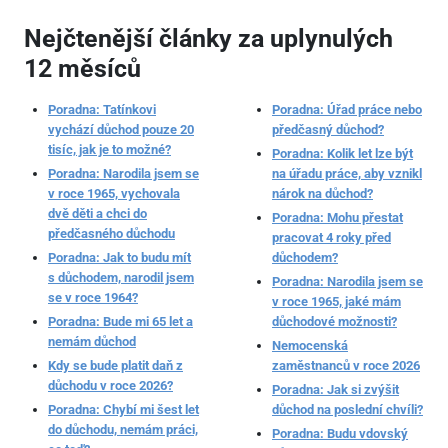
Nejčtenější články za uplynulých
12 měsíců
Poradna: Tatínkovi
Poradna: Úřad práce nebo
vychází důchod pouze 20
předčasný důchod?
tisíc, jak je to možné?
Poradna: Kolik let lze být
Poradna: Narodila jsem se
na úřadu práce, aby vznikl
v roce 1965, vychovala
nárok na důchod?
dvě děti a chci do
Poradna: Mohu přestat
předčasného důchodu
pracovat 4 roky před
Poradna: Jak to budu mít
důchodem?
s důchodem, narodil jsem
Poradna: Narodila jsem se
se v roce 1964?
v roce 1965, jaké mám
Poradna: Bude mi 65 let a
důchodové možnosti?
nemám důchod
Nemocenská
Kdy se bude platit daň z
zaměstnanců v roce 2026
důchodu v roce 2026?
Poradna: Jak si zvýšit
Poradna: Chybí mi šest let
důchod na poslední chvíli?
do důchodu, nemám práci,
Poradna: Budu vdovský