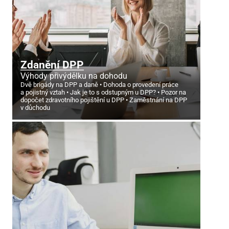
Zdanění DPP
Výhody přivýdělku na dohodu
Dvě brigády na DPP a daně
Dohoda o provedení práce
a pojistný vztah
Jak je to s odstupným u DPP?
Pozor na
dopočet zdravotního pojištění u DPP
Zaměstnání na DPP
v důchodu