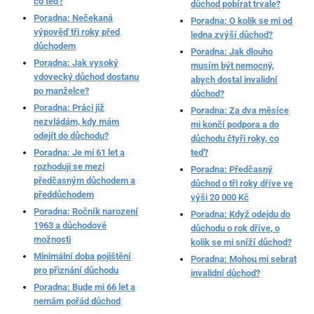
co teď?
důchod pobírat trvale?
Poradna: Nečekaná
Poradna: O kolik se mi od
výpověď tři roky před
ledna zvýší důchod?
důchodem
Poradna: Jak dlouho
Poradna: Jak vysoký
musím být nemocný,
vdovecký důchod dostanu
abych dostal invalidní
po manželce?
důchod?
Poradna: Práci již
Poradna: Za dva měsíce
nezvládám, kdy mám
mi končí podpora a do
odejít do důchodu?
důchodu čtyři roky, co
Poradna: Je mi 61 let a
teď?
rozhoduji se mezi
Poradna: Předčasný
předčasným důchodem a
důchod o tři roky dříve ve
předdůchodem
výši 20 000 Kč
Poradna: Ročník narození
Poradna: Když odejdu do
1963 a důchodové
důchodu o rok dříve, o
možnosti
kolik se mi sníží důchod?
Minimální doba pojištění
Poradna: Mohou mi sebrat
pro přiznání důchodu
invalidní důchod?
Poradna: Bude mi 66 let a
nemám pořád důchod