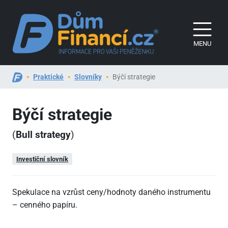
MENU
Praktické
Slovníky
Býčí strategie
Býčí strategie
(
Bull strategy
)
Investiční slovník
Spekulace na vzrůst ceny/hodnoty daného instrumentu
– cenného papíru.