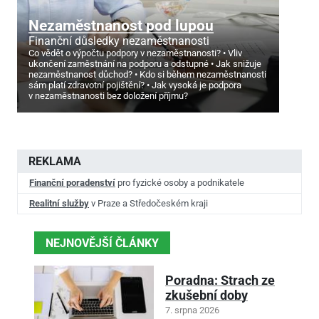
Nezaměstnanost pod lupou
Finanční důsledky nezaměstnanosti
Co vědět o výpočtu podpory v nezaměstnanosti?
Vliv
ukončení zaměstnání na podporu a odstupné
Jak snižuje
nezaměstnanost důchod?
Kdo si během nezaměstnanosti
sám platí zdravotní pojištění?
Jak vysoká je podpora
v nezaměstnanosti bez doložení příjmu?
REKLAMA
Finanční poradenství
pro fyzické osoby a podnikatele
Realitní služby
v Praze a Středočeském kraji
NEJNOVĚJŠÍ ČLÁNKY
Poradna: Strach ze
zkušební doby
7. srpna 2026