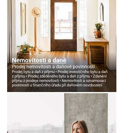
Nemovitosti a daně
Prodej nemovitosti a daňové povinnosti
Prodej bytu a daň z příjmu
Prodej investičního bytu a daň
z příjmu
Prodej zděděného bytu a daň z příjmu
Zdanění
příjmu z prodeje nemovitosti
Nemovitosti a oznamovací
povinnosti u finančního úřadu při daňovém osvobození