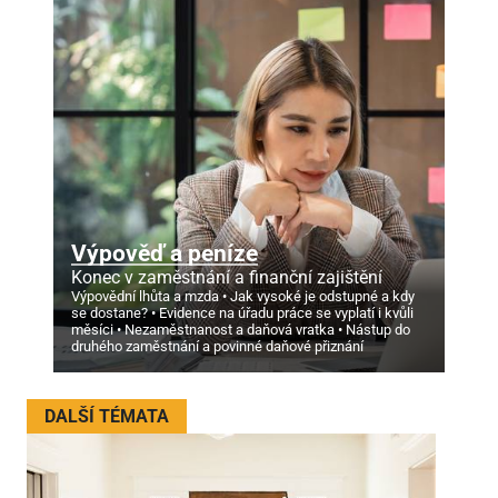
Výpověď a peníze
Konec v zaměstnání a finanční zajištění
Výpovědní lhůta a mzda
Jak vysoké je odstupné a kdy
se dostane?
Evidence na úřadu práce se vyplatí i kvůli
měsíci
Nezaměstnanost a daňová vratka
Nástup do
druhého zaměstnání a povinné daňové přiznání
DALŠÍ TÉMATA