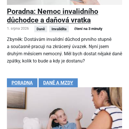
Poradna: Nemoc invalidního
důchodce a daňová vratka
1. srpna 2026
čtení na 3 minuty
Daně
Invalidita
Zbyněk: Dostávám invalidní důchod prvního stupně
a současně pracuji na zkrácený úvazek. Nyní jsem
druhým měsícem nemocný. Měl bych dostat nějaké daně
zpátky, kolik to bude a kdy je dostanu?
PORADNA
DANĚ A MZDY