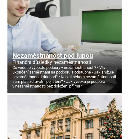
Nezaměstnanost pod lupou
Finanční důsledky nezaměstnanosti
Co vědět o výpočtu podpory v nezaměstnanosti?
Vliv
ukončení zaměstnání na podporu a odstupné
Jak snižuje
nezaměstnanost důchod?
Kdo si během nezaměstnanosti
sám platí zdravotní pojištění?
Jak vysoká je podpora
v nezaměstnanosti bez doložení příjmu?