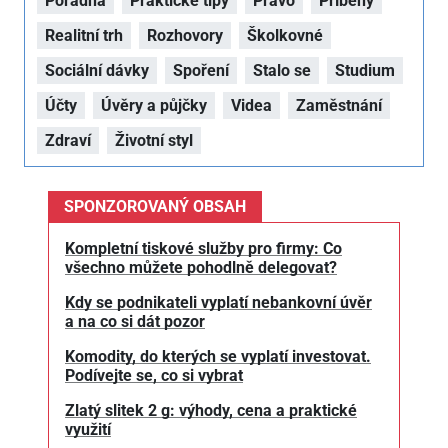
Poradna
Praktické tipy
Právo
Příběhy
Realitní trh
Rozhovory
Školkovné
Sociální dávky
Spoření
Stalo se
Studium
Účty
Úvěry a půjčky
Videa
Zaměstnání
Zdraví
Životní styl
SPONZOROVANÝ OBSAH
Kompletní tiskové služby pro firmy: Co
všechno můžete pohodlně delegovat?
Kdy se podnikateli vyplatí nebankovní úvěr
a na co si dát pozor
Komodity, do kterých se vyplatí investovat.
Podívejte se, co si vybrat
Zlatý slitek 2 g: výhody, cena a praktické
využití