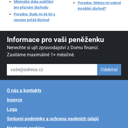
Minimální doba pojištění
Poradna: Mohou mi sebrat
pro přiznání důchodu
invalidní důchod?
Poradna: Bude mi 66 let a
nemám pořád důchod
Informace pro vaši peněženku
Nenechte si ujít zpravodajství z Domu financí.
Zasíláme maximálně 1× měsíčně.
váš email
Odebírat
O nás a kontakty
Inzerce
Loga
Smluvní podmínky a ochrana osobních údajů