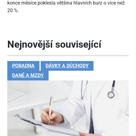
konce měsíce poklesla většina hlavních burz o více než
20 %.
Nejnovější související
PORADNA
DÁVKY A DŮCHODY
DANĚ A MZDY