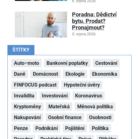
6. srpna 2026
Poradna: Dědictví
bytu. Prodat?
Pronajmout?
5. srpna 2026
ŠTÍTKY
Auto–moto
Bankovní poplatky
Cestování
Daně
Domácnost
Ekologie
Ekonomika
FINFOCUS podcast
Hypoteční úvěry
Invalidita
Investování
Koronavirus
Kryptoměny
Mateřská
Měnová politika
Nakupování
Osobní finance
Osobnosti
Penze
Podnikání
Pojištění
Politika