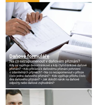
Daňové formuláře
Na co nezapomenout v daňovém přiznání?
Kdy se vyplňuje dvoustránkové a kdy čtyřstránkové daňové
přiznání?
Kdo přikládá k daňovému přiznání potvrzení
o zdanitelných příjmech?
Na co nezapomenout v příloze
číslo jedna daňového přiznání?
Kdo vyplňuje přílohu číslo
dva daňového přiznání?
Jak doložit nárok na daňové
odpočty nebo daňové zvýhodnění?