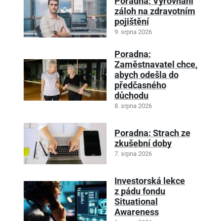
Poradna: Vyrovnání
záloh na zdravotním
pojištění
9. srpna 2026
Poradna:
Zaměstnavatel chce,
abych odešla do
předčasného
důchodu
8. srpna 2026
Poradna: Strach ze
zkušební doby
7. srpna 2026
Investorská lekce
z pádu fondu
Situational
Awareness