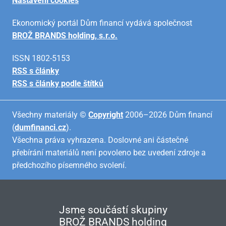
Nastavení cookies
Ekonomický portál Dům financí vydává společnost
BROŽ BRANDS holding, s.r.o.
ISSN 1802-5153
RSS s články
RSS s články podle štítků
Všechny materiály ©
Copyright
2006–2026 Dům financí
(
dumfinanci.cz
).
Všechna práva vyhrazena. Doslovné ani částečné
přebírání materiálů není povoleno bez uvedení zdroje a
předchozího písemného svolení.
Jsme součástí skupiny
BROŽ BRANDS holding