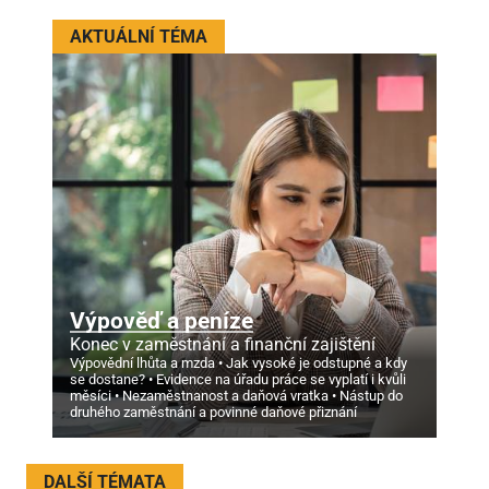
AKTUÁLNÍ TÉMA
Výpověď a peníze
Konec v zaměstnání a finanční zajištění
Výpovědní lhůta a mzda
Jak vysoké je odstupné a kdy
se dostane?
Evidence na úřadu práce se vyplatí i kvůli
měsíci
Nezaměstnanost a daňová vratka
Nástup do
druhého zaměstnání a povinné daňové přiznání
DALŠÍ TÉMATA