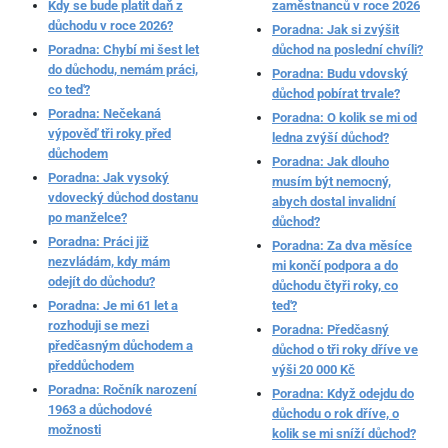
Kdy se bude platit daň z
zaměstnanců v roce 2026
důchodu v roce 2026?
Poradna: Jak si zvýšit
Poradna: Chybí mi šest let
důchod na poslední chvíli?
do důchodu, nemám práci,
Poradna: Budu vdovský
co teď?
důchod pobírat trvale?
Poradna: Nečekaná
Poradna: O kolik se mi od
výpověď tři roky před
ledna zvýší důchod?
důchodem
Poradna: Jak dlouho
Poradna: Jak vysoký
musím být nemocný,
vdovecký důchod dostanu
abych dostal invalidní
po manželce?
důchod?
Poradna: Práci již
Poradna: Za dva měsíce
nezvládám, kdy mám
mi končí podpora a do
odejít do důchodu?
důchodu čtyři roky, co
Poradna: Je mi 61 let a
teď?
rozhoduji se mezi
Poradna: Předčasný
předčasným důchodem a
důchod o tři roky dříve ve
předdůchodem
výši 20 000 Kč
Poradna: Ročník narození
Poradna: Když odejdu do
1963 a důchodové
důchodu o rok dříve, o
možnosti
kolik se mi sníží důchod?