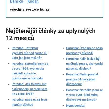
Dánsko – Kodaň
všechny světové burzy
Nejčtenější články za uplynulých
12 měsíců
Poradna: Tatínkovi
Poradna: Úřad práce nebo
vychází důchod pouze 20
předčasný důchod?
tisíc, jak je to možné?
Poradna: Kolik let lze být
Poradna: Narodila jsem se
na úřadu práce, aby vznikl
v roce 1965, vychovala
nárok na důchod?
dvě děti a chci do
Poradna: Mohu přestat
předčasného důchodu
pracovat 4 roky před
Poradna: Jak to budu mít
důchodem?
s důchodem, narodil jsem
Poradna: Narodila jsem se
se v roce 1964?
v roce 1965, jaké mám
Poradna: Bude mi 65 let a
důchodové možnosti?
nemám důchod
Nemocenská