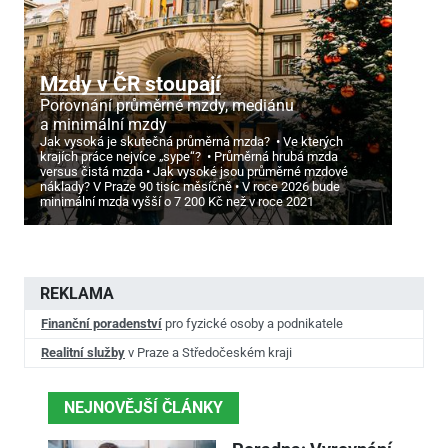
Mzdy v ČR stoupají
Porovnání průměrné mzdy, mediánu
a minimální mzdy
Jak vysoká je skutečná průměrná mzda?
Ve kterých
krajích práce nejvíce „sype“?
Průměrná hrubá mzda
versus čistá mzda
Jak vysoké jsou průměrné mzdové
náklady? V Praze 90 tisíc měsíčně
V roce 2026 bude
minimální mzda vyšší o 7
200 Kč než v roce 2021
REKLAMA
Finanční poradenství
pro fyzické osoby a podnikatele
Realitní služby
v Praze a Středočeském kraji
NEJNOVĚJŠÍ ČLÁNKY