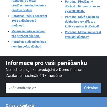
rozhoduji se mezi
Poradna: Předčasný
předčasným důchodem a
důchod o tři roky dříve ve
předdůchodem
výši 20 000 Kč
Poradna: Ročník narození
Poradna: Když odejdu do
1963 a důchodové
důchodu o rok dříve, o
možnosti
kolik se mi sníží důchod?
Minimální doba pojištění
Poradna: Mohou mi sebrat
pro přiznání důchodu
invalidní důchod?
Poradna: Bude mi 66 let a
nemám pořád důchod
Informace pro vaši peněženku
Nenechte si ujít zpravodajství z Domu financí.
Zasíláme maximálně 1× měsíčně.
váš email
Odebírat
O nás a kontakty