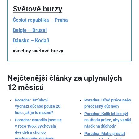
Světové burzy
Česká republika – Praha
Belgie – Brusel
Dánsko – Kodaň
všechny světové burzy
Nejčtenější články za uplynulých
12 měsíců
Poradna: Tatínkovi
Poradna: Úřad práce nebo
vychází důchod pouze 20
předčasný důchod?
tisíc, jak je to možné?
Poradna: Kolik let lze být
Poradna: Narodila jsem se
na úřadu práce, aby vznikl
v roce 1965, vychovala
nárok na důchod?
dvě děti a chci do
Poradna: Mohu přestat
předčasného důchodu