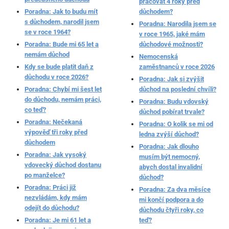
pracovat 4 roky před
Poradna: Jak to budu mít
důchodem?
s důchodem, narodil jsem
Poradna: Narodila jsem se
se v roce 1964?
v roce 1965, jaké mám
Poradna: Bude mi 65 let a
důchodové možnosti?
nemám důchod
Nemocenská
Kdy se bude platit daň z
zaměstnanců v roce 2026
důchodu v roce 2026?
Poradna: Jak si zvýšit
Poradna: Chybí mi šest let
důchod na poslední chvíli?
do důchodu, nemám práci,
Poradna: Budu vdovský
co teď?
důchod pobírat trvale?
Poradna: Nečekaná
Poradna: O kolik se mi od
výpověď tři roky před
ledna zvýší důchod?
důchodem
Poradna: Jak dlouho
Poradna: Jak vysoký
musím být nemocný,
vdovecký důchod dostanu
abych dostal invalidní
po manželce?
důchod?
Poradna: Práci již
Poradna: Za dva měsíce
nezvládám, kdy mám
mi končí podpora a do
odejít do důchodu?
důchodu čtyři roky, co
Poradna: Je mi 61 let a
teď?