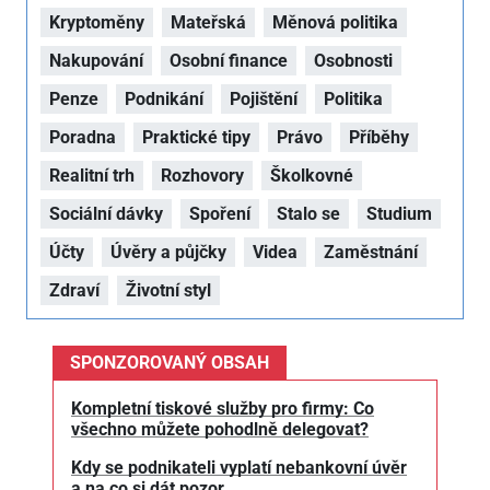
Kryptoměny
Mateřská
Měnová politika
Nakupování
Osobní finance
Osobnosti
Penze
Podnikání
Pojištění
Politika
Poradna
Praktické tipy
Právo
Příběhy
Realitní trh
Rozhovory
Školkovné
Sociální dávky
Spoření
Stalo se
Studium
Účty
Úvěry a půjčky
Videa
Zaměstnání
Zdraví
Životní styl
SPONZOROVANÝ OBSAH
Kompletní tiskové služby pro firmy: Co
všechno můžete pohodlně delegovat?
Kdy se podnikateli vyplatí nebankovní úvěr
a na co si dát pozor