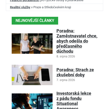
Finanční poradenství
pro fyzické osoby a podnikatele
Realitní služby
v Praze a Středočeském kraji
NEJNOVĚJŠÍ ČLÁNKY
Poradna:
Zaměstnavatel chce,
abych odešla do
předčasného
důchodu
8. srpna 2026
Poradna: Strach ze
zkušební doby
7. srpna 2026
Investorská lekce
z pádu fondu
Situational
Awareness