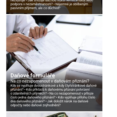
nezvyšuje
Jak snižuje důchod nízká nemocenská nebo
podpora v nezaměstnanosti?
Nájemné je oblíbeným
pasivním příjmem, ale co důchod?
Daňové formuláře
Na co nezapomenout v daňovém přiznání?
Kdy se vyplňuje dvoustránkové a kdy čtyřstránkové daňové
přiznání?
Kdo přikládá k daňovému přiznání potvrzení
o zdanitelných příjmech?
Na co nezapomenout v příloze
číslo jedna daňového přiznání?
Kdo vyplňuje přílohu číslo
dva daňového přiznání?
Jak doložit nárok na daňové
odpočty nebo daňové zvýhodnění?