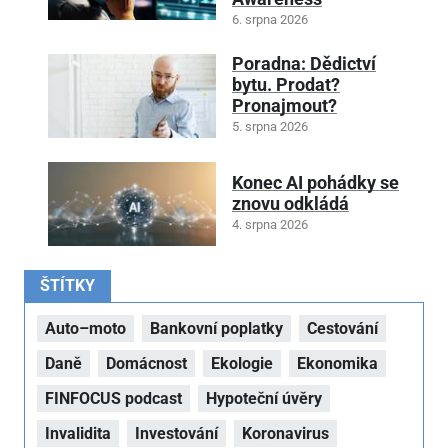
6. srpna 2026
Poradna: Dědictví
bytu. Prodat?
Pronajmout?
5. srpna 2026
Konec AI pohádky se
znovu odkládá
4. srpna 2026
ŠTÍTKY
Auto–moto
Bankovní poplatky
Cestování
Daně
Domácnost
Ekologie
Ekonomika
FINFOCUS podcast
Hypoteční úvěry
Invalidita
Investování
Koronavirus