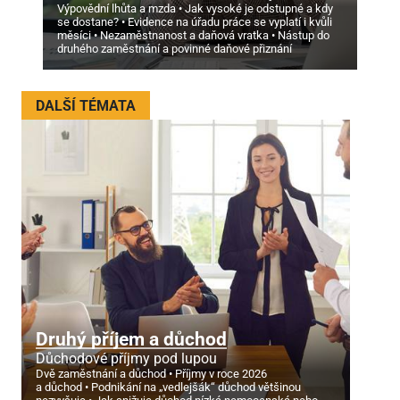
Výpovědní lhůta a mzda
Jak vysoké je odstupné a kdy
se dostane?
Evidence na úřadu práce se vyplatí i kvůli
měsíci
Nezaměstnanost a daňová vratka
Nástup do
druhého zaměstnání a povinné daňové přiznání
DALŠÍ TÉMATA
Druhý příjem a důchod
Důchodové příjmy pod lupou
Dvě zaměstnání a důchod
Příjmy v roce 2026
a důchod
Podnikání na „vedlejšák“ důchod většinou