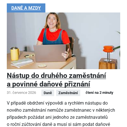
DANĚ A MZDY
Nástup do druhého zaměstnání
a povinné daňové přiznání
31. července 2026
čtení na 2 minuty
Daně
Zaměstnání
V případě obdržení výpovědi a rychlém nástupu do
nového zaměstnání nemůže zaměstnanec v některých
případech požádat ani jednoho ze zaměstnavatelů
o roční zúčtování daně a musí si sám podat daňové