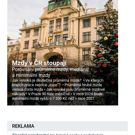
Mzdy v ČR stoupají
Porovnání průměrné mzdy, mediánu
a minimální mzdy
Jak vysoká je skutečná průměrná mzda?
Ve kterých
krajích práce nejvíce „sype“?
Průměrná hrubá mzda
versus čistá mzda
Jak vysoké jsou průměrné mzdové
náklady? V Praze 90 tisíc měsíčně
V roce 2026 bude
minimální mzda vyšší o 7
200 Kč než v roce 2021
REKLAMA