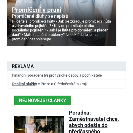
Promlčení v praxi
Promlčené dluhy se neplatí
Hlídejte si promlčecí lhůty
Jak se zkracuje promlčecí lhůta
u zdravotního pojištění?
Kdy se promlčuje platba
sociálního pojištění?
Jaká je lhůta pro doměření a placení
daní?
Máte finanční problémy? Neodkládejte je, na
promlčení nespoléhejte
REKLAMA
Finanční poradenství
pro fyzické osoby a podnikatele
Realitní služby
v Praze a Středočeském kraji
NEJNOVĚJŠÍ ČLÁNKY
Poradna:
Zaměstnavatel chce,
abych odešla do
předčasného