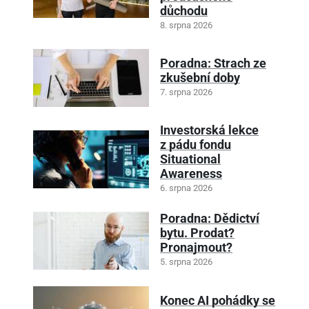
důchodu
8. srpna 2026
Poradna: Strach ze
zkušební doby
7. srpna 2026
Investorská lekce
z pádu fondu
Situational
Awareness
6. srpna 2026
Poradna: Dědictví
bytu. Prodat?
Pronajmout?
5. srpna 2026
Konec AI pohádky se