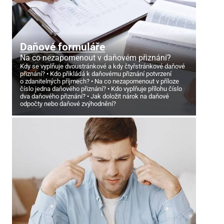
Daňové formuláře
Na co nezapomenout v daňovém přiznání?
Kdy se vyplňuje dvoustránkové a kdy čtyřstránkové daňové
přiznání?
Kdo přikládá k daňovému přiznání potvrzení
o zdanitelných příjmech?
Na co nezapomenout v příloze
číslo jedna daňového přiznání?
Kdo vyplňuje přílohu číslo
dva daňového přiznání?
Jak doložit nárok na daňové
odpočty nebo daňové zvýhodnění?