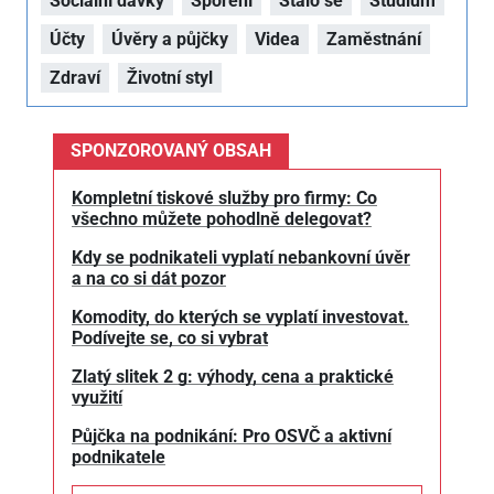
Sociální dávky
Spoření
Stalo se
Studium
Účty
Úvěry a půjčky
Videa
Zaměstnání
Zdraví
Životní styl
SPONZOROVANÝ OBSAH
Kompletní tiskové služby pro firmy: Co
všechno můžete pohodlně delegovat?
Kdy se podnikateli vyplatí nebankovní úvěr
a na co si dát pozor
Komodity, do kterých se vyplatí investovat.
Podívejte se, co si vybrat
Zlatý slitek 2 g: výhody, cena a praktické
využití
Půjčka na podnikání: Pro OSVČ a aktivní
podnikatele