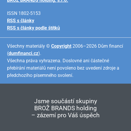
BROŽ BRANDS holding, s.r.o.
ISSN 1802-5153
RSS s články
RSS s články podle štítků
Všechny materiály ©
Copyright
2006–2026 Dům financí
(
dumfinanci.cz
).
Všechna práva vyhrazena. Doslovné ani částečné
přebírání materiálů není povoleno bez uvedení zdroje a
předchozího písemného svolení.
Jsme součástí skupiny
BROŽ BRANDS holding
– zázemí pro Váš úspěch