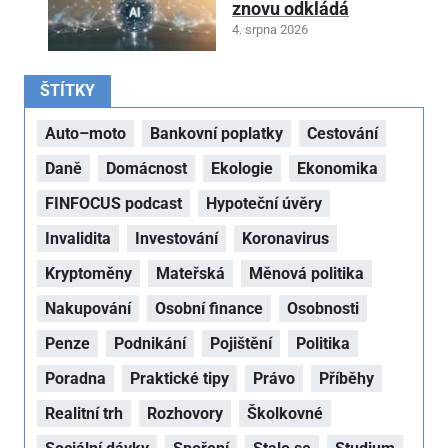
znovu odkládá
4. srpna 2026
ŠTÍTKY
Auto–moto
Bankovní poplatky
Cestování
Daně
Domácnost
Ekologie
Ekonomika
FINFOCUS podcast
Hypoteční úvěry
Invalidita
Investování
Koronavirus
Kryptoměny
Mateřská
Měnová politika
Nakupování
Osobní finance
Osobnosti
Penze
Podnikání
Pojištění
Politika
Poradna
Praktické tipy
Právo
Příběhy
Realitní trh
Rozhovory
Školkovné