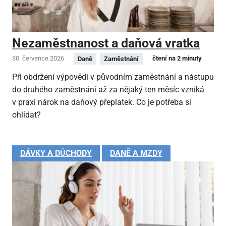
Nezaměstnanost a daňová vratka
30. července 2026
čtení na 2 minuty
Daně
Zaměstnání
Při obdržení výpovědi v původním zaměstnání a nástupu
do druhého zaměstnání až za nějaký ten měsíc vzniká
v praxi nárok na daňový přeplatek. Co je potřeba si
ohlídat?
DÁVKY A DŮCHODY
DANĚ A MZDY