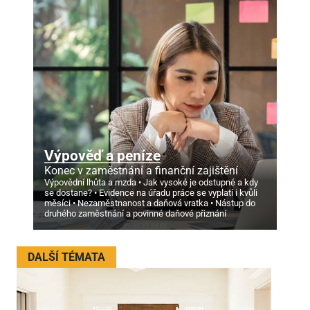
Výpověď a peníze
Konec v zaměstnání a finanční zajištění
Výpovědní lhůta a mzda
Jak vysoké je odstupné a kdy
se dostane?
Evidence na úřadu práce se vyplatí i kvůli
měsíci
Nezaměstnanost a daňová vratka
Nástup do
druhého zaměstnání a povinné daňové přiznání
DALŠÍ TÉMATA