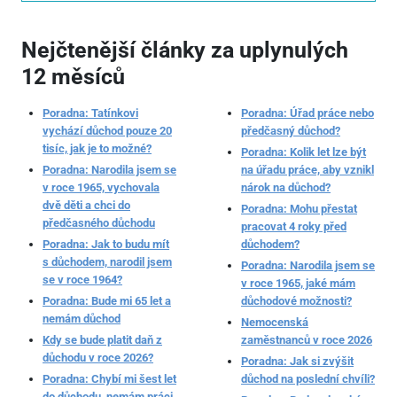
Nejčtenější články za uplynulých
12 měsíců
Poradna: Tatínkovi
Poradna: Úřad práce nebo
vychází důchod pouze 20
předčasný důchod?
tisíc, jak je to možné?
Poradna: Kolik let lze být
Poradna: Narodila jsem se
na úřadu práce, aby vznikl
v roce 1965, vychovala
nárok na důchod?
dvě děti a chci do
Poradna: Mohu přestat
předčasného důchodu
pracovat 4 roky před
Poradna: Jak to budu mít
důchodem?
s důchodem, narodil jsem
Poradna: Narodila jsem se
se v roce 1964?
v roce 1965, jaké mám
Poradna: Bude mi 65 let a
důchodové možnosti?
nemám důchod
Nemocenská
Kdy se bude platit daň z
zaměstnanců v roce 2026
důchodu v roce 2026?
Poradna: Jak si zvýšit
Poradna: Chybí mi šest let
důchod na poslední chvíli?
do důchodu, nemám práci,