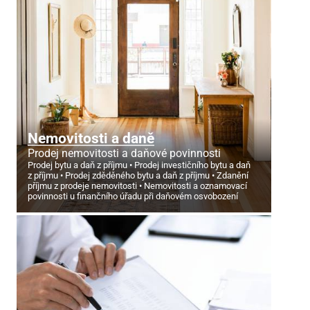
Nemovitosti a daně
Prodej nemovitosti a daňové povinnosti
Prodej bytu a daň z příjmu
Prodej investičního bytu a daň
z příjmu
Prodej zděděného bytu a daň z příjmu
Zdanění
příjmu z prodeje nemovitosti
Nemovitosti a oznamovací
povinnosti u finančního úřadu při daňovém osvobození