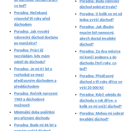
Poradna: Budu vdovský
co teď?
důchod pobírat trvale?
Poradna: Nečekaná
Poradna: O kolik se mi od
výpověď tři roky před
ledna zvýší důchod?
důchodem
Poradna: Jak dlouho
Poradna: Jak vysoký
musím být nemocný,
vdovecký důchod dostanu
abych dostal invalidní
po manželce?
důchod?
Poradna: Práci již
Poradna: Za dva měsíce
nezvládám, kdy mám
mi končí podpora a do
odejít do důchodu?
důchodu čtyři roky, co
Poradna: Je mi 61 let a
teď?
rozhoduji se mezi
Poradna: Předčasný
předčasným důchodem a
důchod o tři roky dříve ve
předdůchodem
výši 20 000 Kč
Poradna: Ročník narození
Poradna: Když odejdu do
1963 a důchodové
důchodu o rok dříve, o
možnosti
kolik se mi sníží důchod?
Minimální doba pojištění
Poradna: Mohou mi sebrat
pro přiznání důchodu
invalidní důchod?
Poradna: Bude mi 66 let a
nemám pořád důchod