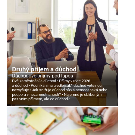
Druhý příjem a důchod
Důchodové příjmy pod lupou
Dvě zaměstnání a důchod
Příjmy v roce 2026
a důchod
Podnikání na „vedlejšák“ důchod většinou
nezvyšuje
Jak snižuje důchod nízká nemocenská nebo
podpora v nezaměstnanosti?
Nájemné je oblíbeným
pasivním příjmem, ale co důchod?