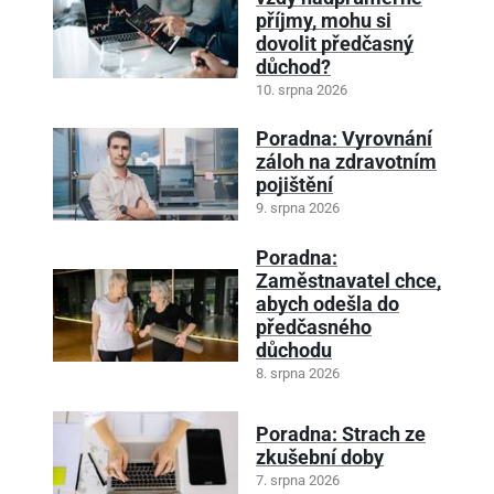
příjmy, mohu si
dovolit předčasný
důchod?
10. srpna 2026
Poradna: Vyrovnání
záloh na zdravotním
pojištění
9. srpna 2026
Poradna:
Zaměstnavatel chce,
abych odešla do
předčasného
důchodu
8. srpna 2026
Poradna: Strach ze
zkušební doby
7. srpna 2026