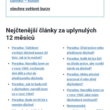
Dánsko – Kodaň
všechny světové burzy
Nejčtenější články za uplynulých
12 měsíců
Poradna: Tatínkovi
Poradna: Úřad práce nebo
vychází důchod pouze 20
předčasný důchod?
tisíc, jak je to možné?
Poradna: Kolik let lze být
Poradna: Narodila jsem se
na úřadu práce, aby vznikl
v roce 1965, vychovala
nárok na důchod?
dvě děti a chci do
Poradna: Mohu přestat
předčasného důchodu
pracovat 4 roky před
Poradna: Jak to budu mít
důchodem?
s důchodem, narodil jsem
Poradna: Narodila jsem se
se v roce 1964?
v roce 1965, jaké mám
Poradna: Bude mi 65 let a
důchodové možnosti?
nemám důchod
Nemocenská