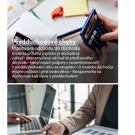
Předdůchodové chyby
Plánování odchodu do důchodu
Kontrola průběhu pojištění je důchodový
základ
Nepromyšlený odchod do předčasného
důchodu
Nevyčerpání podpory v nezaměstnanosti
v předdůchodovém věku se nevyplácí
O invalidní důchod je
možné požádat i před šedesátkou
Nezapomeňte na
důchodové kalkulace s předdůchodem