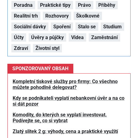
Poradna
Praktické tipy
Právo
Příběhy
Realitní trh
Rozhovory
Školkovné
Sociální dávky
Spoření
Stalo se
Studium
Účty
Úvěry a půjčky
Videa
Zaměstnání
Zdraví
Životní styl
SPONZOROVANÝ OBSAH
Kompletní tiskové služby pro firmy: Co všechno
můžete pohodlně delegovat?
Kdy se podnikateli vyplatí nebankovní úvěr a na co
si dát pozor
Komodity, do kterých se vyplatí investovat.
Podívejte se, co si vybrat
Zlatý slitek 2 g: výhody, cena a praktické využití