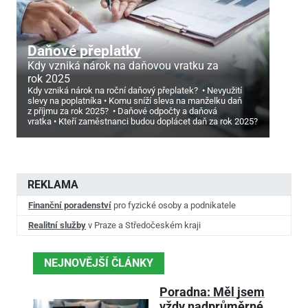
Daňové přeplatky
Kdy vzniká nárok na daňovou vratku za
rok 2025
Kdy vzniká nárok na roční daňový přeplatek?
Nevyužití
slevy na poplatníka
Komu sníží sleva na manželku daň
z příjmu za rok 2025?
Daňové odpočty a daňová
vratka
Kteří zaměstnanci budou doplácet daň za rok 2025?
REKLAMA
Finanční poradenství
pro fyzické osoby a podnikatele
Realitní služby
v Praze a Středočeském kraji
NEJNOVĚJŠÍ ČLÁNKY
Poradna: Měl jsem
vždy nadprůměrné