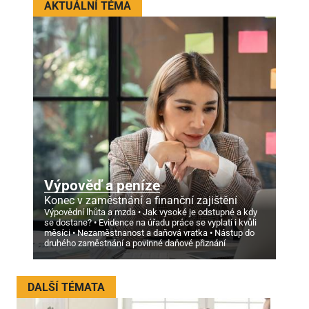
AKTUÁLNÍ TÉMA
Výpověď a peníze
Konec v zaměstnání a finanční zajištění
Výpovědní lhůta a mzda
Jak vysoké je odstupné a kdy
se dostane?
Evidence na úřadu práce se vyplatí i kvůli
měsíci
Nezaměstnanost a daňová vratka
Nástup do
druhého zaměstnání a povinné daňové přiznání
DALŠÍ TÉMATA