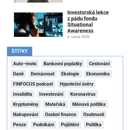
Investorská lekce
z pádu fondu
Situational
Awareness
6. srpna 2026
ŠTÍTKY
Auto–moto
Bankovní poplatky
Cestování
Daně
Domácnost
Ekologie
Ekonomika
FINFOCUS podcast
Hypoteční úvěry
Invalidita
Investování
Koronavirus
Kryptoměny
Mateřská
Měnová politika
Nakupování
Osobní finance
Osobnosti
Penze
Podnikání
Pojištění
Politika