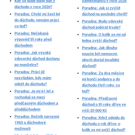
Kdy se bude platit daň z
zaměstnanců v roce 2026
důchodu v roce 2026?
Poradna: Jak si zvýšit
Poradna: Chybí mi šest let
důchod na poslední chvíli?
do důchodu, nemám práci,
Poradna: Budu vdovský
co teď?
důchod pobírat trvale?
Poradna: Nečekaná
Poradna: O kolik se mi od
výpověď tři roky před
ledna zvýší důchod?
důchodem
Poradna: Jak dlouho
Poradna: Jak vysoký
musím být nemocný,
vdovecký důchod dostanu
abych dostal invalidní
po manželce?
důchod?
Poradna: Práci již
Poradna: Za dva měsíce
nezvládám, kdy mám
mi končí podpora a do
odejít do důchodu?
důchodu čtyři roky, co
Poradna: Je mi 61 let a
teď?
rozhoduji se mezi
Poradna: Předčasný
předčasným důchodem a
důchod o tři roky dříve ve
předdůchodem
výši 20 000 Kč
Poradna: Ročník narození
Poradna: Když odejdu do
1963 a důchodové
důchodu o rok dříve, o
možnosti
kolik se mi sníží důchod?