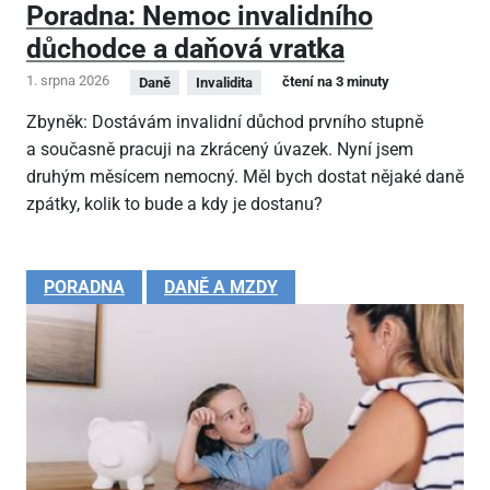
Poradna: Nemoc invalidního
důchodce a daňová vratka
1. srpna 2026
čtení na 3 minuty
Daně
Invalidita
Zbyněk: Dostávám invalidní důchod prvního stupně
a současně pracuji na zkrácený úvazek. Nyní jsem
druhým měsícem nemocný. Měl bych dostat nějaké daně
zpátky, kolik to bude a kdy je dostanu?
PORADNA
DANĚ A MZDY