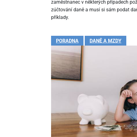
zaměstnanec v některých případech pož
zúčtování daně a musí si sám podat daň
příklady.
PORADNA
DANĚ A MZDY