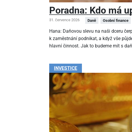
Poradna: Kdo má up
31. července 2026
Daně
Osobní finance
Hana: Daňovou slevu na naši dceru čer
k zaměstnání podnikat, a když vše půjde
hlavní činnost. Jak to budeme mít s da
INVESTICE