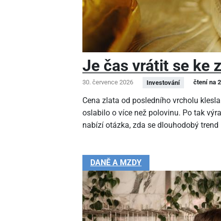
Je čas vrátit se ke 
30. července 2026
čtení na 
Investování
Cena zlata od posledního vrcholu klesla
oslabilo o více než polovinu. Po tak v
nabízí otázka, zda se dlouhodobý trend
DANĚ A MZDY