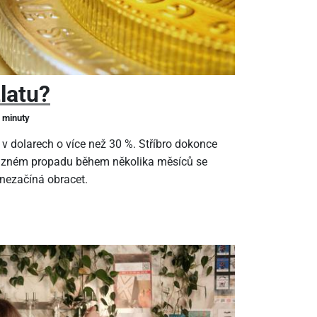
zlatu?
2 minuty
 v dolarech o více než 30 %. Stříbro dokonce
ýrazném propadu během několika měsíců se
 nezačíná obracet.