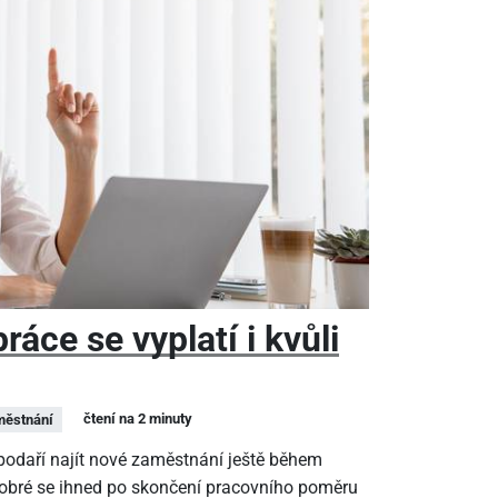
áce se vyplatí i kvůli
čtení na 2 minuty
ěstnání
epodaří najít nové zaměstnání ještě během
dobré se ihned po skončení pracovního poměru