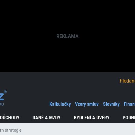
hledaná fráze
Kalkulačky
Vzory smluv
Slovníky
Finan
 DŮCHODY
DANĚ A MZDY
BYDLENÍ A ÚVĚRY
PODN
rn strategie