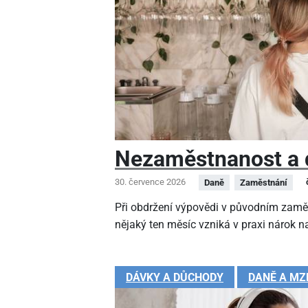
Nezaměstnanost a 
30. července 2026
Daně
Zaměstnání
Při obdržení výpovědi v původním zamě
nějaký ten měsíc vzniká v praxi nárok na
DÁVKY A DŮCHODY
DANĚ A MZ