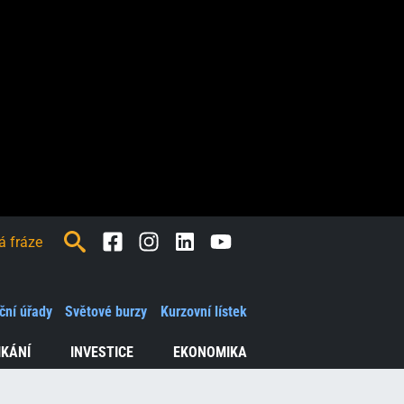
Facebook
Instagram
LinkedIn
Youtube
ční úřady
Světové burzy
Kurzovní lístek
IKÁNÍ
INVESTICE
EKONOMIKA