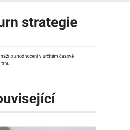
urn strategie
e snaží o zhodnocení v určitém časově
trhu.
uvisející