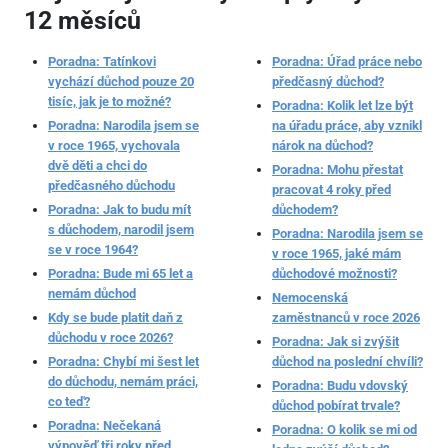
12 měsíců
Poradna: Tatínkovi
Poradna: Úřad práce nebo
vychází důchod pouze 20
předčasný důchod?
tisíc, jak je to možné?
Poradna: Kolik let lze být
Poradna: Narodila jsem se
na úřadu práce, aby vznikl
v roce 1965, vychovala
nárok na důchod?
dvě děti a chci do
Poradna: Mohu přestat
předčasného důchodu
pracovat 4 roky před
Poradna: Jak to budu mít
důchodem?
s důchodem, narodil jsem
Poradna: Narodila jsem se
se v roce 1964?
v roce 1965, jaké mám
Poradna: Bude mi 65 let a
důchodové možnosti?
nemám důchod
Nemocenská
Kdy se bude platit daň z
zaměstnanců v roce 2026
důchodu v roce 2026?
Poradna: Jak si zvýšit
Poradna: Chybí mi šest let
důchod na poslední chvíli?
do důchodu, nemám práci,
Poradna: Budu vdovský
co teď?
důchod pobírat trvale?
Poradna: Nečekaná
Poradna: O kolik se mi od
výpověď tři roky před