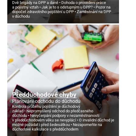
Dvě brigády na DPP a daně
Dohoda o provedení práce
a pojistný vztah
Jak je to s odstupným u DPP?
Pozor na
dopočet zdravotního pojištění u DPP
Zaměstnání na DPP
v důchodu
Předdůchodové chyby
Plánování odchodu do důchodu
Kontrola průběhu pojištění je důchodový
základ
Nepromyšlený odchod do předčasného
důchodu
Nevyčerpání podpory v nezaměstnanosti
v předdůchodovém věku se nevyplácí
O invalidní důchod je
možné požádat i před šedesátkou
Nezapomeňte na
důchodové kalkulace s předdůchodem