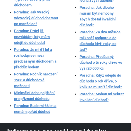
ledna zvýší důchod?
důchodem
Poradna: Jak dlouho
Poradna: Jak vysoký
musím být nemocný,
vdovecký důchod dostanu
abych dostal invalidní
po manželce?
důchod?
Poradna: Práci již
Poradna: Za dva měsíce
nezvládám, kdy mám
mi končí podpora a do
odejít do důchodu?
důchodu čtyři roky, co
Poradna: Je mi 61 let a
teď?
rozhoduji se mezi
Poradna: Předčasný
předčasným důchodem a
důchod o tři roky dříve ve
předdůchodem
výši 20 000 Kč
Poradna: Ročník narození
Poradna: Když odejdu do
1963 a důchodové
důchodu o rok dříve, o
možnosti
kolik se mi sníží důchod?
Minimální doba pojištění
Poradna: Mohou mi sebrat
pro přiznání důchodu
invalidní důchod?
Poradna: Bude mi 66 let a
nemám pořád důchod