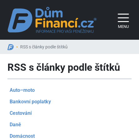
MENU
RSS s články podle štítků
RSS s články podle štítků
Auto–moto
Bankovní poplatky
Cestování
Daně
Domácnost