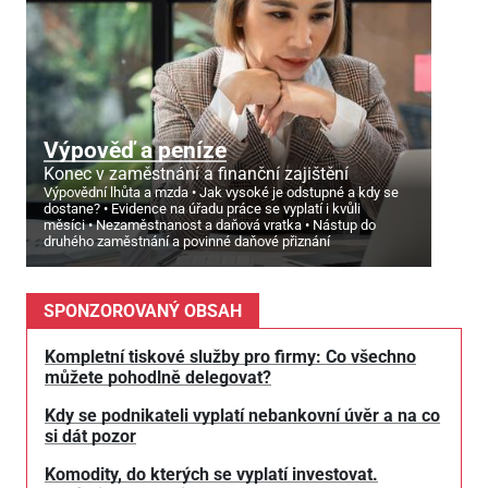
Výpověď a peníze
Konec v zaměstnání a finanční zajištění
Výpovědní lhůta a mzda
Jak vysoké je odstupné a kdy se
dostane?
Evidence na úřadu práce se vyplatí i kvůli
měsíci
Nezaměstnanost a daňová vratka
Nástup do
druhého zaměstnání a povinné daňové přiznání
SPONZOROVANÝ OBSAH
Kompletní tiskové služby pro firmy: Co všechno
můžete pohodlně delegovat?
Kdy se podnikateli vyplatí nebankovní úvěr a na co
si dát pozor
Komodity, do kterých se vyplatí investovat.