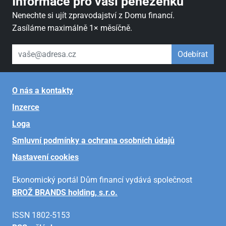
Informace pro vaši peněženku
Nenechte si ujít zpravodajství z Domu financí.
Zasíláme maximálně 1× měsíčně.
váš email
Odebírat
O nás a kontakty
Inzerce
Loga
Smluvní podmínky a ochrana osobních údajů
Nastavení cookies
Ekonomický portál Dům financí vydává společnost
BROŽ BRANDS holding, s.r.o.
ISSN 1802-5153