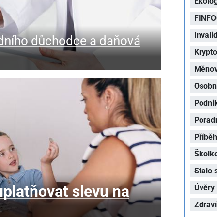
Ekolog
FINFO
Invalid
dního důchodce a daňová
Krypt
Měnová
Osobní
Podni
Porad
Příbě
Školk
Stalo 
platňovat slevu na
Úvěry 
Zdraví