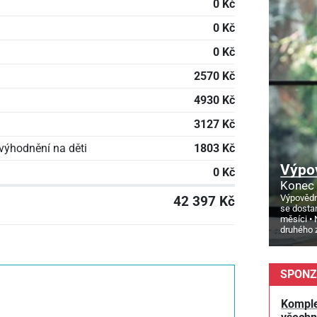
0 Kč
0 Kč
0 Kč
2570 Kč
4930 Kč
3127 Kč
výhodnění na děti
1803 Kč
Výpo
0 Kč
Konec 
Výpovědn
42 397 Kč
se dosta
měsíci
druhého 
SPONZ
Komple