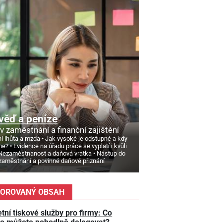
věď a peníze
v zaměstnání a finanční zajištění
í lhůta a mzda
Jak vysoké je odstupné a kdy
ne?
Evidence na úřadu práce se vyplatí i kvůli
Nezaměstnanost a daňová vratka
Nástup do
zaměstnání a povinné daňové přiznání
OROVANÝ OBSAH
tní tiskové služby pro firmy: Co