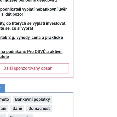
o můžete pohodlně delegovat?
 podnikateli vyplatí nebankovní úvěr
 si dát pozor
y, do kterých se vyplatí investovat.
te se, co si vybrat
litek 2 g: výhody, cena a praktické
 na podnikání: Pro OSVČ a aktivní
atele
Další sponzorovaný obsah
Y
moto
Bankovní poplatky
vání
Daně
Domácnost