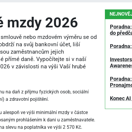
NEJNOVĚJ
té mzdy 2026
Poradna:
do předč
í smlouvě nebo mzdovém výměru se od
drží na svůj bankovní účet, liší
Poradna:
 jsou zaměstnancům jejich
 přímé daně. Vypočítejte si v naší
Investors
Awarene
026 v závislosti na výši Vaší hrubé
Poradna: 
Pronajm
 na daň z příjmu fyzických osob, sociální
Konec AI
) a zdravotní pojištění.
 alespoň ve výši minimální mzdy v částce
epsaným prohlášením k dani u zaměstnavatele.
 slevu na poplatníka ve výši 2
570 Kč.