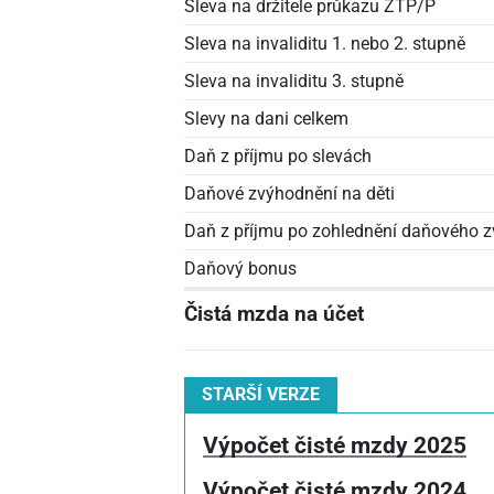
Sleva na držitele průkazu ZTP/P
Sleva na invaliditu 1. nebo 2. stupně
Sleva na invaliditu 3. stupně
Slevy na dani celkem
Daň z příjmu po slevách
Daňové zvýhodnění na děti
Daň z příjmu po zohlednění daňového z
Daňový bonus
Čistá mzda na účet
STARŠÍ VERZE
Výpočet čisté mzdy 2025
Výpočet čisté mzdy 2024