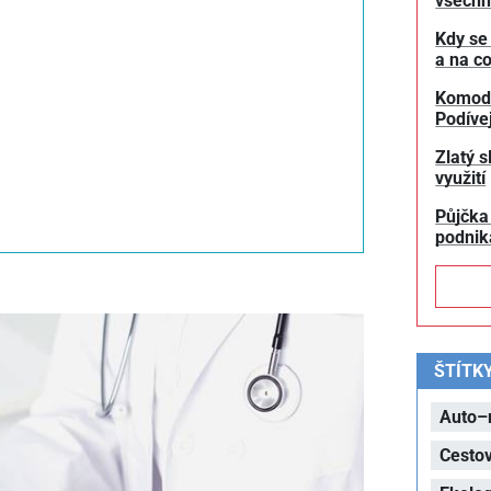
všechn
Kdy se
a na co
Komodit
Podívej
Zlatý s
využití
Půjčka
podnik
ŠTÍTK
Auto–
Cesto