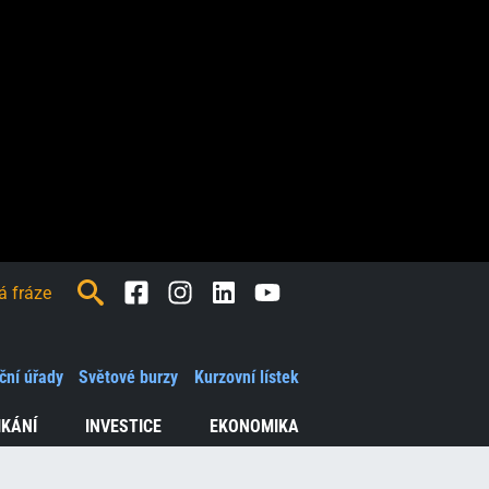
Facebook
Instagram
LinkedIn
Youtube
ční úřady
Světové burzy
Kurzovní lístek
IKÁNÍ
INVESTICE
EKONOMIKA