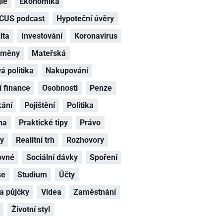
ie
Ekonomika
CUS podcast
Hypoteční úvěry
ita
Investování
Koronavirus
oměny
Mateřská
 politika
Nakupování
 finance
Osobnosti
Penze
kání
Pojištění
Politika
na
Praktické tipy
Právo
hy
Realitní trh
Rozhovory
ovné
Sociální dávky
Spoření
se
Studium
Účty
a půjčky
Videa
Zaměstnání
Životní styl