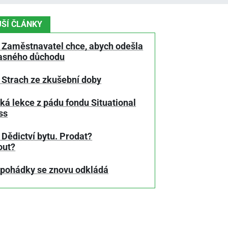
ŠÍ ČLÁNKY
 Zaměstnavatel chce, abych odešla
asného důchodu
 Strach ze zkušební doby
ká lekce z pádu fondu Situational
ss
Dědictví bytu. Prodat?
out?
 pohádky se znovu odkládá