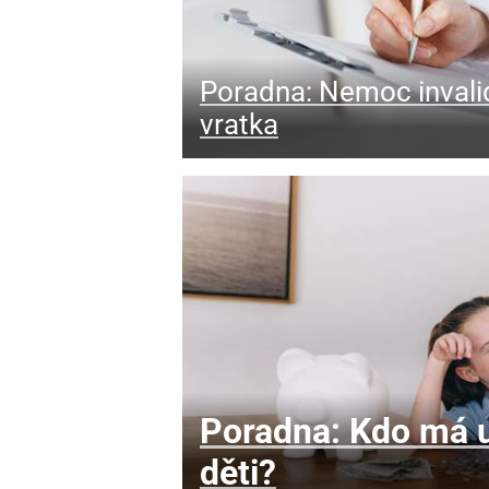
Poradna: Nemoc invali
vratka
Poradna: Kdo má u
děti?