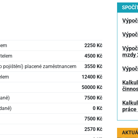
SPOČÍT
Výpoč
Výpoč
ncem
2250 Kč
Výpoč
mzdy 
atelem
4500 Kč
ho pojištění) placené zaměstnancem
3550 Kč
Výpoč
elem
12400 Kč
Kalku
50000 Kč
činnos
daně)
7500 Kč
Kalku
daně)
0 Kč
práce
7500 Kč
2570 Kč
AKTUÁ