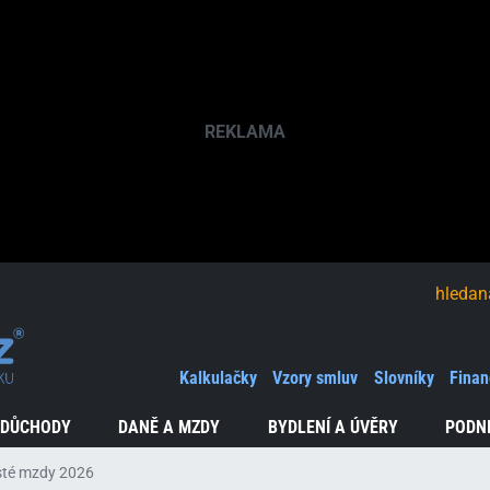
hledaná fráze
Kalkulačky
Vzory smluv
Slovníky
Finan
 DŮCHODY
DANĚ A MZDY
BYDLENÍ A ÚVĚRY
PODN
sté mzdy 2026