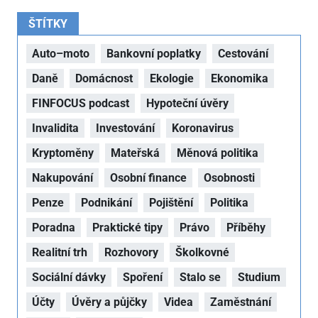
ŠTÍTKY
Auto–moto
Bankovní poplatky
Cestování
Daně
Domácnost
Ekologie
Ekonomika
FINFOCUS podcast
Hypoteční úvěry
Invalidita
Investování
Koronavirus
Kryptoměny
Mateřská
Měnová politika
Nakupování
Osobní finance
Osobnosti
Penze
Podnikání
Pojištění
Politika
Poradna
Praktické tipy
Právo
Příběhy
Realitní trh
Rozhovory
Školkovné
Sociální dávky
Spoření
Stalo se
Studium
Účty
Úvěry a půjčky
Videa
Zaměstnání