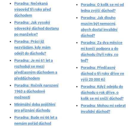
Poradna: Nečekaná
Poradna: O kolik se mi od
výpověď tři roky před
ledna zvýší důchod?
důchodem
Poradna: Jak dlouho
Poradna: Jak vysoký
musím být nemocný,
vdovecký důchod dostanu
abych dostal invalidní
po manželce?
důchod?
Poradna: Práci již
Poradna: Za dva měsíce
nezvládám, kdy mám
mi končí podpora a do
odejít do důchodu?
důchodu čtyři roky, co
Poradna: Je mi 61 let a
teď?
rozhoduji se mezi
Poradna: Předčasný
předčasným důchodem a
důchod o tři roky dříve ve
předdůchodem
výši 20 000 Kč
Poradna: Ročník narození
Poradna: Když odejdu do
1963 a důchodové
důchodu o rok dříve, o
možnosti
kolik se mi sníží důchod?
Minimální doba pojištění
Poradna: Mohou mi sebrat
pro přiznání důchodu
invalidní důchod?
Poradna: Bude mi 66 let a
nemám pořád důchod