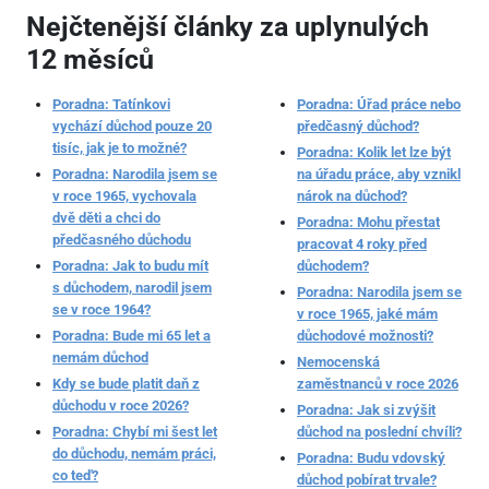
Nejčtenější články za uplynulých
12 měsíců
Poradna: Tatínkovi
Poradna: Úřad práce nebo
vychází důchod pouze 20
předčasný důchod?
tisíc, jak je to možné?
Poradna: Kolik let lze být
Poradna: Narodila jsem se
na úřadu práce, aby vznikl
v roce 1965, vychovala
nárok na důchod?
dvě děti a chci do
Poradna: Mohu přestat
předčasného důchodu
pracovat 4 roky před
Poradna: Jak to budu mít
důchodem?
s důchodem, narodil jsem
Poradna: Narodila jsem se
se v roce 1964?
v roce 1965, jaké mám
Poradna: Bude mi 65 let a
důchodové možnosti?
nemám důchod
Nemocenská
Kdy se bude platit daň z
zaměstnanců v roce 2026
důchodu v roce 2026?
Poradna: Jak si zvýšit
Poradna: Chybí mi šest let
důchod na poslední chvíli?
do důchodu, nemám práci,
Poradna: Budu vdovský
co teď?
důchod pobírat trvale?