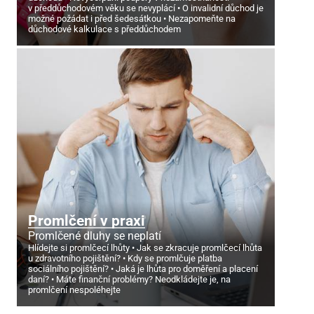
v předdůchodovém věku se nevyplácí
O invalidní důchod je
možné požádat i před šedesátkou
Nezapomeňte na
důchodové kalkulace s předdůchodem
Promlčení v praxi
Promlčené dluhy se neplatí
Hlídejte si promlčecí lhůty
Jak se zkracuje promlčecí lhůta
u zdravotního pojištění?
Kdy se promlčuje platba
sociálního pojištění?
Jaká je lhůta pro doměření a placení
daní?
Máte finanční problémy? Neodkládejte je, na
promlčení nespoléhejte