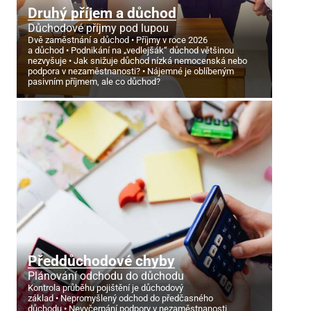
Druhý příjem a důchod
Důchodové příjmy pod lupou
Dvě zaměstnání a důchod
Příjmy v roce 2026
a důchod
Podnikání na „vedlejšák“ důchod většinou
nezvyšuje
Jak snižuje důchod nízká nemocenská nebo
podpora v nezaměstnanosti?
Nájemné je oblíbeným
pasivním příjmem, ale co důchod?
Předdůchodové chyby
Plánování odchodu do důchodu
Kontrola průběhu pojištění je důchodový
základ
Nepromyšlený odchod do předčasného
důchodu
Nevyčerpání podpory v nezaměstnanosti