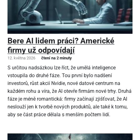
Bere AI lidem práci? Americké
firmy už odpovídají
12. května 2026
čtení na 2 minuty
S určitou nadsázkou lze říct, že umělá inteligence
vstoupila do druhé fáze. Tou první bylo nadšení
investorů, růst akcií Nvidie, nové datové centrum na
každém rohu a víra, že AI otevře firmám nové trhy. Druhá
fáze je méně romantická: firmy začínají zjišťovat, že AI
neslouží jen k tvorbě nových produktů, ale také k tomu,
aby se část práce dělala s menším počtem lidí.