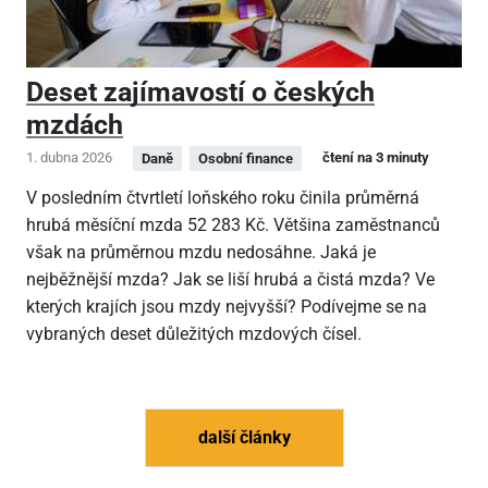
Deset zajímavostí o českých
mzdách
1. dubna 2026
čtení na 3 minuty
Daně
Osobní finance
V posledním čtvrtletí loňského roku činila průměrná
hrubá měsíční mzda 52
283 Kč. Většina zaměstnanců
však na průměrnou mzdu nedosáhne. Jaká je
nejběžnější mzda? Jak se liší hrubá a čistá mzda? Ve
kterých krajích jsou mzdy nejvyšší? Podívejme se na
vybraných deset důležitých mzdových čísel.
další články