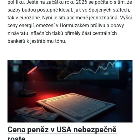
politiku. Ještě na začátku roku 2026 se počítalo s tím, že
sazby budou postupně klesat, jak ve Spojených státech,
tak v eurozóně. Nyní je situace méně jednoznačná. Vyšší
ceny energií, omezení v Hormuzském průlivu a obavy
z návratu inflačních tlaků přiměly část centrálních
bankéřů k jestřábímu tónu.
Cena peněz v USA nebezpečně
roste