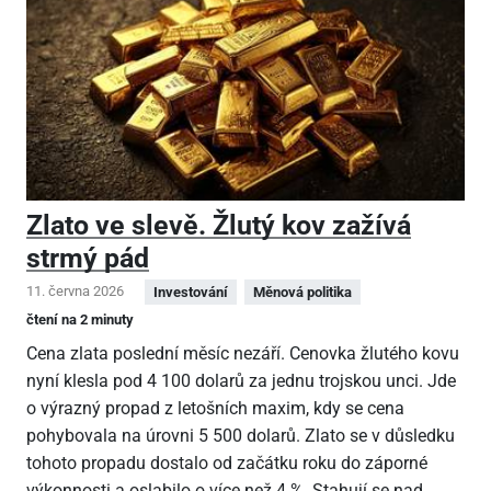
Zlato ve slevě. Žlutý kov zažívá
strmý pád
11. června 2026
Investování
Měnová politika
čtení na 2 minuty
Cena zlata poslední měsíc nezáří. Cenovka žlutého kovu
nyní klesla pod 4
100 dolarů za jednu trojskou unci. Jde
o výrazný propad z letošních maxim, kdy se cena
pohybovala na úrovni 5
500 dolarů. Zlato se v důsledku
tohoto propadu dostalo od začátku roku do záporné
výkonnosti a oslabilo o více než 4 %. Stahují se nad