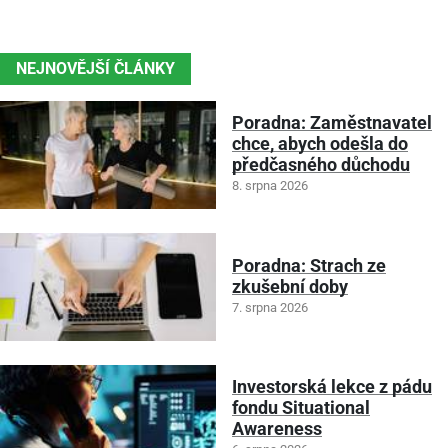
NEJNOVĚJŠÍ ČLÁNKY
Poradna: Zaměstnavatel
chce, abych odešla do
předčasného důchodu
8. srpna 2026
Poradna: Strach ze
zkušební doby
7. srpna 2026
Investorská lekce z pádu
fondu Situational
Awareness