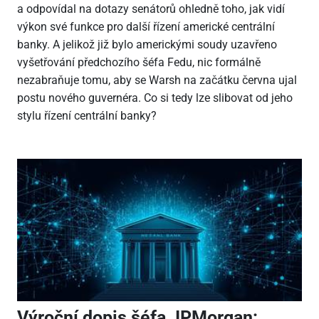
a odpovídal na dotazy senátorů ohledně toho, jak vidí
výkon své funkce pro další řízení americké centrální
banky. A jelikož již bylo americkými soudy uzavřeno
vyšetřování předchozího šéfa Fedu, nic formálně
nezabraňuje tomu, aby se Warsh na začátku června ujal
postu nového guvernéra. Co si tedy lze slibovat od jeho
stylu řízení centrální banky?
Výroční dopis šéfa JPMorgan: