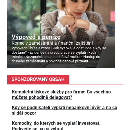
Výpověď a peníze
Konec v zaměstnání a finanční zajištění
Výpovědní lhůta a mzda
Jak vysoké je odstupné a kdy se
dostane?
Evidence na úřadu práce se vyplatí i kvůli
měsíci
Nezaměstnanost a daňová vratka
Nástup do
druhého zaměstnání a povinné daňové přiznání
SPONZOROVANÝ OBSAH
Kompletní tiskové služby pro firmy: Co všechno
můžete pohodlně delegovat?
Kdy se podnikateli vyplatí nebankovní úvěr a na co
si dát pozor
Komodity, do kterých se vyplatí investovat.
Podívejte se, co si vybrat