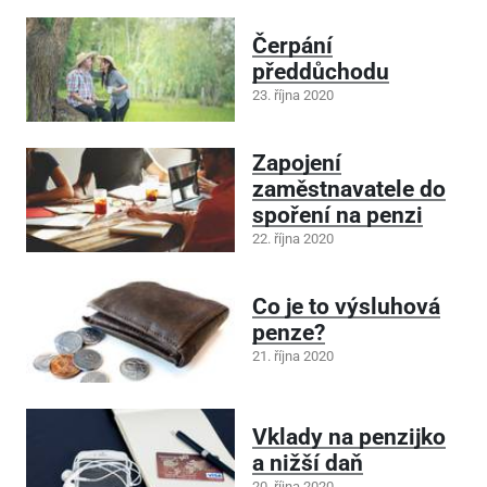
Čerpání
předdůchodu
23. října 2020
Zapojení
zaměstnavatele do
spoření na penzi
22. října 2020
Co je to výsluhová
penze?
21. října 2020
Vklady na penzijko
a nižší daň
20. října 2020