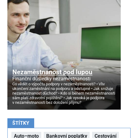
Nezaměstnanost pod lupou
Finanční důsledky nezaměstnanosti
Co vědět o výpočtu podpory v nezaměstnanosti?
Vliv
ukončení zaměstnání na podporu a odstupné
Jak snižuje
nezaměstnanost důchod?
Kdo si během nezaměstnanosti
sám platí zdravotní pojištění?
Jak vysoká je podpora
v nezaměstnanosti bez doložení příjmu?
ŠTÍTKY
Auto–moto
Bankovní poplatky
Cestování