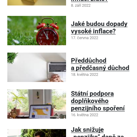
8. září 2022
Jaké budou dopady
vysoké inflace?
17. června 2022
Předdůchod
a předčasný důchod
18. května 2022
Státní podpora
doplňkového
penzijního spoření
16. května 2022
Jak snižuje
„penzijko“ daně za