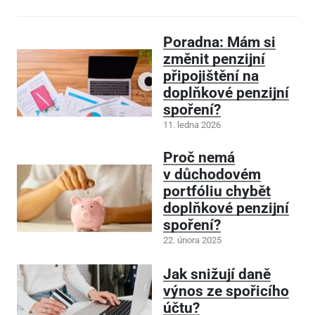
Poradna: Mám si
změnit penzijní
připojištění na
doplňkové penzijní
spoření?
11. ledna 2026
Proč nemá
v důchodovém
portfóliu chybět
doplňkové penzijní
spoření?
22. února 2025
Jak snižují daně
výnos ze spořicího
účtu?