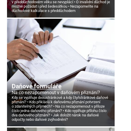
v předdůchodovém věku se nevyplácí
O invalidní důchod je
možné požádat i před šedesátkou
Nezapomeňte na
důchodové kalkulace s předdůchodem
Daňové formuláře
Na co nezapomenout v daňovém přiznání?
Kdy se vyplňuje dvoustránkové a kdy čtyřstránkové daňové
přiznání?
Kdo přikládá k daňovému přiznání potvrzení
o zdanitelných příjmech?
Na co nezapomenout v příloze
číslo jedna daňového přiznání?
Kdo vyplňuje přílohu číslo
dva daňového přiznání?
Jak doložit nárok na daňové
odpočty nebo daňové zvýhodnění?