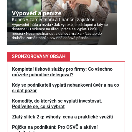
Výpověď a peníze
Konec v zaměstnání a finanční zajištění
Výpovědní lhůta a mzda
Jak vysoké je odstupné a kdy se
dostane?
Evidence na úřadu práce se vyplatí i kvůli
měsíci
Nezaměstnanost a daňová vratka
Nástup do
druhého zaměstnání a povinné daňové přiznání
SPONZOROVANÝ OBSAH
Kompletní tiskové služby pro firmy: Co všechno
můžete pohodlně delegovat?
Kdy se podnikateli vyplatí nebankovní úvěr a na co
si dát pozor
Komodity, do kterých se vyplatí investovat.
Podívejte se, co si vybrat
Zlatý slitek 2 g: výhody, cena a praktické využití
Půjčka na podnikání: Pro OSVČ a aktivní