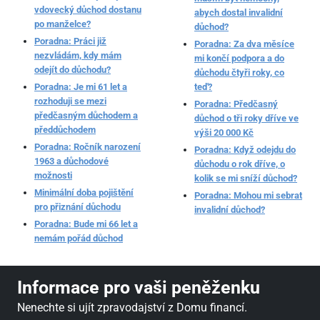
vdovecký důchod dostanu
abych dostal invalidní
po manželce?
důchod?
Poradna: Práci již
Poradna: Za dva měsíce
nezvládám, kdy mám
mi končí podpora a do
odejít do důchodu?
důchodu čtyři roky, co
Poradna: Je mi 61 let a
teď?
rozhoduji se mezi
Poradna: Předčasný
předčasným důchodem a
důchod o tři roky dříve ve
předdůchodem
výši 20 000 Kč
Poradna: Ročník narození
Poradna: Když odejdu do
1963 a důchodové
důchodu o rok dříve, o
možnosti
kolik se mi sníží důchod?
Minimální doba pojištění
Poradna: Mohou mi sebrat
pro přiznání důchodu
invalidní důchod?
Poradna: Bude mi 66 let a
nemám pořád důchod
Informace pro vaši peněženku
Nenechte si ujít zpravodajství z Domu financí.