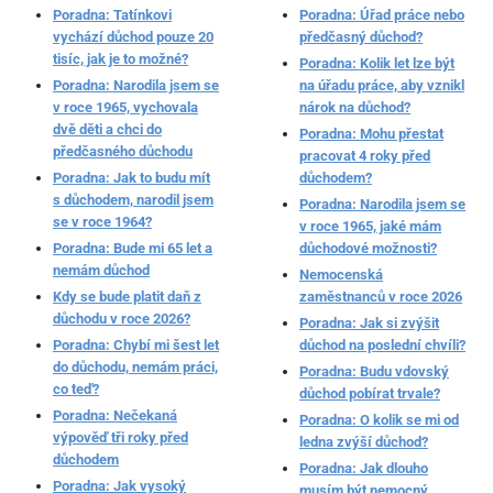
Poradna: Tatínkovi
Poradna: Úřad práce nebo
vychází důchod pouze 20
předčasný důchod?
tisíc, jak je to možné?
Poradna: Kolik let lze být
Poradna: Narodila jsem se
na úřadu práce, aby vznikl
v roce 1965, vychovala
nárok na důchod?
dvě děti a chci do
Poradna: Mohu přestat
předčasného důchodu
pracovat 4 roky před
Poradna: Jak to budu mít
důchodem?
s důchodem, narodil jsem
Poradna: Narodila jsem se
se v roce 1964?
v roce 1965, jaké mám
Poradna: Bude mi 65 let a
důchodové možnosti?
nemám důchod
Nemocenská
Kdy se bude platit daň z
zaměstnanců v roce 2026
důchodu v roce 2026?
Poradna: Jak si zvýšit
Poradna: Chybí mi šest let
důchod na poslední chvíli?
do důchodu, nemám práci,
Poradna: Budu vdovský
co teď?
důchod pobírat trvale?
Poradna: Nečekaná
Poradna: O kolik se mi od
výpověď tři roky před
ledna zvýší důchod?
důchodem
Poradna: Jak dlouho
Poradna: Jak vysoký
musím být nemocný,