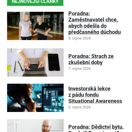
NEJNOVĚJŠÍ ČLÁNKY
Poradna:
Zaměstnavatel chce,
abych odešla do
předčasného důchodu
8. srpna 2026
Poradna: Strach ze
zkušební doby
7. srpna 2026
Investorská lekce
z pádu fondu
Situational Awareness
6. srpna 2026
Poradna: Dědictví bytu.