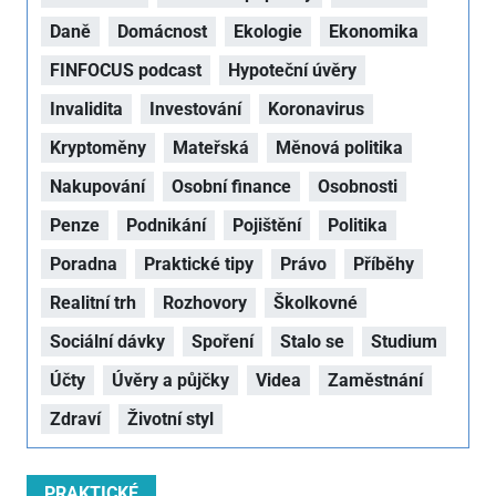
Daně
Domácnost
Ekologie
Ekonomika
FINFOCUS podcast
Hypoteční úvěry
Invalidita
Investování
Koronavirus
Kryptoměny
Mateřská
Měnová politika
Nakupování
Osobní finance
Osobnosti
Penze
Podnikání
Pojištění
Politika
Poradna
Praktické tipy
Právo
Příběhy
Realitní trh
Rozhovory
Školkovné
Sociální dávky
Spoření
Stalo se
Studium
Účty
Úvěry a půjčky
Videa
Zaměstnání
Zdraví
Životní styl
PRAKTICKÉ