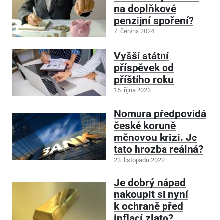
na doplňkové
penzijní spoření?
7. června 2024
Vyšší státní
příspěvek od
příštího roku
16. října 2023
Nomura předpovídá
české koruně
měnovou krizi. Je
tato hrozba reálná?
23. listopadu 2022
Je dobrý nápad
nakoupit si nyní
k ochraně před
inflací zlato?