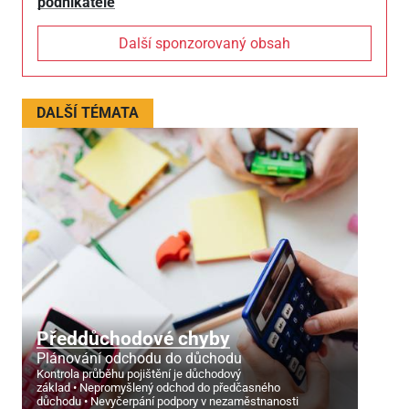
podnikatele
Další sponzorovaný obsah
DALŠÍ TÉMATA
Předdůchodové chyby
Plánování odchodu do důchodu
Kontrola průběhu pojištění je důchodový
základ
Nepromyšlený odchod do předčasného
důchodu
Nevyčerpání podpory v nezaměstnanosti