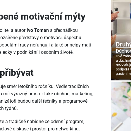
íbené motivační mýty
litel a autor
Ivo Toman
s přednáškou
rozšířené představy o motivaci, úspěchu
Druhý
opulární rady nefungují a jaké principy mají
Důchod
ledky v podnikání i osobním životě.
Dvě zamě
a důcho
nezvyšuj
podpora 
přibývat
pasivním
je směr letošního ročníku. Vedle tradičních
ou mít výrazný prostor také obchod, marketing,
nizátoři budou další řečníky a programové
ch týdnů.
aze a tradičně nabídne celodenní program,
elové diskuse i prostor pro networking.