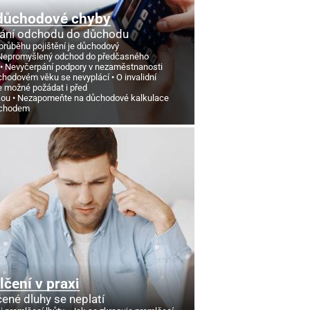
důchodové chyby
ání odchodu do důchodu
průběhu pojištění je důchodový
Nepromyšlený odchod do předčasného
Nevyčerpání podpory v nezaměstnanosti
chodovém věku se nevyplácí
O invalidní
e možné požádat i před
kou
Nezapomeňte na důchodové kalkulace
ůchodem
čení v praxi
ené dluhy se neplatí