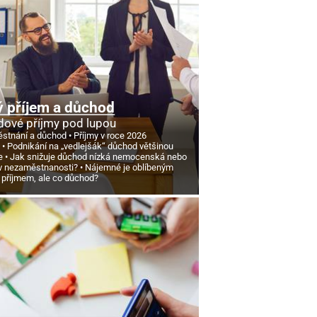
 příjem a důchod
ové příjmy pod lupou
stnání a důchod
Příjmy v roce 2026
d
Podnikání na „vedlejšák“ důchod většinou
e
Jak snižuje důchod nízká nemocenská nebo
v nezaměstnanosti?
Nájemné je oblíbeným
 příjmem, ale co důchod?