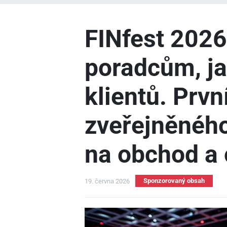
FINfest 202
poradcům, ja
klientů. Prvn
zveřejněnéh
na obchod a 
Sponzorovaný obsah
19. června 2026