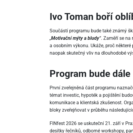
Ivo Toman boří obl
Součástí programu bude také známý ško
„
Motivační mýty a bludy
“
. Zaměří se na 
a osobním výkonu. Ukáže, proč některé p
naopak skutečný vliv na dlouhodobé výs
Program bude dále 
První zveřejněná část programu naznaču
témat investic, hypoték a pojištění bud
komunikace a klientská zkušenost. Orga
bloky zveřejňovat v průběhu následující
FINfest 2026 se uskuteční 21. září v Pr
desítky řečníků, odborné workshopy, pan