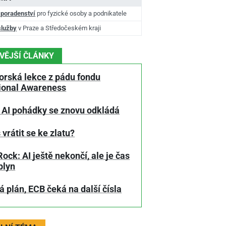
 poradenství
pro fyzické osoby a podnikatele
služby
v Praze a Středočeském kraji
VĚJŠÍ ČLÁNKY
orská lekce z pádu fondu
tional Awareness
 AI pohádky se znovu odkládá
 vrátit se ke zlatu?
ock: AI ještě nekončí, ale je čas
plyn
 plán, ECB čeká na další čísla