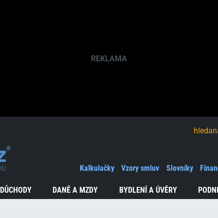
hledaná fráze
Kalkulačky
Vzory smluv
Slovníky
Finan
 DŮCHODY
DANĚ A MZDY
BYDLENÍ A ÚVĚRY
PODN