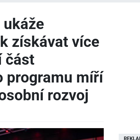
6 ukáže
k získávat více
í část
o programu míří
osobní rozvoj
REKL