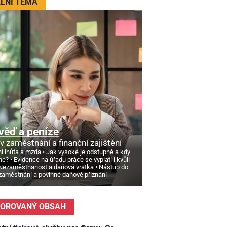
LNÍ TÉMA
věď a peníze
v zaměstnání a finanční zajištění
í lhůta a mzda
Jak vysoké je odstupné a kdy
ne?
Evidence na úřadu práce se vyplatí i kvůli
Nezaměstnanost a daňová vratka
Nástup do
zaměstnání a povinné daňové přiznání
OROVANÝ OBSAH