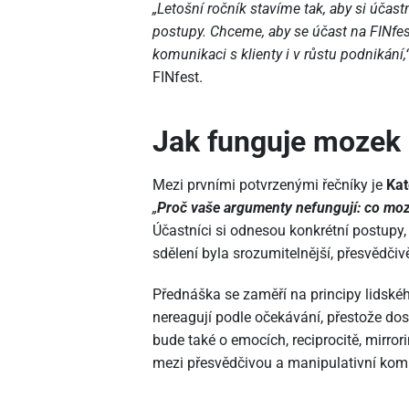
„Letošní ročník stavíme tak, aby si účastn
postupy. Chceme, aby se účast na FINfest
komunikaci s klienty i v růstu podnikání,
FINfest.
Jak funguje mozek 
Mezi prvními potvrzenými řečníky je
Kat
„
Proč vaše argumenty nefungují: co moz
Účastníci si odnesou konkrétní postupy, 
sdělení byla srozumitelnější, přesvědčiv
Přednáška se zaměří na principy lidskéh
nereagují podle očekávání, přestože dos
bude také o emocích, reciprocitě, mirro
mezi přesvědčivou a manipulativní kom