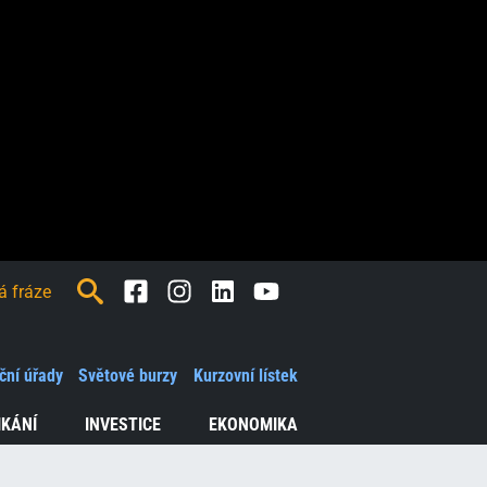
Facebook
Instagram
LinkedIn
Youtube
ční úřady
Světové burzy
Kurzovní lístek
IKÁNÍ
INVESTICE
EKONOMIKA