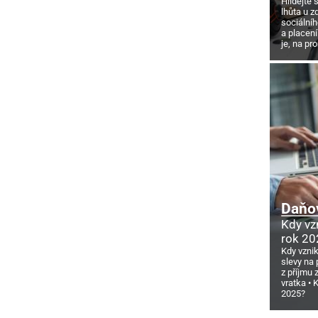
Hlídejte 
lhůta u z
sociálníh
a placení
je, na pr
Daňov
Kdy vz
rok 20
Kdy vzni
slevy na 
z příjmu
vratka
K
2025?