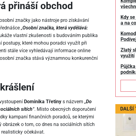
Komple
rá přináší obchod
všechn
Kdy se
sobní značky jako nástroje pro získávání
a na co
 přednášce
„
Osobní značka, která vydělává:
Komodit
ukáže vlastní zkušenosti s budováním publika
Podívej
ní postupy, které mohou poradci využít při
Zlatý s
enti stále více vyhledávají informace online
využití
 se osobní značka stává významnou konkurenční
Půjčka
podnik
ikrášlení
 vystoupení
Dominika Třetiny
s názvem
„
Do
DALŠÍ
ociálních sítích
“
. Místo obecných doporučení
sledky kampaní finančních poradců, se kterými
ný obrázek o tom, co dnes na sociálních sítích
e realisticky očekávat.