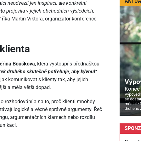
AKTUÁ
íci neodvezli jen inspiraci, ale konkrétní
u projevila v jejich obchodních výsledcích,
“
říká Martin Viktora, organizátor konference
klienta
eřina Boušková
, která vystoupí s přednáškou
ek druhého skutečně potřebuje, aby kývnul
“
.
jak komunikovat s klienty tak, aby jejich
Výpo
ější a měla větší dopad.
Konec 
Výpovědn
se dosta
o rozhodování a na to, proč klienti mnohdy
měsíci
druhého 
távají logické a věcně správné argumenty. Řeč
ringu, argumentačních klamech nebo rozdílu
unikací.
SPONZ