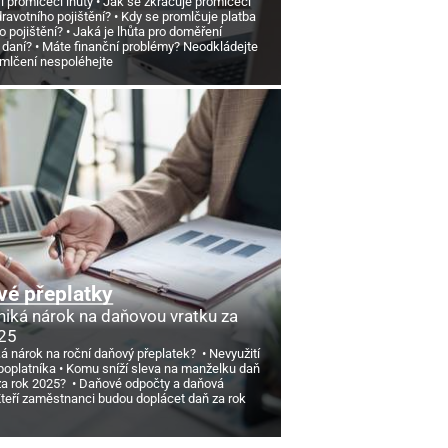
si promlčecí lhůty
Jak se zkracuje promlčecí
dravotního pojištění?
Kdy se promlčuje platba
o pojištění?
Jaká je lhůta pro doměření
 daní?
Máte finanční problémy? Neodkládejte
omlčení nespoléhejte
é přeplatky
niká nárok na daňovou vratku za
25
ká nárok na roční daňový přeplatek?
Nevyužití
poplatníka
Komu sníží sleva na manželku daň
 za rok 2025?
Daňové odpočty a daňová
teří zaměstnanci budou doplácet daň za rok