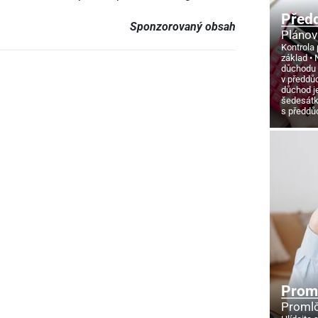
Před
Sponzorovaný obsah
Plánov
Kontrola 
základ
důchodu
v předdů
důchod j
šedesát
s předd
Proml
Promlč