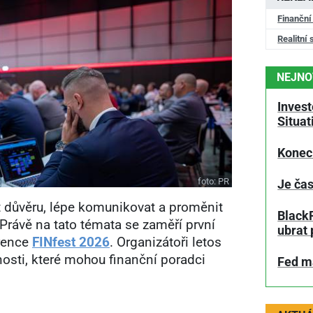
Finanční
Realitní 
NEJNO
Invest
Situa
Konec
foto:
PR
Je čas
at důvěru, lépe komunikovat a proměnit
BlackR
 Právě na tato témata se zaměří první
ubrat 
rence
FINfest 2026
. Organizátoři letos
osti, které mohou finanční poradci
Fed má