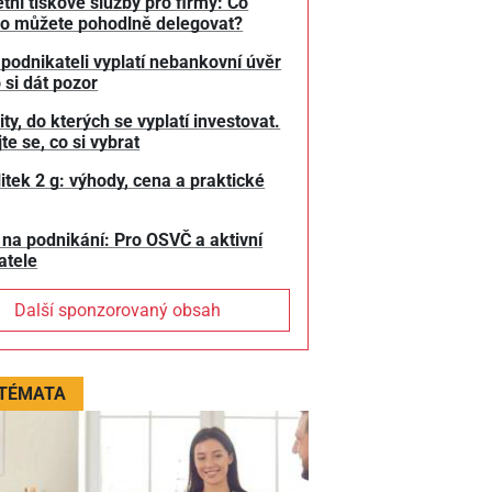
tní tiskové služby pro firmy: Co
o můžete pohodlně delegovat?
 podnikateli vyplatí nebankovní úvěr
 si dát pozor
y, do kterých se vyplatí investovat.
te se, co si vybrat
litek 2 g: výhody, cena a praktické
 na podnikání: Pro OSVČ a aktivní
atele
Další sponzorovaný obsah
 TÉMATA