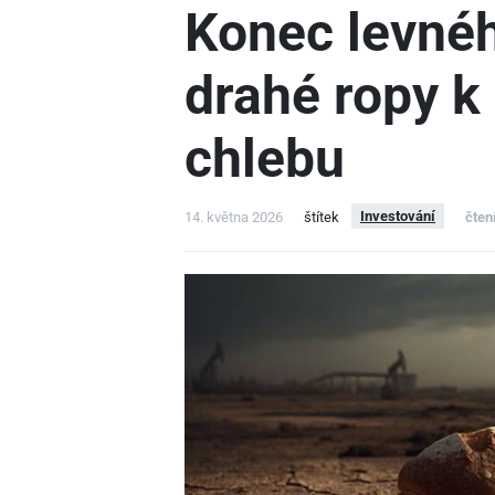
Konec levnéh
drahé ropy k
chlebu
Investování
14. května 2026
štítek
čten