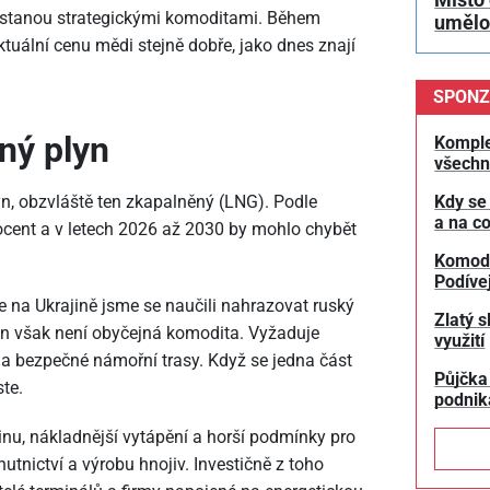
se stanou strategickými komoditami. Během
umělou
aktuální cenu mědi stejně dobře, jako dnes znají
SPONZ
ný plyn
Komple
všechn
, obzvláště ten zkapalněný (LNG). Podle
Kdy se
a na co
cent a v letech 2026 až 2030 by mohlo chybět
Komodit
Podívej
e na Ukrajině jsme se naučili nahrazovat ruský
Zlatý s
n však není obyčejná komodita. Vyžaduje
využití
 a bezpečné námořní trasy. Když se jedna část
Půjčka
te.
podnik
inu, nákladnější vytápění a horší podmínky pro
utnictví a výrobu hnojiv. Investičně z toho