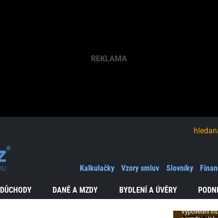
hledaná fráze
Výpově
a peníz
Kalkulačky
Vzory smluv
Slovníky
Finan
Konec
v zaměstn
 DŮCHODY
DANĚ A MZDY
BYDLENÍ A ÚVĚRY
PODN
a finanční
zajištění
Výpovědní lh