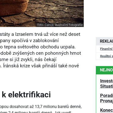
foto:
Canva, ilustrační fotografie
táty a Izraelem trvá už více než deset
opany spočívá v zablokování
REKL
to tepna světového obchodu ucpala.
Finanční
podobě zvýšených cen pohonných hmot
Realitní 
me si již zvykli, nás čekají
. Íránská krize však přináší také nové
NEJNO
Invest
Situa
k elektrifikaci
Poradn
Prona
opou dosahovat až 13,7 milionu barelů denně,
Konec
olem 2,4 milionu barelů denně. Jak uvedl