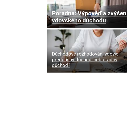
Poradna: Výpověď a zvýšen
vdovského důchodu
Důchodové rozhodování vdovy:
předčasný důchod, nebo řádný
důchod?