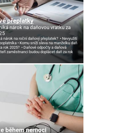
é přeplatky
niká nárok na daňovou vratku za
25
ká nárok na roční daňový přeplatek?
Nevyužití
poplatníka
Komu sníží sleva na manželku daň
 za rok 2025?
Daňové odpočty a daňová
teří zaměstnanci budou doplácet daň za rok
ze během nemoci