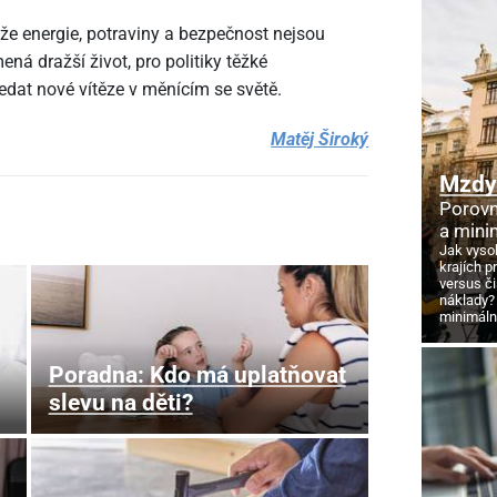
že energie, potraviny a bezpečnost nejsou
ná dražší život, pro politiky těžké
edat nové vítěze v měnícím se světě.
Matěj Široký
Mzdy 
Porovn
a mini
Jak vyso
krajích p
versus č
náklady?
minimáln
Poradna: Kdo má uplatňovat
slevu na děti?