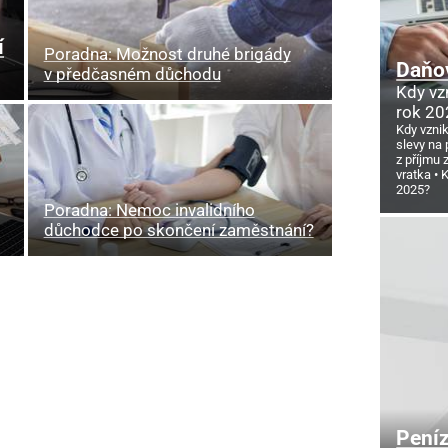
í
Poradna: Možnost druhé brigády
Daňov
v předčasném důchodu
Kdy vz
rok 20
Kdy vzni
slevy na 
z příjmu
vratka
K
2025?
Poradna: Nemoc invalidního
důchodce po skončení zaměstnání?
Pení