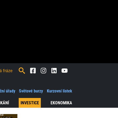
Facebook
Instagram
LinkedIn
Youtube
ď
e
ční úřady
Světové burzy
Kurzovní lístek
ání
IKÁNÍ
INVESTICE
EKONOMIKA
ůta