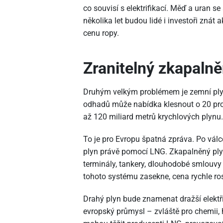
co souvisí s elektrifikací. Měď a uran 
několika let budou lidé i investoři znát 
cenu ropy.
Zranitelný zkapalně
Druhým velkým problémem je zemní plyn
odhadů může nabídka klesnout o 20 pro
až 120 miliard metrů krychlových plynu.
To je pro Evropu špatná zpráva. Po válc
plyn právě pomocí LNG. Zkapalněný ply
terminály, tankery, dlouhodobé smlouvy
tohoto systému zasekne, cena rychle ros
Drahý plyn bude znamenat dražší elektř
evropský průmysl – zvláště pro chemii, h