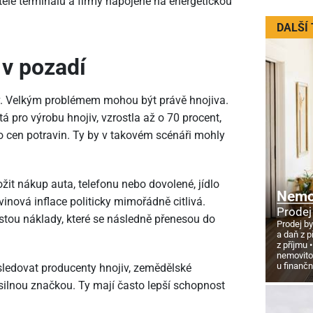
elé terminálů a firmy napojené na energetickou
DALŠÍ
 v pozadí
liv. Velkým problémem mohou být právě hnojiva.
á pro výrobu hnojiv, vzrostla až o 70 procent,
o cen potravin. Ty by v takovém scénáři mohly
žit nákup auta, telefonu nebo dovolené, jídlo
Nemov
inová inflace politicky mimořádně citlivá.
Prodej
tou náklady, které se následně přenesou do
Prodej by
a daň z p
z příjmu
nemovito
u finanč
 sledovat producenty hnojiv, zemědělské
silnou značkou. Ty mají často lepší schopnost