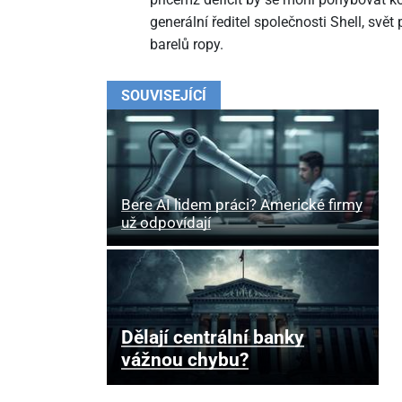
generální ředitel společnosti Shell, svět
barelů ropy.
SOUVISEJÍCÍ
Bere AI lidem práci? Americké firmy
už odpovídají
Dělají centrální banky
vážnou chybu?