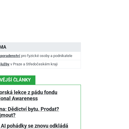
AMA
 poradenství
pro fyzické osoby a podnikatele
služby
v Praze a Středočeském kraji
VĚJŠÍ ČLÁNKY
orská lekce z pádu fondu
tional Awareness
a: Dědictví bytu. Prodat?
jmout?
 AI pohádky se znovu odkládá