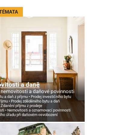
 TÉMATA
itosti a daně
 nemovitosti a daňové povinnosti
tu a daň z příjmu
Prodej investičního bytu
říjmu
Prodej zděděného bytu a daň
Zdanění příjmu z prodeje
sti
Nemovitosti a oznamovací povinnosti
ního úřadu při daňovém osvobození