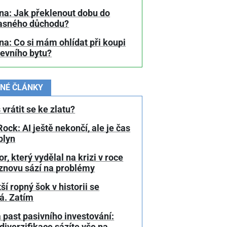
na: Jak překlenout dobu do
asného důchodu?
a: Co si mám ohlídat při koupi
tevního bytu?
NÉ ČLÁNKY
 vrátit se ke zlatu?
ock: AI ještě nekončí, ale je čas
plyn
or, který vydělal na krizi v roce
 znovu sází na problémy
ší ropný šok v historii se
á. Zatím
 past pasivního investování:
diverzifikace sázíte vše na