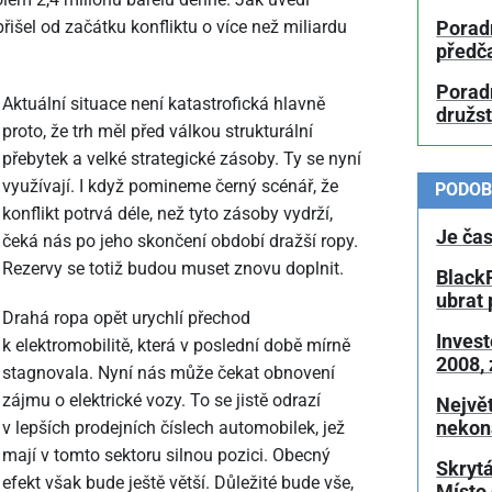
 přišel od začátku konfliktu o více než miliardu
Porad
předč
Poradn
Aktuální situace není katastrofická hlavně
družs
proto, že trh měl před válkou strukturální
přebytek a velké strategické zásoby. Ty se nyní
využívají. I když pomineme černý scénář, že
PODOB
konflikt potrvá déle, než tyto zásoby vydrží,
Je čas
čeká nás po jeho skončení období dražší ropy.
Rezervy se totiž budou muset znovu doplnit.
BlackR
ubrat 
Drahá ropa opět urychlí přechod
Invest
k elektromobilitě, která v poslední době mírně
2008,
stagnovala. Nyní nás může čekat obnovení
zájmu o elektrické vozy. To se jistě odrazí
Největ
nekon
v lepších prodejních číslech automobilek, jež
mají v tomto sektoru silnou pozici. Obecný
Skrytá
efekt však bude ještě větší. Důležité bude vše,
Místo 