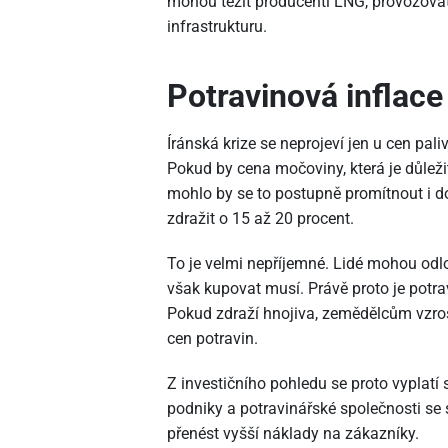
mohou těžit producenti LNG, provozovat
infrastrukturu.
Potravinová inflace
Íránská krize se neprojeví jen u cen pa
Pokud by cena močoviny, která je důležit
mohlo by se to postupně promítnout i d
zdražit o 15 až 20 procent.
To je velmi nepříjemné. Lidé mohou odlo
však kupovat musí. Právě proto je potrav
Pokud zdraží hnojiva, zemědělcům vzros
cen potravin.
Z investičního pohledu se proto vyplatí
podniky a potravinářské společnosti se 
přenést vyšší náklady na zákazníky.