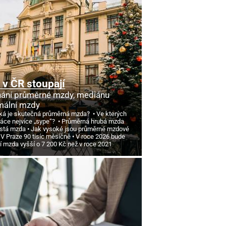
v ČR stoupají
ání průměrné mzdy, mediánu
mální mzdy
ká je skutečná průměrná mzda?
Ve kterých
ráce nejvíce „sype“?
Průměrná hrubá mzda
istá mzda
Jak vysoké jsou průměrné mzdové
 V Praze 90 tisíc měsíčně
V roce 2026 bude
í mzda vyšší o 7
200 Kč než v roce 2021