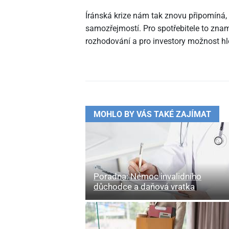
Íránská krize nám tak znovu připomíná, 
samozřejmostí. Pro spotřebitele to zname
rozhodování a pro investory možnost hl
MOHLO BY VÁS TAKÉ ZAJÍMAT
Poradna: Nemoc invalidního
důchodce a daňová vratka