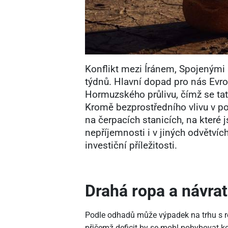
Konflikt mezi Íránem, Spojenými s
týdnů. Hlavní dopad pro nás Evr
Hormuzského průlivu, čímž se ta
Kromě bezprostředního vlivu v 
na čerpacích stanicích, na které js
nepříjemnosti i v jiných odvětvích
investiční příležitosti.
Drahá ropa a návrat 
Podle odhadů může výpadek na trhu s r
přičemž deficit by se mohl pohybovat k